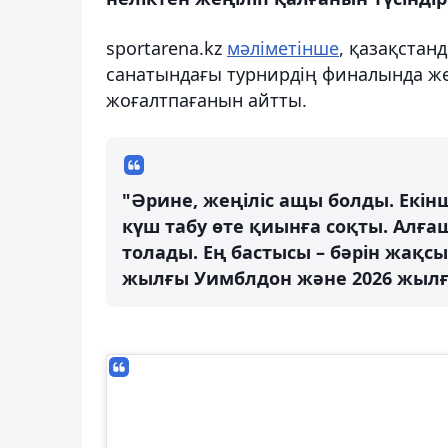
sportarena.kz
мәліметінше
, қазақстан
санатындағы турнирдің финалында же
жоғалтпағанын айтты.
"Әрине, жеңіліс ащы болды. Екін
күш табу өте қиынға соқты. Алғаш
толады. Ең бастысы – бәрін жақсы
жылғы Уимблдон және 2026 жылғы