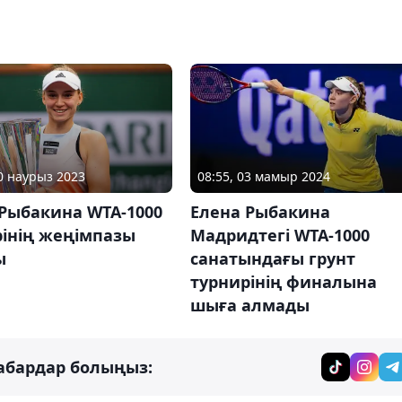
20 наурыз 2023
08:55, 03 мамыр 2024
Рыбакина WTA-1000
Елена Рыбакина
рінің жеңімпазы
Мадридтегі WTA-1000
ы
санатындағы грунт
турнирінің финалына
шыға алмады
абардар болыңыз: