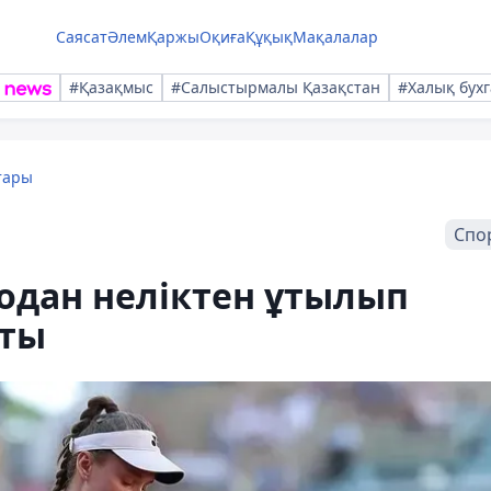
Саясат
Әлем
Қаржы
Оқиға
Құқық
Мақалалар
#Қазақмыс
#Салыстырмалы Қазақстан
#Халық бухг
тары
Спо
одан неліктен ұтылып
тты