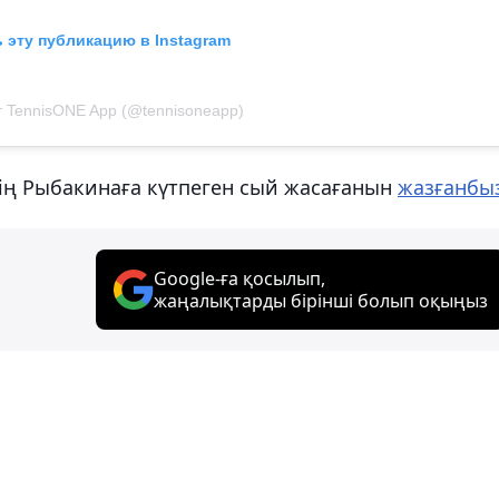
 эту публикацию в Instagram
т TennisONE App (@tennisoneapp)
дің Рыбакинаға күтпеген сый жасағанын
жазғанбы
Google-ға қосылып,
жаңалықтарды бірінші болып оқыңыз