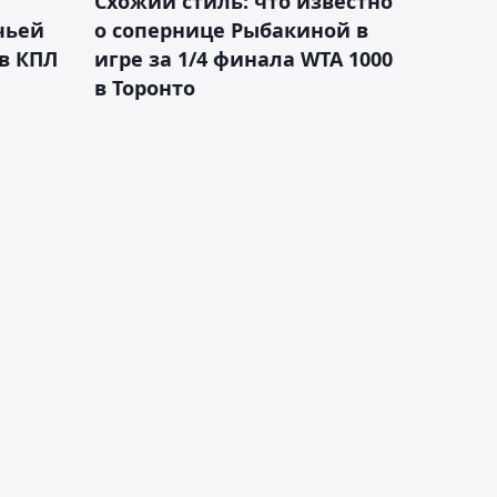
Схожий стиль: что известно
чьей
о сопернице Рыбакиной в
 в КПЛ
игре за 1/4 финала WTA 1000
в Торонто