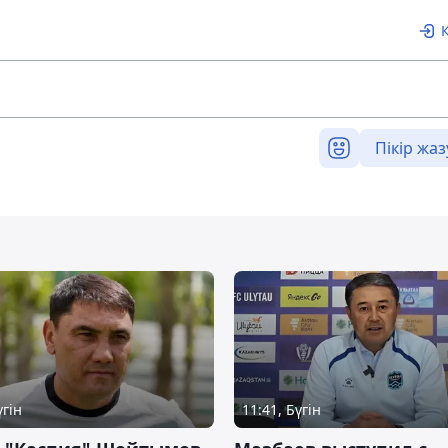
Пікір жаз
үгін
11:41, Бүгін