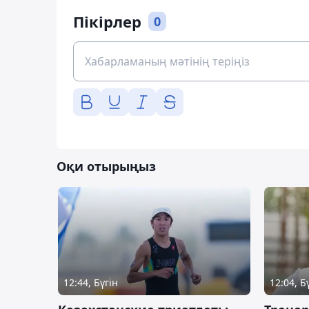
Пікірлер
0
Оқи отырыңыз
12:44, Бүгін
12:04, Б