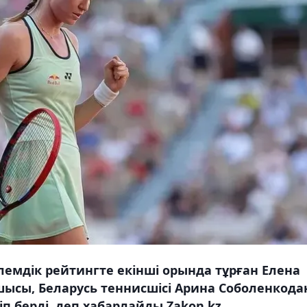
лемдік рейтингте екінші орында тұрған Елена
ысы, Беларусь теннисшісі Арина Соболенкода
іп берді, деп хабарлайды Zakon.kz.