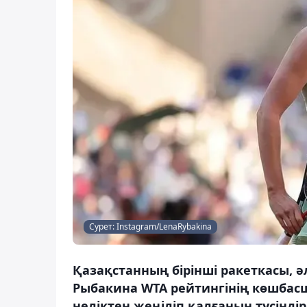
Сурет: Instagram/LenaRybakina
Қазақстанның бірінші ракеткасы, ә
Рыбакина WTA рейтингінің көшбасш
неліктен жеңіліп қалғанын түсіндір