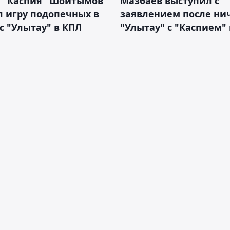
р "Каспия" Шойтымов
Мазбаев выступил с
 игру подопечных в
заявлением после ни
с "Улытау" в КПЛ
"Улытау" с "Каспием"