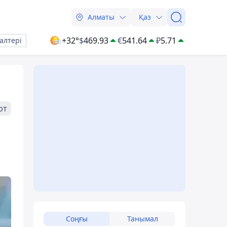
Алматы
Қаз
+32°
$
469.93
€
541.64
₽
5.71
алтері
рт
Соңғы
Танымал