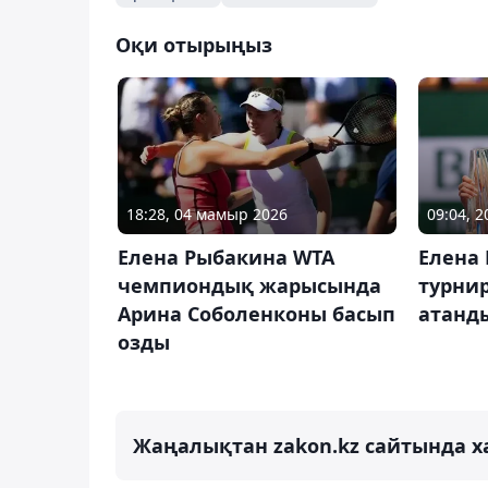
Оқи отырыңыз
18:28, 04 мамыр 2026
09:04, 
Елена Рыбакина WTA
Елена 
чемпиондық жарысында
турни
Арина Соболенконы басып
атанд
озды
Жаңалықтан zakon.kz сайтында х