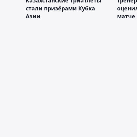
Казахстанские триатлеты
Трене
стали призёрами Кубка
оценил
Азии
матче 