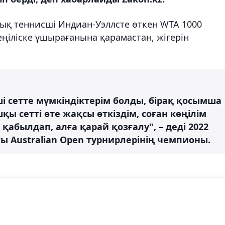
дық теннисші Индиан-Уэллсте өткен WTA 1000
ңіліске ұшырағанына қарамастан, жігерін
ші сетте мүмкіндіктерім болды, бірақ қосымша
қы сетті өте жақсы өткіздім, соған көңілім
 қабылдап, алға қарай қозғалу", – деді 2022
 Australian Open турнирлерінің чемпионы.