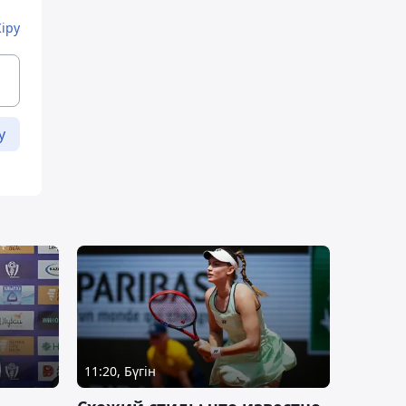
Кіру
у
11:20, Бүгін