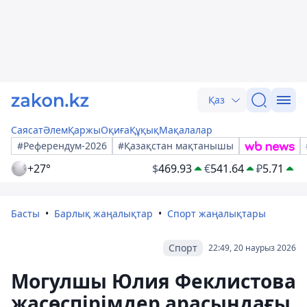
Қаз
Саясат
Әлем
Қаржы
Оқиға
Құқық
Мақалалар
#Референдум-2026
#Қазақстан мақтанышы
+27°
$
469.93
€
541.64
₽
5.71
Басты
Барлық жаңалықтар
Спорт жаңалықтары
Спорт
22:49, 20 наурыз 2026
Могулшы Юлия Феклистова
жасөспірімдер арасындағы