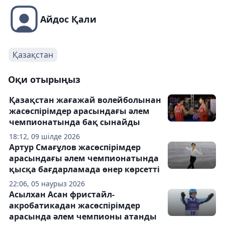
Айдос Қали
Қазақстан
Оқи отырыңыз
Қазақстан жағажай волейболынан
жасөспірімдер арасындағы әлем
чемпионатында бақ сынайды
18:12, 09 шілде 2026
Артур Смағұлов жасөспірімдер
арасындағы әлем чемпионатында
қысқа бағдарламада өнер көрсетті
22:06, 05 наурыз 2026
Асылхан Асан фристайл-
акробатикадан жасөспірімдер
арасында әлем чемпионы атанды