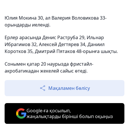
Юлия Мокина 30, ал Валерия Воловикова 33-
орындарды иеленді.
Ерлер арасында Денис Раструба 29, Ильнар
Ибрагимов 32, Алексей Дегтярев 34, Даниил
Коротков 35, Дмитрий Пятаков 48-орынға шықты.
Сонымен қатар 20 наурызда фристайл-
акробатикадан жекелей сайыс өтеді.
Мақаламен бөлісу
Google-ға қосылып,
жаңалықтарды бірінші болып оқыңыз