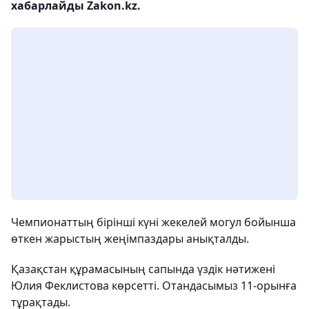
хабарлайды Zakon.kz.
Чемпионаттың бірінші күні жекелей могул бойынша
өткен жарыстың жеңімпаздары анықталды.
Қазақстан құрамасының сапында үздік нәтижені
Юлия Феклистова көрсетті. Отандасымыз 11-орынға
тұрақтады.