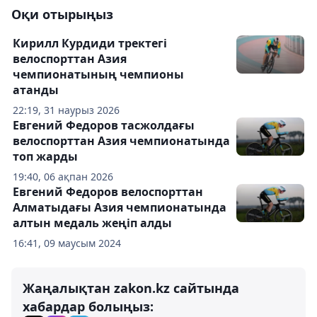
Оқи отырыңыз
Кирилл Курдиди тректегі
велоспорттан Азия
чемпионатының чемпионы
атанды
22:19, 31 наурыз 2026
Евгений Федоров тасжолдағы
велоспорттан Азия чемпионатында
топ жарды
19:40, 06 ақпан 2026
Евгений Федоров велоспорттан
Алматыдағы Азия чемпионатында
алтын медаль жеңіп алды
16:41, 09 маусым 2024
Жаңалықтан zakon.kz сайтында
хабардар болыңыз: