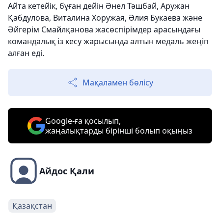
Айта кетейік, бұған дейін Әнел Тәшбай, Аружан
Қабдулова, Виталина Хоружая, Әлия Букаева және
Әйгерім Смайлқанова жасөспірімдер арасындағы
командалық із кесу жарысында алтын медаль жеңіп
алған еді.
Мақаламен бөлісу
Google-ға қосылып,
жаңалықтарды бірінші болып оқыңыз
Айдос Қали
Қазақстан