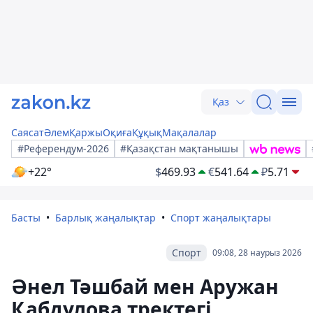
Қаз
Саясат
Әлем
Қаржы
Оқиға
Құқық
Мақалалар
#Референдум-2026
#Қазақстан мақтанышы
+22°
$
469.93
€
541.64
₽
5.71
Басты
Барлық жаңалықтар
Спорт жаңалықтары
Спорт
09:08, 28 наурыз 2026
Әнел Тәшбай мен Аружан
Қабдулова тректегі