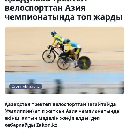
велоспорттан Азия
чемпионатында топ жарды
Сурет: olympic.kz
Қазақстан тректегі велоспорттан Тагайтайда
(Филиппин) өтіп жатқан Азия чемпионатында
екінші алтын медалін жеңіп алды, деп
хабарлайды Zakon.kz.