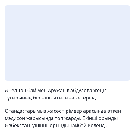
Әнел Тәшбай мен Аружан Қабдулова жеңіс
тұғырының бірінші сатысына көтерілді.
Отандастарымыз жасөспірімдер арасында өткен
мэдисон жарысында топ жарды. Екінші орынды
Өзбекстан, үшінші орынды Тайбэй иеленді.