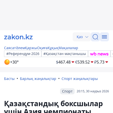
Қаз
Саясат
Әлем
Қаржы
Оқиға
Құқық
Мақалалар
#Референдум-2026
#Қазақстан мақтанышы
+30°
$
467.48
€
539.52
₽
5.73
Басты
Барлық жаңалықтар
Спорт жаңалықтары
Спорт
20:15, 30 наурыз 2026
Қазақстандық боксшылар
үшін Азия чемпионаты