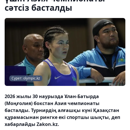
сәтсіз басталды
Сурет: olympic.kz
2026 жылы 30 наурызда Ұлан-Батырда
(Моңғолия) бокстан Азия чемпионаты
басталды. Турнирдің алғашқы күні Қазақстан
құрамасынан рингке екі спортшы шықты, деп
хабарлайды Zakon.kz.