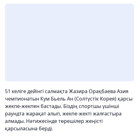
51 келіге дейінгі салмақта Жазира Орақбаева Азия
чемпионатын Кум Бьель Ан (Солтүстік Корея) қарсы
жекпе-жекпен бастады. Біздің спортшы үшінші
раундта жарақат алып, жекпе-жекті жалғастыра
алмады. Нәтижесінде төрешілер жеңісті
қарсыласына берді.