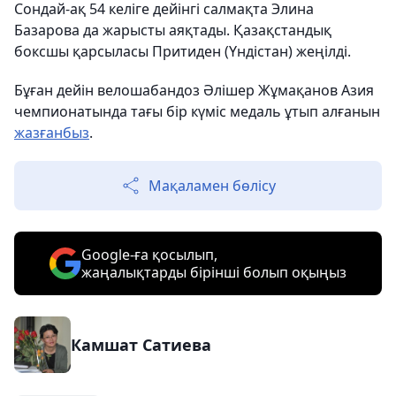
Сондай-ақ 54 келіге дейінгі салмақта Элина
Базарова да жарысты аяқтады. Қазақстандық
боксшы қарсыласы Притиден (Үндістан) жеңілді.
Бұған дейін велошабандоз Әлішер Жұмақанов Азия
чемпионатында тағы бір күміс медаль ұтып алғанын
жазғанбыз
.
Мақаламен бөлісу
Google-ға қосылып,
жаңалықтарды бірінші болып оқыңыз
Камшат Сатиева