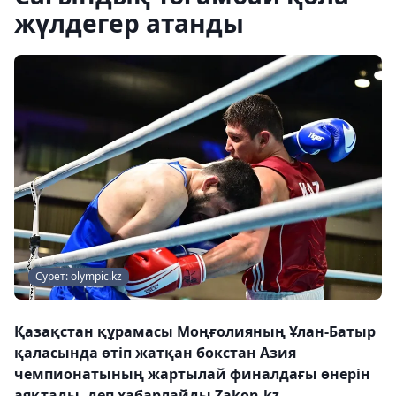
жүлдегер атанды
Сурет: olympic.kz
Қазақстан құрамасы Моңғолияның Ұлан-Батыр
қаласында өтіп жатқан бокстан Азия
чемпионатының жартылай финалдағы өнерін
аяқтады, деп хабарлайды Zakon.kz.