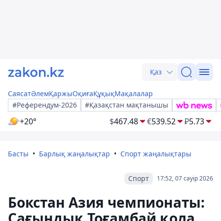
Қаз
Саясат
Әлем
Қаржы
Оқиға
Құқық
Мақалалар
#Референдум-2026
#Қазақстан мақтанышы
+20°
$
467.48
€
539.52
₽
5.73
Басты
Барлық жаңалықтар
Спорт жаңалықтары
Спорт
17:52, 07 сәуір 2026
Бокстан Азия чемпионаты:
Сағындық Тоғамбай қола