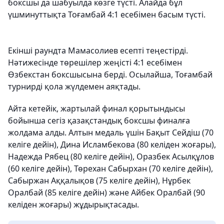
боксшы да шабуылда көзге түсті. Алайда бұл
үшминуттықта Тоғамбай 4:1 есебімен басым түсті.
Екінші раундта Мамасолиев есепті теңестірді.
Нәтижесінде төрешілер жеңісті 4:1 есебімен
Өзбекстан боксшысына берді. Осылайша, Тоғамбай
турнирді қола жүлдемен аяқтады.
Айта кетейік, жартылай финал қорытындысы
бойынша сегіз қазақстандық боксшы финалға
жолдама алды. Алтын медаль үшін Бақыт Сейдіш (70
келіге дейін), Дина Исламбекова (80 келіден жоғары),
Надежда Рябец (80 келіге дейін), Оразбек Асылқұлов
(60 келіге дейін), Төрехан Сабырхан (70 келіге дейін),
Сабыржан Аққалықов (75 келіге дейін), Нұрбек
Оралбай (85 келіге дейін) және Айбек Оралбай (90
келіден жоғары) жұдырықтасады.