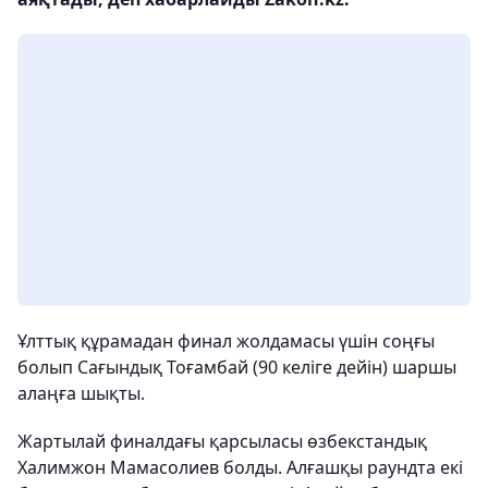
Ұлттық құрамадан финал жолдамасы үшін соңғы
болып Сағындық Тоғамбай (90 келіге дейін) шаршы
алаңға шықты.
Жартылай финалдағы қарсыласы өзбекстандық
Халимжон Мамасолиев болды. Алғашқы раундта екі