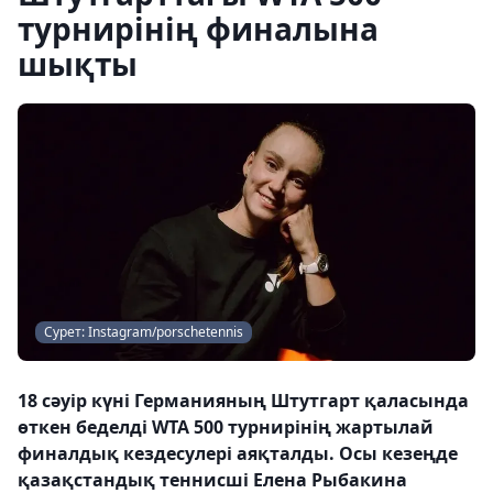
турнирінің финалына
шықты
Сурет: Instagram/porschetennis
18 сәуір күні Германияның Штутгарт қаласында
өткен беделді WTA 500 турнирінің жартылай
финалдық кездесулері аяқталды. Осы кезеңде
қазақстандық теннисші Елена Рыбакина