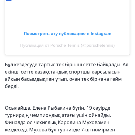
Посмотреть эту публикацию в Instagram
Публикация от Porsche Tennis (@porschetennis)
Бұл кездесуде тартыс тек бірінші сетте байқалды. Ал
екінші сетте қазақстандық спортшы қарсыласын
айқын басымдықпен ұтып, оған тек бір ғана гейм
берді.
Осылайша, Елена Рыбакина бүгін, 19 сәуірде
турнирдің чемпиондық атағы үшін ойнайды.
Финалда ол чехиялық Каролина Муховамен
кездеседі. Мухова бұл турнирде 7-ші нөмірмен