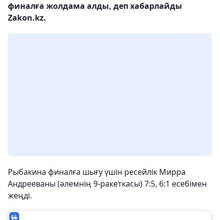
финалға жолдама алды, деп хабарлайды
Zakon.kz.
Рыбакина финалға шығу үшін ресейлік Мирра
Андрееваны (әлемнің 9-ракеткасы) 7:5, 6:1 есебімен
жеңді.