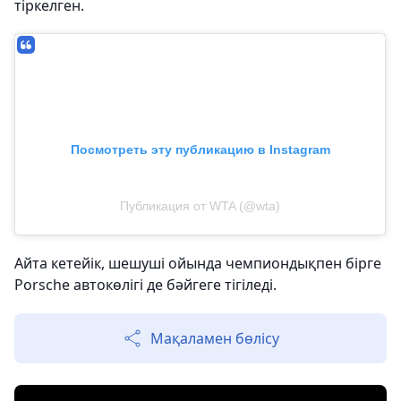
тіркелген.
Посмотреть эту публикацию в Instagram
Публикация от WTA (@wta)
Айта кетейік, шешуші ойында чемпиондықпен бірге
Porsche автокөлігі де бәйгеге тігіледі.
Мақаламен бөлісу