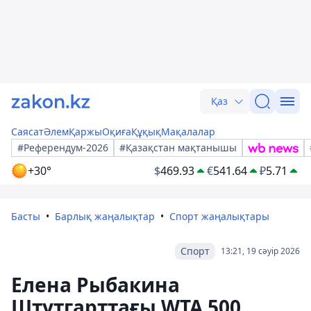
Қаз
Саясат
Әлем
Қаржы
Оқиға
Құқық
Мақалалар
#Референдум-2026
#Қазақстан мақтанышы
+30°
$
469.93
€
541.64
₽
5.71
Басты
Барлық жаңалықтар
Спорт жаңалықтары
Спорт
13:21, 19 сәуір 2026
Елена Рыбакина
Штутгарттағы WTA 500