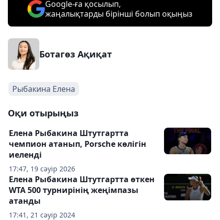
Google-ға қосылып,
жаңалықтарды бірінші болып оқыңыз
Ботагөз Ақиқат
Рыбакина Елена
Оқи отырыңыз
Елена Рыбакина Штутгартта
чемпион атанып, Porsche көлігін
иеленді
17:47, 19 сәуір 2026
Елена Рыбакина Штутгартта өткен
WTA 500 турнирінің жеңімпазы
атанды
17:41, 21 сәуір 2024