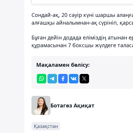
Сондай-ақ, 20 сәуір күні шаршы алаң
алғашқы айналымнан-ақ сүрініп, қарс
Бұған дейін додада еліміздің атынан
құрамасынан 7 боксшы жүлдеге тала
Мақаламен бөлісу:
Ботагөз Ақиқат
Қазақстан