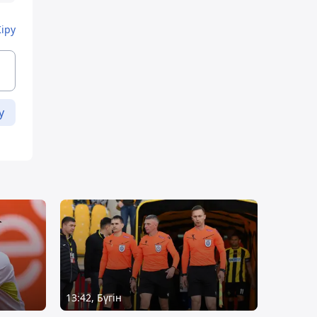
Кіру
у
13:42, Бүгін