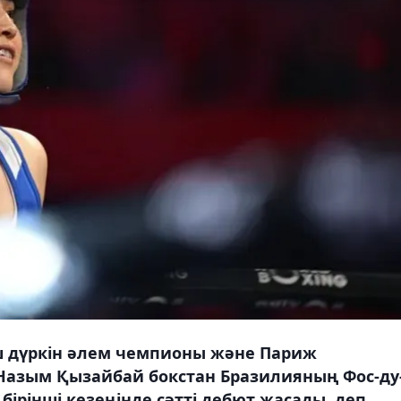
ш дүркін әлем чемпионы және Париж
азым Қызайбай бокстан Бразилияның Фос-ду
ірінші кезеңінде сәтті дебют жасады, деп