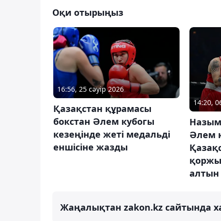
Оқи отырыңыз
16:56, 25 сәуір 2026
14:20, 
Қазақстан құрамасы
бокстан Әлем кубогы
Назым
кезеңінде жеті медальді
Әлем 
еншісіне жазды
Қазақ
қоржы
алтын
Жаңалықтан zakon.kz сайтында х