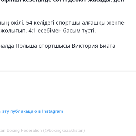
ың өкілі, 54 келідегі спортшы алғашқы жекпе-
 жолығып, 4:1 есебімен басым түсті.
финалда Польша спортшысы Виктория Биата
 эту публикацию в Instagram
an Boxing Federation (@boxingkazakhstan)