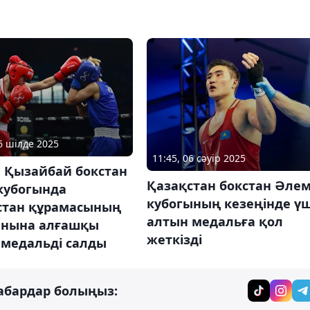
06 шілде 2025
11:45, 06 сәуір 2025
 Қызайбай бокстан
Қазақстан бокстан Әле
кубогында
кубогының кезеңінде ү
стан құрамасының
алтын медальға қол
нына алғашқы
жеткізді
 медальді салды
абардар болыңыз: