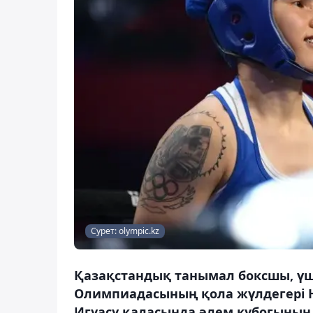
Сурет: olympic.kz
Қазақстандық танымал боксшы, ү
Олимпиадасының қола жүлдегері Н
Игуасу қаласында әлем кубогының б