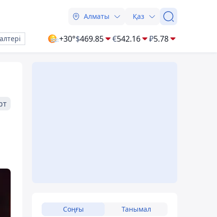
Алматы
Қаз
+30°
$
469.85
€
542.16
₽
5.78
алтері
рт
Соңғы
Танымал