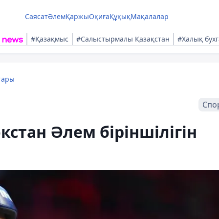
Саясат
Әлем
Қаржы
Оқиға
Құқық
Мақалалар
#Қазақмыс
#Салыстырмалы Қазақстан
#Халық бухг
тары
Спо
стан Әлем біріншілігін