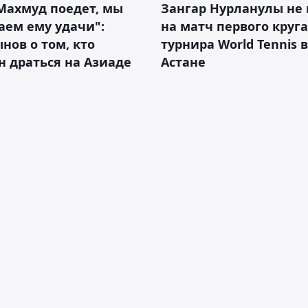
Махмуд поедет, мы
Зангар Нурланулы не
аем ему удачи":
на матч первого круга
нов о том, кто
турнира World Tennis в
 драться на Азиаде
Астане