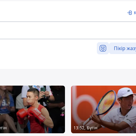
Пікір жаз
үгін
13:52, Бүгін