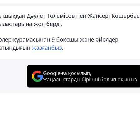
ға шыққан Дәулет Төлемісов пен Жансері Көшербае
ыластарына жол берді.
 ерлер құрамасынан 9 боксшы және әйелдер
сатындығын
жазғанбыз
.
Google-ға қосылып,
жаңалықтарды бірінші болып оқыңыз