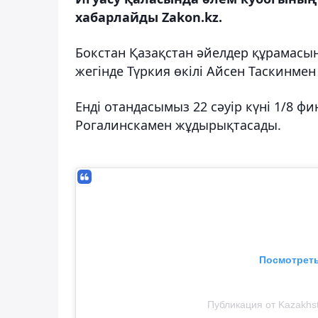
хабарлайды Zakon.kz.
Бокстан Қазақстан әйелдер құрамасын
жегінде Түркия өкілі Айсен Таскинмен
Енді отандасымыз 22 сәуір күні 1/8 
Рогалинскамен жұдырықтасады.
Посмотреть
Публикация от Kazakhst