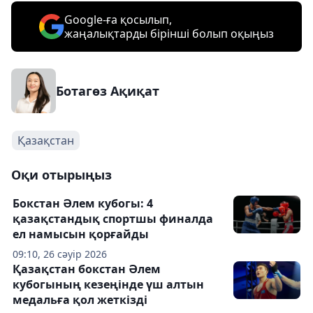
Google-ға қосылып,
жаңалықтарды бірінші болып оқыңыз
Ботагөз Ақиқат
Қазақстан
Оқи отырыңыз
Бокстан Әлем кубогы: 4
қазақстандық спортшы финалда
ел намысын қорғайды
09:10, 26 сәуір 2026
Қазақстан бокстан Әлем
кубогының кезеңінде үш алтын
медальға қол жеткізді