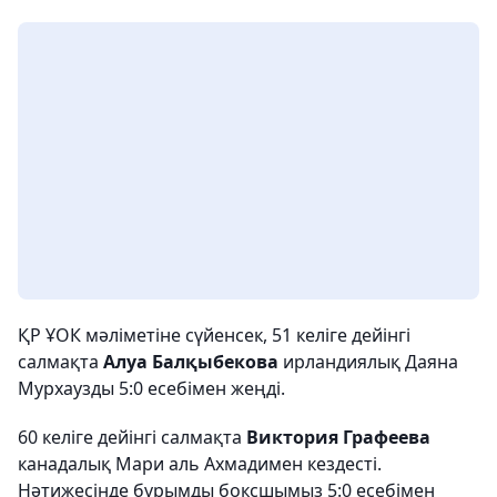
ҚР ҰОК мәліметіне сүйенсек, 51 келіге дейінгі
салмақта
Алуа Балқыбекова
ирландиялық Даяна
Мурхаузды 5:0 есебімен жеңді.
60 келіге дейінгі салмақта
Виктория Графеева
канадалық Мари аль Ахмадимен кездесті.
Нәтижесінде бұрымды боксшымыз 5:0 есебімен