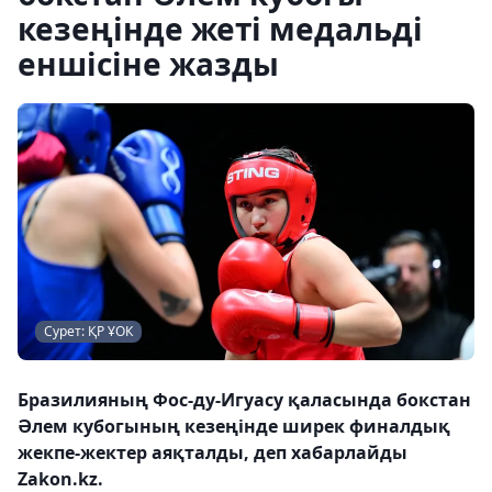
кезеңінде жеті медальді
еншісіне жазды
Сурет: ҚР ҰОК
Бразилияның Фос-ду-Игуасу қаласында бокстан
Әлем кубогының кезеңінде ширек финалдық
жекпе-жектер аяқталды, деп хабарлайды
Zakon.kz.