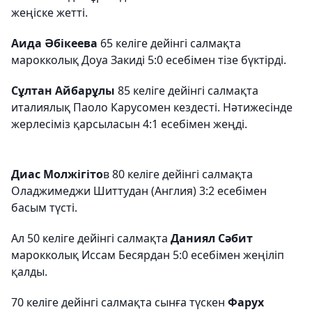
жеңіске жетті.
Аида Әбікеева
65 келіге дейінгі салмақта
марокколық Доуа Закиді 5:0 есебімен тізе бүктірді.
Сұлтан Айбарұлы
85 келіге дейінгі салмақта
италиялық Паоло Карусомен кездесті. Нәтижесінде
жерлесіміз қарсыласын 4:1 есебімен жеңді.
Диас Молжігіто
в 80 келіге дейінгі салмақта
Оладжимеджи Шиттудан (Англия) 3:2 есебімен
басым түсті.
Ал 50 келіге дейінгі салмақта
Даниял Сәбит
марокколық Иссам Бесярдан 5:0 есебімен жеңіліп
қалды.
70 келіге дейінгі салмақта сынға түскен
Фарух