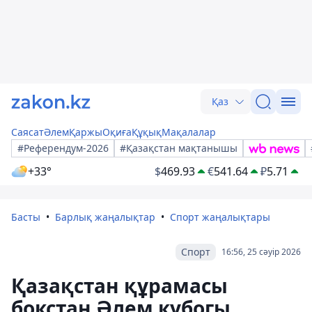
Қаз
Саясат
Әлем
Қаржы
Оқиға
Құқық
Мақалалар
#Референдум-2026
#Қазақстан мақтанышы
+33°
$
469.93
€
541.64
₽
5.71
Басты
Барлық жаңалықтар
Спорт жаңалықтары
Спорт
16:56, 25 сәуір 2026
Қазақстан құрамасы
бокстан Әлем кубогы