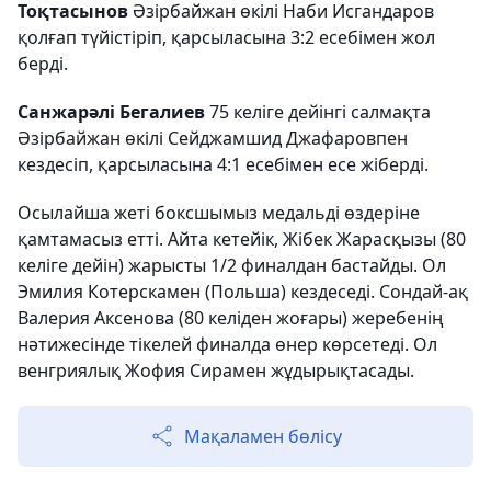
Тоқтасынов
Әзірбайжан өкілі Наби Исгандаров
қолғап түйістіріп, қарсыласына 3:2 есебімен жол
берді.
Санжарәлі Бегалиев
75 келіге дейінгі салмақта
Әзірбайжан өкілі Сейджамшид Джафаровпен
кездесіп, қарсыласына 4:1 есебімен есе жіберді.
Осылайша жеті боксшымыз медальді өздеріне
қамтамасыз етті. Айта кетейік, Жібек Жарасқызы (80
келіге дейін) жарысты 1/2 финалдан бастайды. Ол
Эмилия Котерскамен (Польша) кездеседі. Сондай-ақ
Валерия Аксенова (80 келіден жоғары) жеребенің
нәтижесінде тікелей финалда өнер көрсетеді. Ол
венгриялық Жофия Сирамен жұдырықтасады.
Мақаламен бөлісу