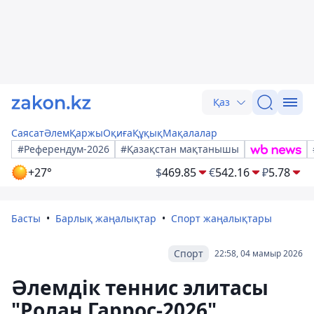
Қаз
Саясат
Әлем
Қаржы
Оқиға
Құқық
Мақалалар
#Референдум-2026
#Қазақстан мақтанышы
+27°
$
469.85
€
542.16
₽
5.78
Басты
Барлық жаңалықтар
Спорт жаңалықтары
Спорт
22:58, 04 мамыр 2026
Әлемдік теннис элитасы
"Ролан Гаррос-2026"