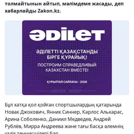
толмайтынын айтып, мәлімдеме жасады, деп
хабарлайды Zakon.kz.
Бұл хатқа қол қойған спортшылардың қатарында
Новак Джокович, Янник Синнер, Карлос Алькарас,
Арина Соболенко, Даниил Медведев, Андрей
Рублёв, Мирра Андреева және тағы басқа әлемнің
үздік теннисшілері бар.