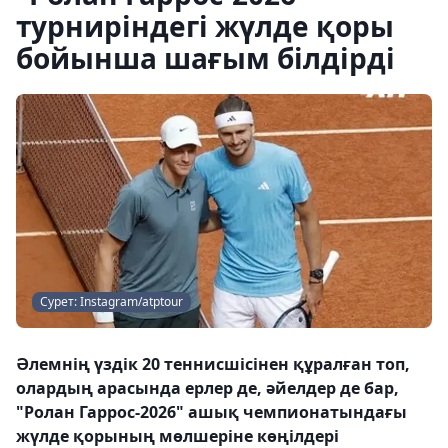
турниріндегі жүлде қоры
бойынша шағым білдірді
Сурет: Instagram/atptour
Әлемнің үздік 20 теннисшісінен құралған топ,
олардың арасында ерлер де, әйелдер де бар,
"Ролан Гаррос-2026" ашық чемпионатындағы
жүлде қорының мөлшеріне көңілдері