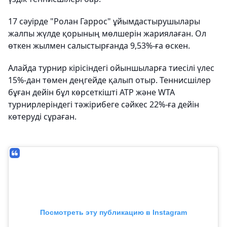
17 сәуірде "Ролан Гаррос" ұйымдастырушылары
жалпы жүлде қорының мөлшерін жариялаған. Ол
өткен жылмен салыстырғанда 9,53%-ға өскен.
Алайда турнир кірісіндегі ойыншыларға тиесілі үлес
15%-дан төмен деңгейде қалып отыр. Теннисшілер
бұған дейін бұл көрсеткішті ATP және WTA
турнирлеріндегі тәжірибеге сәйкес 22%-ға дейін
көтеруді сұраған.
Посмотреть эту публикацию в Instagram