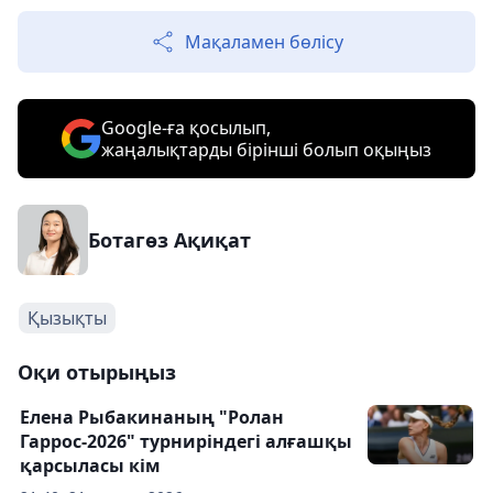
Мақаламен бөлісу
Google-ға қосылып,
жаңалықтарды бірінші болып оқыңыз
Ботагөз Ақиқат
Қызықты
Оқи отырыңыз
Елена Рыбакинаның "Ролан
Гаррос-2026" турниріндегі алғашқы
қарсыласы кім