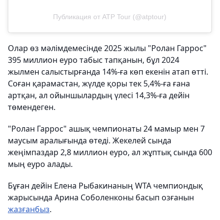
Публикация от ATP Tour (@atptour)
Олар өз мәлімдемесінде 2025 жылы "Ролан Гаррос"
395 миллион еуро табыс тапқанын, бұл 2024
жылмен салыстырғанда 14%-ға көп екенін атап өтті.
Соған қарамастан, жүлде қоры тек 5,4%-ға ғана
артқан, ал ойыншылардың үлесі 14,3%-ға дейін
төмендеген.
"Ролан Гаррос" ашық чемпионаты 24 мамыр мен 7
маусым аралығында өтеді. Жекелей сында
жеңімпаздар 2,8 миллион еуро, ал жұптық сында 600
мың еуро алады.
Бұған дейін Елена Рыбакинаның WTA чемпиондық
жарысында Арина Соболенконы басып озғанын
жазғанбыз
.