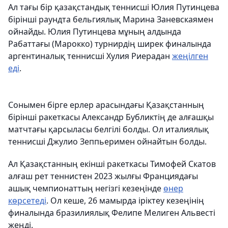
Ал тағы бір қазақстандық теннисші Юлия Путинцева
бірінші раундта бельгиялық Марина Заневскаямен
ойнайды. Юлия Путинцева мұның алдында
Рабаттағы (Марокко) турнирдің ширек финалында
аргентиналық теннисші Хулия Риерадан
жеңілген
еді
.
Сонымен бірге ерлер арасындағы Қазақстанның
бірінші ракеткасы Александр Бубликтің де алғашқы
матчтағы қарсыласы белгілі болды. Ол италиялық
теннисші Джулио Зеппьеримен ойнайтын болды.
Ал Қазақстанның екінші ракеткасы Тимофей Скатов
алғаш рет теннистен 2023 жылғы Франциядағы
ашық чемпионаттың негізгі кезеңінде
өнер
көрсетеді
. Ол кеше, 26 мамырда іріктеу кезеңінің
финалында бразилиялық Фелипе Мелиген Альвесті
жеңді.