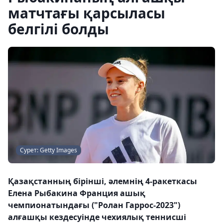
матчтағы қарсыласы
белгілі болды
Сурет: Getty Images
Қазақстанның бірінші, әлемнің 4-ракеткасы
Елена Рыбакина Франция ашық
чемпионатындағы ("Ролан Гаррос-2023")
алғашқы кездесуінде чехиялық теннисші