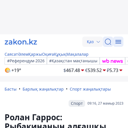
Қаз
Саясат
Әлем
Қаржы
Оқиға
Құқық
Мақалалар
#Референдум-2026
#Қазақстан мақтанышы
+19°
$
467.48
€
539.52
₽
5.73
Басты
Барлық жаңалықтар
Спорт жаңалықтары
Спорт
09:16, 27 мамыр 2023
Ролан Гаррос:
Рыбакинаның алғашқы