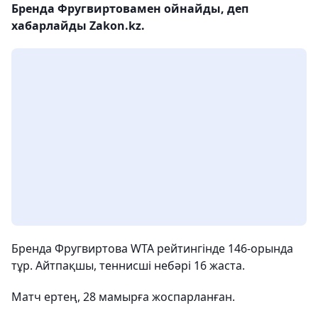
Бренда Фругвиртовамен ойнайды, деп
хабарлайды Zakon.kz.
Бренда Фругвиртова WTA рейтингінде 146-орында
тұр. Айтпақшы, теннисші небәрі 16 жаста.
Матч ертең, 28 мамырға жоспарланған.