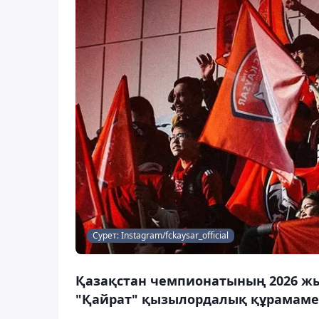
Сурет: Instagram/fckaysar_official
Қазақстан чемпионатының 2026 ж
"Қайрат" қызылордалық құрамамен