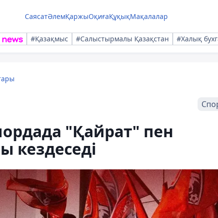
Саясат
Әлем
Қаржы
Оқиға
Құқық
Мақалалар
#Қазақмыс
#Салыстырмалы Қазақстан
#Халық бухг
тары
Спо
ордада "Қайрат" пен
ы кездеседі