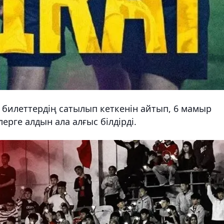
 билеттердің сатылып кеткенін айтып, 6 мамыр
рге алдын ала алғыс білдірді.