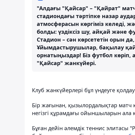
"Алдағы "Қайсар" – "Қайрат" м
стадиондағы тәртіпке назар ауд
атмосферасын көргіміз келеді, ж
болды: үздіксіз шу, айқай және ф
Стадион – сән көрсететін орын да
Ұйымдастырушылар, бақылау қайда
орнатыңыздар! Біз футбол көріп, 
"Қайсар" жанкүйері.
Клуб жанкүйерлері бұл үндеуге қолдау 
Бір жағынан, қызылордалықтар матч кез
негізгі құрамдағы ойыншыларын ала к
Бұған дейін әлемдік теннис элитасы "