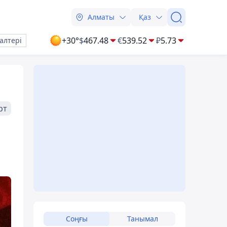
Алматы
Қаз
+30°
$
467.48
€
539.52
₽
5.73
алтері
рт
Соңғы
Танымал