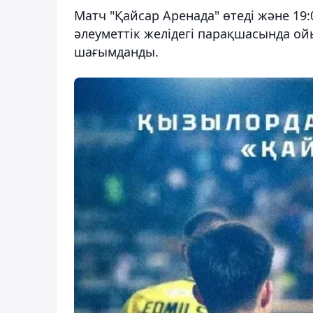
Матч "Қайсар Аренада" өтеді және 19:
әлеуметтік желідегі парақшасында ой
шағымданды.