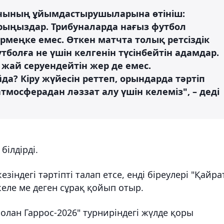
атчының ұйымдастырушыларына өтініш:
арыңыздар. Трибуналарда нағыз футбол
әрмеңке емес. Өткен матчта толық ретсіздік
утболға не үшін келгенін түсінбейтін адамдар.
, жай серуендейтін жер де емес.
? Кіру жүйесін реттеп, орындарда тәртіп
атмосферадан ләззат алу үшін келеміз", – деді
білдірді.
індегі тәртіпті талап етсе, енді біреулері "Қайра
еле ме деген сұрақ қойып отыр.
Ролан Гаррос-2026" турниріндегі жүлде қоры