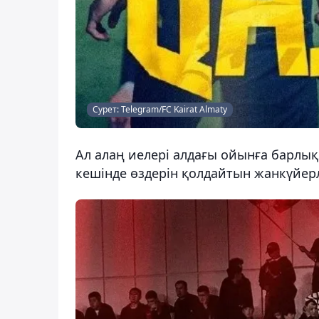
Сурет: Telegram/FC Kairat Almaty
Ал алаң иелері алдағы ойынға барлық
кешінде өздерін қолдайтын жанкүйерле