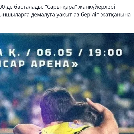
00-де басталады. "Сары-қара" жанкүйерлері
ыншыларға демалуға уақыт аз беріліп жатқанына