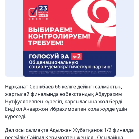
Нұрқанат Серікбаев 66 келіге дейінгі салмақтың
жартылай финалында өзбекстандық Абдурахим
Нутфуллоевпен күресіп, қарсыласына жол берді.
Енді ол Анваржон Ибрахимовпен қола жүлде үшін
күреседі.
Дәл осы салмақта Ақылжан Жұбатқанов 1/2 финалда
ресейлік Сайгид Керимовтен жеңілді. Осылайша