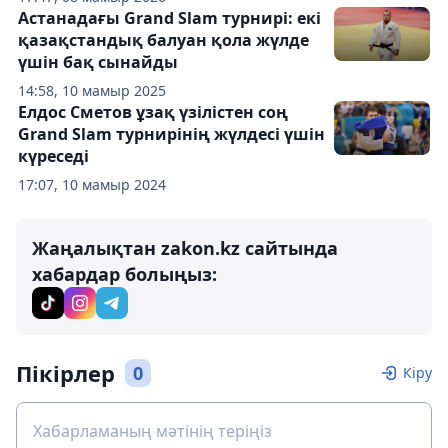
Астанадағы Grand Slam турнирі: екі
қазақстандық балуан қола жүлде
үшін бақ сынайды
14:58, 10 мамыр 2025
Елдос Сметов ұзақ үзілістен соң
Grand Slam турнирінің жүлдесі үшін
күреседі
17:07, 10 мамыр 2024
Жаңалықтан zakon.kz сайтында
хабардар болыңыз:
Пікірлер
0
Кіру