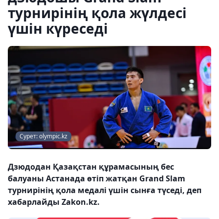
турнирінің қола жүлдесі
үшін күреседі
Сурет: olympic.kz
Дзюдодан Қазақстан құрамасының бес
балуаны Астанада өтіп жатқан Grand Slam
турнирінің қола медалі үшін сынға түседі, деп
хабарлайды Zakon.kz.