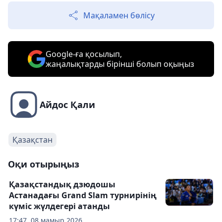
Мақаламен бөлісу
Google-ға қосылып,
жаңалықтарды бірінші болып оқыңыз
Айдос Қали
Қазақстан
Оқи отырыңыз
Қазақстандық дзюдошы
Астанадағы Grand Slam турнирінің
күміс жүлдегері атанды
17:47, 08 мамыр 2026