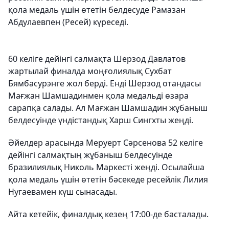
қола медаль үшін өтетін белдесуде Рамазан
Абдулаевпен (Ресей) күреседі.
60 келіге дейінгі салмақта Шерзод Давлатов
жартылай финалда моңғолиялық Сухбат
Бямбасурэнге жол берді. Енді Шерзод отандасы
Мағжан Шамшадинмен қола медальді өзара
сарапқа салады. Ал Мағжан Шамшадин жұбаныш
белдесуінде үндістандық Харш Сингхты жеңді.
Әйелдер арасында Меруерт Сәрсенова 52 келіге
дейінгі салмақтың жұбаныш белдесуінде
бразилиялық Николь Маркесті жеңді. Осылайша
қола медаль үшін өтетін бәсекеде ресейлік Лилия
Нугаевамен күш сынасады.
Айта кетейік, финалдық кезең 17:00-де басталады.