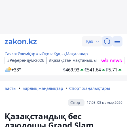
Қаз
Саясат
Әлем
Қаржы
Оқиға
Құқық
Мақалалар
#Референдум-2026
#Қазақстан мақтанышы
+33°
$
469.93
€
541.64
₽
5.71
Басты
Барлық жаңалықтар
Спорт жаңалықтары
Спорт
17:03, 08 мамыр 2026
Қазақстандық бес
дзюдошы Grand Slam