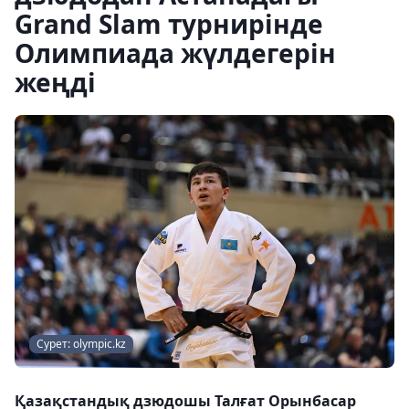
Grand Slam турнирінде
Олимпиада жүлдегерін
жеңді
Сурет: olympic.kz
Қазақстандық дзюдошы Талғат Орынбасар