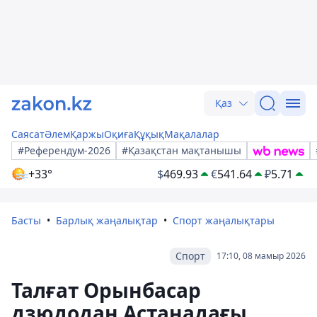
Қаз
Саясат
Әлем
Қаржы
Оқиға
Құқық
Мақалалар
#Референдум-2026
#Қазақстан мақтанышы
+33°
$
469.93
€
541.64
₽
5.71
Басты
Барлық жаңалықтар
Спорт жаңалықтары
Спорт
17:10, 08 мамыр 2026
Талғат Орынбасар
дзюдодан Астанадағы