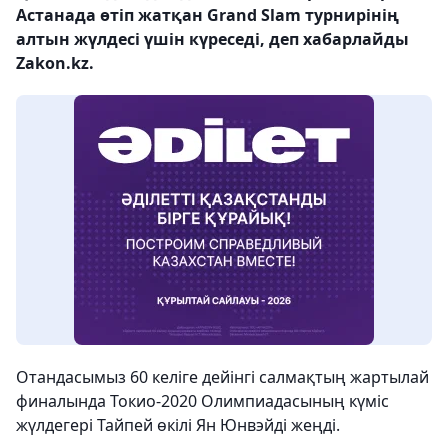
Астанада өтіп жатқан Grand Slam турнирінің
алтын жүлдесі үшін күреседі, деп хабарлайды
Zakon.kz.
Отандасымыз 60 келіге дейінгі салмақтың жартылай
финалында Токио-2020 Олимпиадасының күміс
жүлдегері Тайпей өкілі Ян Юнвэйді жеңді.