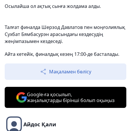
Осылайша ол ақтық сынға жолдама алды.
Талғат финалда Шерзод Давлатов пен моңғолиялық
Сухбат Бямбасурэн арасындағы кездесудің
жеңімпазымен кездеседі.
Айта кетейік, финалдық кезең 17:00-де басталады.
Мақаламен бөлісу
Google-ға қосылып,
жаңалықтарды бірінші болып оқыңыз
Айдос Қали