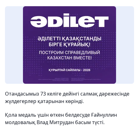
Отандасымыз 73 келіге дейінгі салмақ дәрежесінде
жүлдегерлер қатарынан көрінді.
Қола медаль үшін өткен белдесуде Ғайнуллин
молдовалық Влад Митрудан басым түсті.