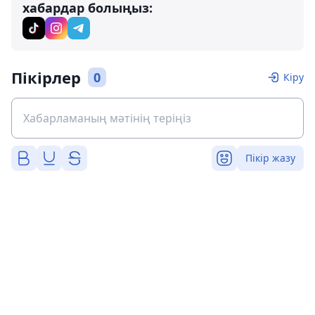
хабардар болыңыз:
Пікірлер
0
Кіру
Пікір жазу