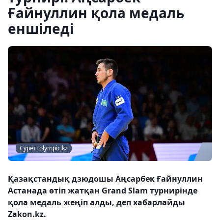
Ғайнуллин қола медаль
еншіледі
Сурет: olympic.kz
Қазақстандық дзюдошы Аңсарбек Ғайнуллин
Астанада өтіп жатқан Grand Slam турнирінде
қола медаль жеңіп алды, деп хабарлайды
Zakon.kz.