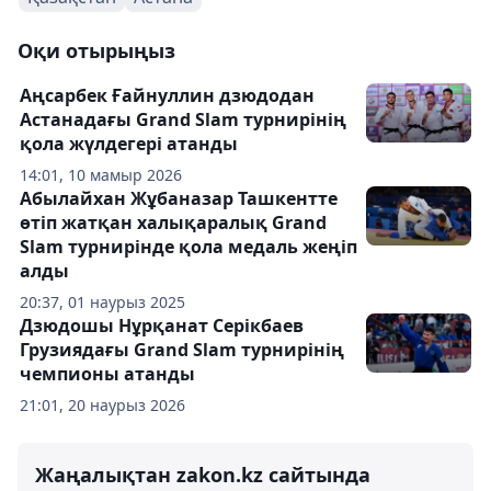
Оқи отырыңыз
Аңсарбек Ғайнуллин дзюдодан
Астанадағы Grand Slam турнирінің
қола жүлдегері атанды
14:01, 10 мамыр 2026
Абылайхан Жұбаназар Ташкентте
өтіп жатқан халықаралық Grand
Slam турнирінде қола медаль жеңіп
алды
20:37, 01 наурыз 2025
Дзюдошы Нұрқанат Серікбаев
Грузиядағы Grand Slam турнирінің
чемпионы атанды
21:01, 20 наурыз 2026
Жаңалықтан zakon.kz сайтында