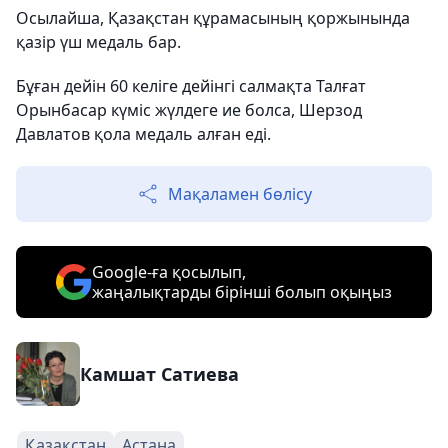
Осылайша, Қазақстан құрамасының қоржынында
қазір үш медаль бар.
Бұған дейін 60 келіге дейінгі салмақта Талғат
Орынбасар күміс жүлдеге ие болса, Шерзод
Давлатов қола медаль алған еді.
Мақаламен бөлісу
Google-ға қосылып,
жаңалықтарды бірінші болып оқыңыз
Камшат Сатиева
Қазақстан
Астана