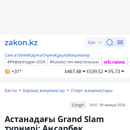
Қаз
Саясат
Әлем
Қаржы
Оқиға
Құқық
Мақалалар
#Референдум-2026
#Қазақстан мақтанышы
+31°
$
467.48
€
539.52
₽
5.73
Басты
Барлық жаңалықтар
Спорт жаңалықтары
Спорт
18:01, 09 мамыр 2026
Астанадағы Grand Slam
турнирі: Аңсарбек