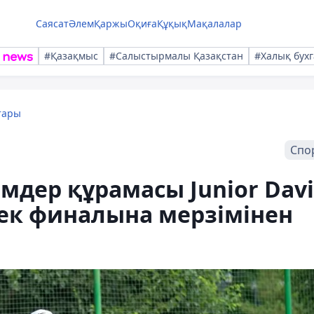
Саясат
Әлем
Қаржы
Оқиға
Құқық
Мақалалар
#Қазақмыс
#Салыстырмалы Қазақстан
#Халық бухг
тары
Спо
мдер құрамасы Junior Davi
ек финалына мерзімінен