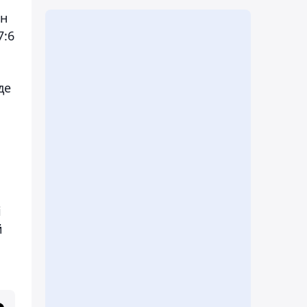
он
7:6
де
і
й