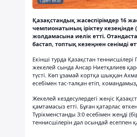
Сурет: ktf.kz
Қазақстандық жасөспірімдер 16 жа
чемпионатының іріктеу кезеңінде
жолдамасына иелік етті. Отандаст
бастап, топтық кезеңнен сенімді өт
Екінші турда Қазақстан теннисшілері
жекелей сында Ансар Ниетқалиев қарс
түсті. Көп ұзамай кортқа шыққан Ахм
есебімен тас-талқан етіп, командамы
Жекелей кездесулердегі жеңіс Қазақ
қамтамасыз етті. Бұған қатарлас өткен
Түрікменстанды 3:0 есебімен жеңді (б
теннисшілерін дәл осындай есеппен қ