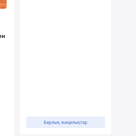
ен
м
Барлық жаңалықтар