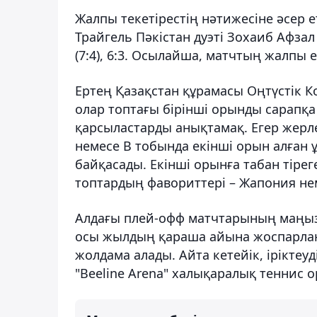
Жалпы текетірестің нәтижесіне әсер 
Трайгель Пәкістан дуэті Зохаиб Афза
(7:4), 6:3. Осылайша, матчтың жалпы 
Ертең Қазақстан құрамасы Оңтүстік Ко
олар топтағы бірінші орынды сарапқа
қарсыластарды анықтамақ. Егер жерле
немесе В тобында екінші орын алған 
байқасады. Екінші орынға табан тірег
топтардың фавориттері – Жапония нем
Алдағы плей-офф матчтарының маңызы
осы жылдың қараша айына жоспарланғ
жолдама алады. Айта кетейік, ірікте
"Beeline Arena" халықаралық теннис 