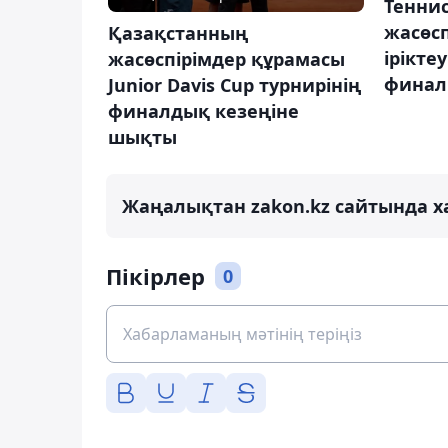
Теннис
жасөс
Қазақстанның
ірікте
жасөспірімдер құрамасы
финал
Junior Davis Cup турнирінің
финалдық кезеңіне
шықты
Жаңалықтан zakon.kz сайтында х
Пікірлер
0