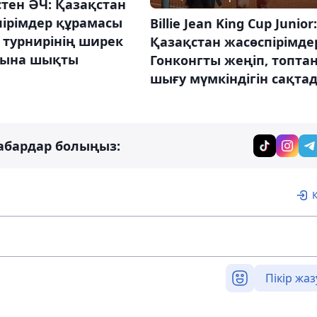
тен ӘЧ: Қазақстан
пірімдер құрамасы
Billie Jean King Cup Junior:
у турнирінің ширек
Қазақстан жасөспірімде
ына шықты
Гонконгты жеңіп, топта
шығу мүмкіндігін сақта
абардар болыңыз:
Пікір жаз