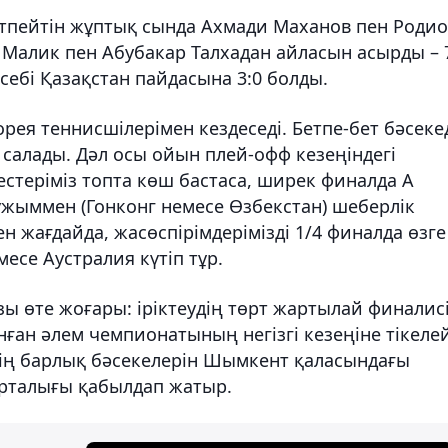
етпейтін жұптық сында Ахмади Маханов пен Роди
л Малик пен Абубакар Талхадан айласын асырды – 
есебі Қазақстан пайдасына 3:0 болды.
рея теннисшілерімен кездеседі. Бетпе-бет бәсеке
 салады. Дәл осы ойын плей-офф кезеңіндегі
стеріміз топта көш бастаса, ширек финалда А
ұжыммен (Гонконг немесе Өзбекстан) шеберлік
ен жағдайда, жасөспірімдерімізді 1/4 финалда өзге
есе Аустралия күтіп тұр.
 өте жоғары: іріктеудің төрт жартылай финалис
ан әлем чемпионатының негізгі кезеңіне тікеле
удің барлық бәсекелерін Шымкент қаласындағы
орталығы қабылдап жатыр.