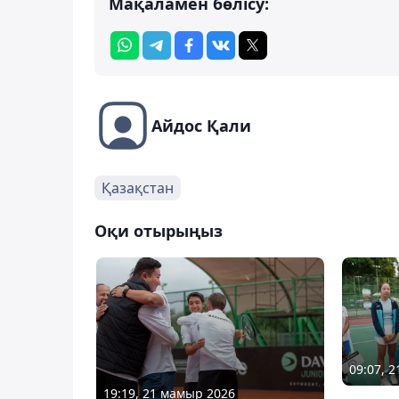
Мақаламен бөлісу:
Айдос Қали
Қазақстан
Оқи отырыңыз
09:07, 
19:19, 21 мамыр 2026