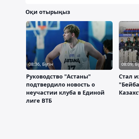
Оқи отырыңыз
08:36, Бүгін
08:09, Б
Руководство "Астаны"
Стал и
подтвердило новость о
"Бейба
неучастии клуба в Единой
Казахс
лиге ВТБ