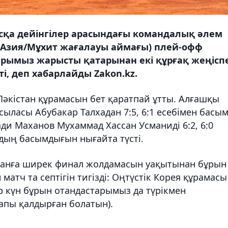
сқа дейінгілер арасындағы командалық әлем
 (Азия/Мұхит жағалауы аймағы) плей-офф
арымыз жарысты қатарынан екі құрғақ жеңісп
ті, деп хабарлайды Zakon.kz.
 Пәкістан құрамасын бет қаратпай ұтты. Алғашқы
ыласы Абубакар Талхадан 7:5, 6:1 есебімен басы
ади Маханов Мухаммад Хассан Усманиді 6:2, 6:0
здың басымдығын нығайта түсті.
станға ширек финал жолдамасын уақытынан бұрын
 матч та септігін тигізді: Оңтүстік Корея құрамасы
ір күн бұрын отандастарымыз да түрікмен
апы қалдырған болатын).