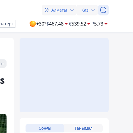
Алматы
Қаз
+30°
$
467.48
€
539.52
₽
5.73
алтері
рт
s
Соңғы
Танымал