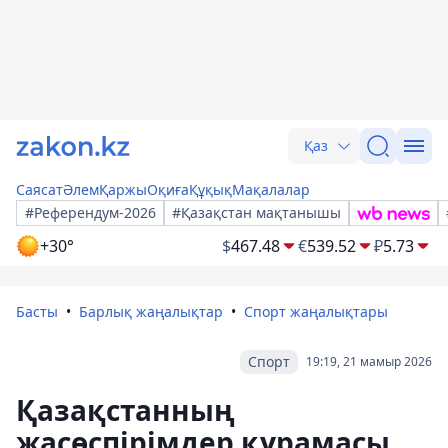
Қаз
Саясат
Әлем
Қаржы
Оқиға
Құқық
Мақалалар
#Референдум-2026
#Қазақстан мақтанышы
+30°
$
467.48
€
539.52
₽
5.73
Басты
Барлық жаңалықтар
Спорт жаңалықтары
Спорт
19:19, 21 мамыр 2026
Қазақстанның
жасөспірімдер құрамасы