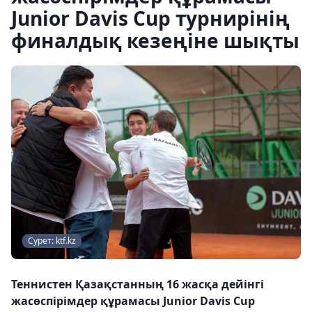
Junior Davis Cup турнирінің
финалдық кезеңіне шықты
Сурет: ktf.kz
Теннистен Қазақстанның 16 жасқа дейінгі
жасөспірімдер құрамасы Junior Davis Cup