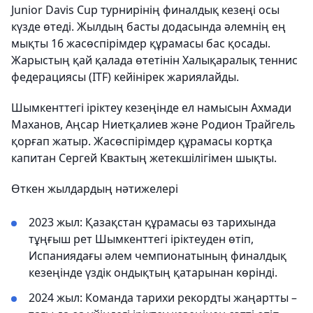
Junior Davis Cup турнирінің финалдық кезеңі осы
күзде өтеді. Жылдың басты додасында әлемнің ең
мықты 16 жасөспірімдер құрамасы бас қосады.
Жарыстың қай қалада өтетінін Халықаралық теннис
федерациясы (ITF) кейінірек жариялайды.
Шымкенттегі іріктеу кезеңінде ел намысын Ахмади
Маханов, Аңсар Ниетқалиев және Родион Трайгель
қорғап жатыр. Жасөспірімдер құрамасы кортқа
капитан Сергей Квактың жетекшілігімен шықты.
Өткен жылдардың нәтижелері
2023 жыл: Қазақстан құрамасы өз тарихында
тұңғыш рет Шымкенттегі іріктеуден өтіп,
Испаниядағы әлем чемпионатының финалдық
кезеңінде үздік ондықтың қатарынан көрінді.
2024 жыл: Команда тарихи рекордты жаңартты –