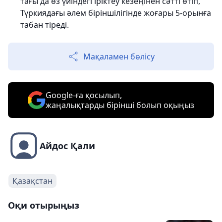
тағы да өз үйіндегі іріктеу кезеңінен сәтті өтіп,
Түркиядағы әлем біріншілігінде жоғары 5-орынға
табан тіреді.
Мақаламен бөлісу
Google-ға қосылып,
жаңалықтарды бірінші болып оқыңыз
Айдос Қали
Қазақстан
Оқи отырыңыз