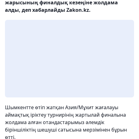
жарысының финалдық кезеңіне жолдама
алды, деп хабарлайды Zakon.kz.
Шымкентте өтіп жатқан Азия/Мұхит жағалауы
аймақтық іріктеу турнирінің жартылай финалына
жолдама алған отандастарымыз әлемдік
біріншіліктің шешуші сатысына мерзімінен бұрын
өтті.