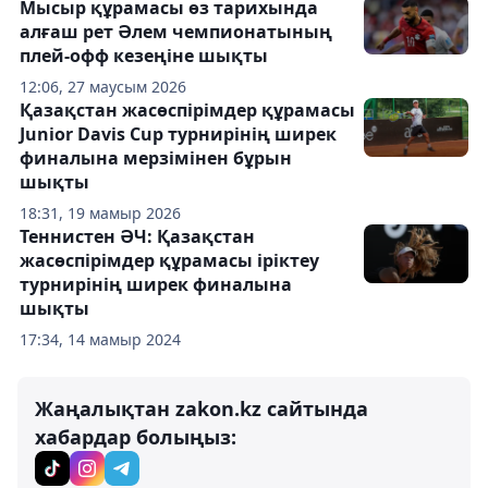
Мысыр құрамасы өз тарихында
алғаш рет Әлем чемпионатының
плей-офф кезеңіне шықты
12:06, 27 маусым 2026
Қазақстан жасөспірімдер құрамасы
Junior Davis Cup турнирінің ширек
финалына мерзімінен бұрын
шықты
18:31, 19 мамыр 2026
Теннистен ӘЧ: Қазақстан
жасөспірімдер құрамасы іріктеу
турнирінің ширек финалына
шықты
17:34, 14 мамыр 2024
Жаңалықтан zakon.kz сайтында
хабардар болыңыз: