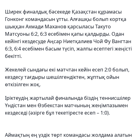
Ширек финалдық бәсекеде Қазақстан құрамасы
Гонконг командасын ұтты. Алғашқы болып кортқа
шыққан Ахмади Маханов қарсыласы Такуто
Матсуоны 6:2, 6:3 есебімен қапы қалдырды. Одан
кейінгі кездесуде Аңсар Ниетқалиев Чой Фу Вангтан
6:3, 6:4 есебімен басым түсіп, жалпы есептегі жеңісті
бекітті.
Жекелей сындағы екі матчтан кейін есеп 2:0 болып,
кездесу тағдыры шешілгендіктен, жұптық ойын
өткізілген жоқ.
Іріктеудің жартылай финалында біздің теннисшілер
Үндістан мен Өзбекстан матчының жеңімпазымен
кездеседі (әзірге бұл текетіресте есеп – 1:0).
Аймақтың ең үздік төрт командасы жолдама алатын