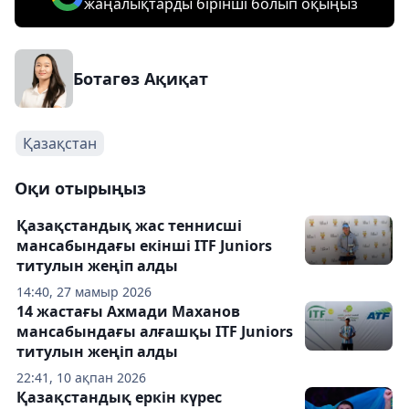
жаңалықтарды бірінші болып оқыңыз
Ботагөз Ақиқат
Қазақстан
Оқи отырыңыз
Қазақстандық жас теннисші
мансабындағы екінші ITF Juniors
титулын жеңіп алды
14:40, 27 мамыр 2026
14 жастағы Ахмади Маханов
мансабындағы алғашқы ITF Juniors
титулын жеңіп алды
22:41, 10 ақпан 2026
Қазақстандық еркін күрес