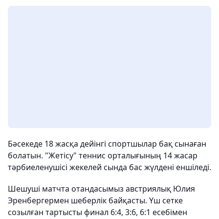
Бәсекеде 18 жасқа дейінгі спортшылар бақ сынаған
болатын. "Жетісу" теннис орталығының 14 жасар
тәрбиеленушісі жекелей сында бас жүлдені еншіледі.
Шешуші матчта отандасымыз австриялық Юлия
Эренбергермен шеберлік байқасты. Үш сетке
созылған тартысты финал 6:4, 3:6, 6:1 есебімен