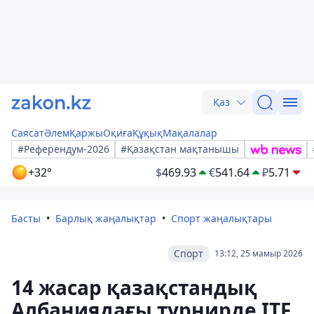
Қаз
Саясат
Әлем
Қаржы
Оқиға
Құқық
Мақалалар
#Референдум-2026
#Қазақстан мақтанышы
+32°
$
469.93
€
541.64
₽
5.71
Басты
Барлық жаңалықтар
Спорт жаңалықтары
Спорт
13:12, 25 мамыр 2026
14 жасар қазақстандық
Албаниядағы турнирде ITF