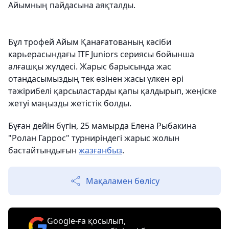
Айымның пайдасына аяқталды.
Бұл трофей Айым Қанағатованың кәсіби
карьерасындағы ITF Juniors сериясы бойынша
алғашқы жүлдесі. Жарыс барысында жас
отандасымыздың тек өзінен жасы үлкен әрі
тәжірибелі қарсыластарды қапы қалдырып, жеңіске
жетуі маңызды жетістік болды.
Бұған дейін бүгін, 25 мамырда Елена Рыбакина
"Ролан Гаррос" турниріндегі жарыс жолын
бастайтындығын
жазғанбыз
.
Мақаламен бөлісу
Google-ға қосылып,