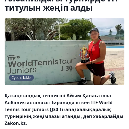
титулын жеңіп алды
Сурет: ktf.kz
Қазақстандық теннисші Айым Қанағатова
Албания астанасы Тиранада өткен ITF World
Tennis Tour Juniors (J30 Tirana) халықаралық
турнирінің жеңімпазы атанды, деп хабарлайды
Zakon.kz.