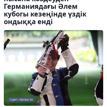
Германиядағы Әлем
кубогы кезеңінде үздік
ондыққа енді
Сурет: olympic.kz