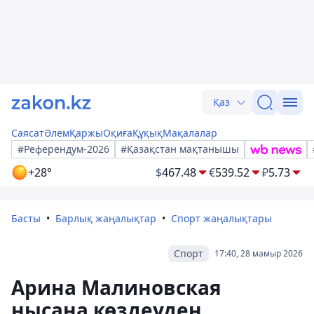
Қаз
Саясат
Әлем
Қаржы
Оқиға
Құқық
Мақалалар
#Референдум-2026
#Қазақстан мақтанышы
+28°
$
467.48
€
539.52
₽
5.73
Басты
Барлық жаңалықтар
Спорт жаңалықтары
Спорт
17:40, 28 мамыр 2026
Арина Малиновская
нысана көздеуден