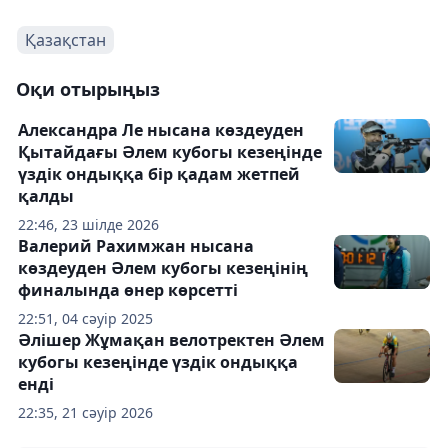
Қазақстан
Оқи отырыңыз
Александра Ле нысана көздеуден
Қытайдағы Әлем кубогы кезеңінде
үздік ондыққа бір қадам жетпей
қалды
22:46, 23 шілде 2026
Валерий Рахимжан нысана
көздеуден Әлем кубогы кезеңінің
финалында өнер көрсетті
22:51, 04 сәуір 2025
Әлішер Жұмақан велотректен Әлем
кубогы кезеңінде үздік ондыққа
енді
22:35, 21 сәуір 2026