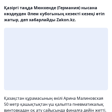
Қазіргі таңда Мюнхенде (Германия) нысана
көздеуден Әлем кубогының кезекті кезеңі өтіп
жатыр, деп хабарлайды Zakon.kz.
Қазақстан құрамасының өкілі Арина Малиновская
50 метр қашықтықтан үш қалыпта пневматикалық
винтовкадан оқ ату сайысында финалға дейін жетті.