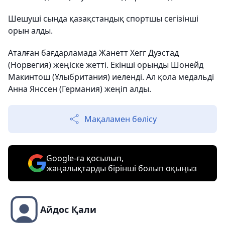
Шешуші сында қазақстандық спортшы сегізінші
орын алды.
Аталған бағдарламада Жанетт Хегг Дуэстад
(Норвегия) жеңіске жетті. Екінші орынды Шонейд
Макинтош (Ұлыбритания) иеленді. Ал қола медальді
Анна Янссен (Германия) жеңіп алды.
Мақаламен бөлісу
Google-ға қосылып,
жаңалықтарды бірінші болып оқыңыз
Айдос Қали