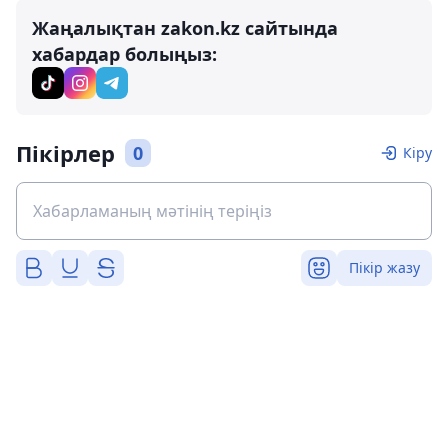
Жаңалықтан zakon.kz сайтында
хабардар болыңыз:
Пікірлер
0
Кіру
Пікір жазу