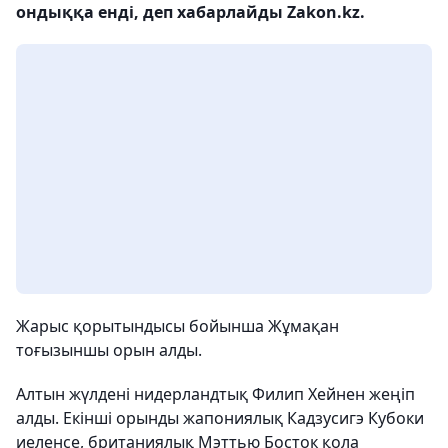
ондыққа енді, деп хабарлайды Zakon.kz.
Жарыс қорытындысы бойынша Жұмақан
тоғызыншы орын алды.
Алтын жүлдені нидерландтық Филип Хейнен жеңіп
алды. Екінші орынды жапониялық Кадзусигэ Кубоки
иеленсе, британиялық Мэттью Босток қола