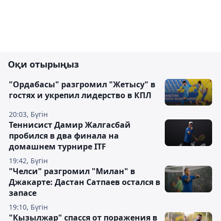
Оқи отырыңыз
"Ордабасы" разгромил "Жетысу" в
гостях и укрепил лидерство в КПЛ
20:03, Бүгін
Теннисист Дамир Жалгасбай
пробился в два финала на
домашнем турнире ITF
19:42, Бүгін
"Челси" разгромил "Милан" в
Джакарте: Дастан Сатпаев остался в
запасе
19:10, Бүгін
"Кызылжар" спасся от поражения в