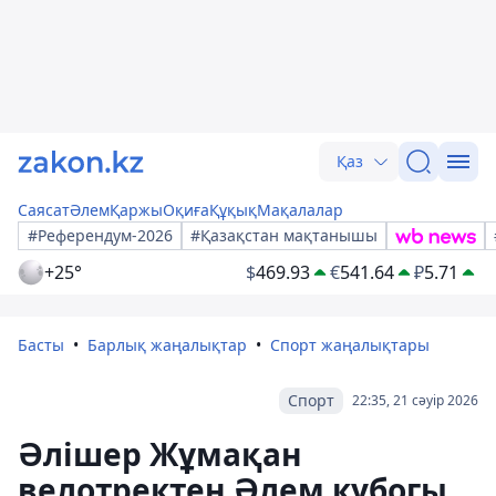
Қаз
Саясат
Әлем
Қаржы
Оқиға
Құқық
Мақалалар
#Референдум-2026
#Қазақстан мақтанышы
+25°
$
469.93
€
541.64
₽
5.71
Басты
Барлық жаңалықтар
Спорт жаңалықтары
Спорт
22:35, 21 сәуір 2026
Әлішер Жұмақан
велотректен Әлем кубогы