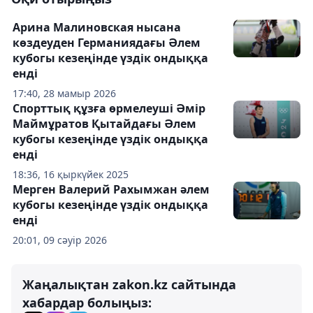
Арина Малиновская нысана
көздеуден Германиядағы Әлем
кубогы кезеңінде үздік ондыққа
енді
17:40, 28 мамыр 2026
Спорттық құзға өрмелеуші Әмір
Маймұратов Қытайдағы Әлем
кубогы кезеңінде үздік ондыққа
енді
18:36, 16 қыркүйек 2025
Мерген Валерий Рахымжан әлем
кубогы кезеңінде үздік ондыққа
енді
20:01, 09 сәуір 2026
Жаңалықтан zakon.kz сайтында
хабардар болыңыз: