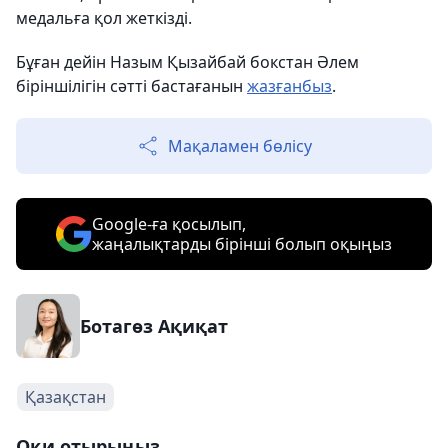
медальға қол жеткізді.
Бұған дейін Назым Қызайбай бокстан Әлем
біріншілігін сәтті бастағанын
жазғанбыз
.
Мақаламен бөлісу
Google-ға қосылып,
жаңалықтарды бірінші болып оқыңыз
Ботагөз Ақиқат
Қазақстан
Оқи отырыңыз