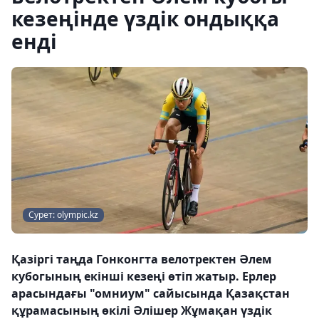
кезеңінде үздік ондыққа
енді
Сурет: olympic.kz
Қазіргі таңда Гонконгта велотректен Әлем
кубогының екінші кезеңі өтіп жатыр. Ерлер
арасындағы "омниум" сайысында Қазақстан
құрамасының өкілі Әлішер Жұмақан үздік