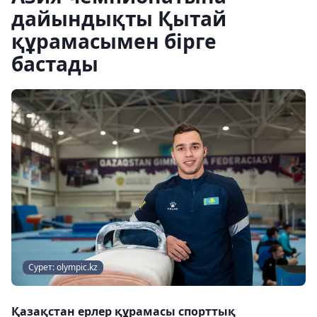
дайындықты Қытай
құрамасымен бірге
бастады
Сурет: olympic.kz
Қазақстан ерлер құрамасы спорттық