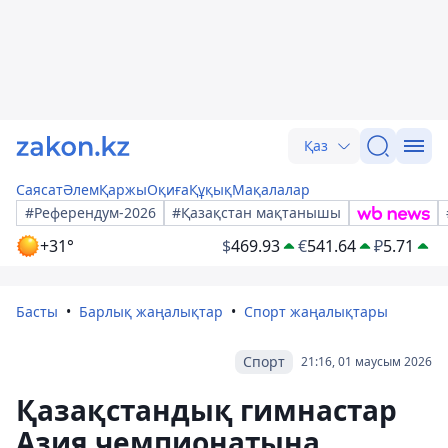
Қаз
Саясат
Әлем
Қаржы
Оқиға
Құқық
Мақалалар
#Референдум-2026
#Қазақстан мақтанышы
+31°
$
469.93
€
541.64
₽
5.71
Басты
Барлық жаңалықтар
Спорт жаңалықтары
Спорт
21:16, 01 маусым 2026
Қазақстандық гимнастар
Азия чемпионатына