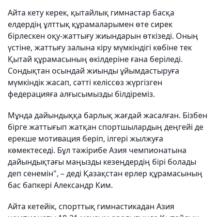
Айта кету керек, қытайлық гимнастар басқа
елдердің ұлттық құрамаларымен өте сирек
бірлескен оқу-жаттығу жиындарын өткізеді. Оның
үстіне, жаттығу залына кіру мүмкіндігі көбіне тек
Қытай құрамасының өкілдеріне ғана беріледі.
Сондықтан осындай жиынды ұйымдастыруға
мүмкіндік жасап, сәтті келіссөз жүргізген
федерацияға алғысымызды білдіреміз.
Мұнда дайындыққа барлық жағдай жасалған. Бізбен
бірге жаттығып жатқан спортшылардың деңгейі де
ерекше мотивация беріп, ілгері жылжуға
көмектеседі. Бұл тәжірибе Азия чемпионатына
дайындықтағы маңызды кезеңдердің бірі болады
деп сенемін", – деді Қазақстан ерлер құрамасының
бас бапкері Александр Ким.
Айта кетейік, спорттық гимнастикадан Азия