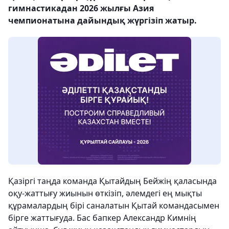
гимнастикадан 2026 жылғы Азия
чемпионатына дайындық жүргізіп жатыр.
Қазіргі таңда команда Қытайдың Бейжің қаласында
оқу-жаттығу жиынын өткізіп, әлемдегі ең мықты
құрамалардың бірі саналатын Қытай командасымен
бірге жаттығуда. Бас бапкер Александр Кимнің