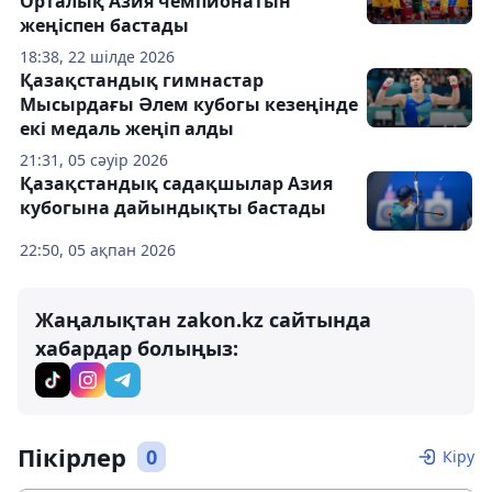
Орталық Азия чемпионатын
жеңіспен бастады
18:38, 22 шілде 2026
Қазақстандық гимнастар
Мысырдағы Әлем кубогы кезеңінде
екі медаль жеңіп алды
21:31, 05 сәуір 2026
Қазақстандық садақшылар Азия
кубогына дайындықты бастады
22:50, 05 ақпан 2026
Жаңалықтан zakon.kz сайтында
хабардар болыңыз:
Пікірлер
0
Кіру