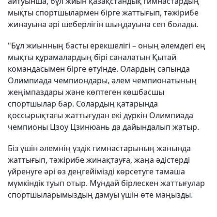
айтуынша, бұл жиын қазақстандық гимнастардың
мықты спортшылармен бірге жаттығып, тәжірибе
жинауына әрі шеберлігін шыңдауына сеп болады.
"Бұл жиынның басты ерекшелігі – оның әлемдегі ең
мықты құрамалардың бірі саналатын Қытай
командасымен бірге өтуінде. Олардың сапында
Олимпиада чемпиондары, әлем чемпионатының
жеңімпаздары және көптеген көшбасшы
спортшылар бар. Солардың қатарында
қоссырықтағы жаттығудан екі дүркін Олимпиада
чемпионы Цзоу Цзинюань да дайындалып жатыр.
Біз үшін әлемнің үздік гимнастарының жанында
жаттығып, тәжірибе жинақтауға, жаңа әдістерді
үйренуге әрі өз деңгейімізді көрсетуге тамаша
мүмкіндік туып отыр. Мұндай бірлескен жаттығулар
спортшыларымыздың дамуы үшін өте маңызды.