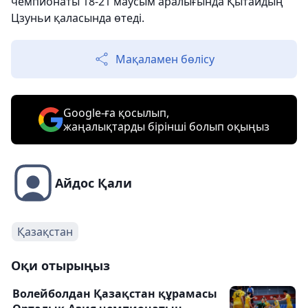
чемпионаты 18-21 маусым аралығында Қытайдың
Цзуньи қаласында өтеді.
Мақаламен бөлісу
Google-ға қосылып,
жаңалықтарды бірінші болып оқыңыз
Айдос Қали
Қазақстан
Оқи отырыңыз
Волейболдан Қазақстан құрамасы