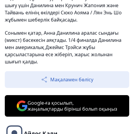
шығу үшін Данилина мен Крунич Жапония және
Тайвань елінің өкілдері Сюко Аояма / Лян Энь Шо
жұбымен шеберлік байқасады.
Сонымен қатар, Анна Данилина аралас сындағы
(микст) бәсекесін аяқтады. 1/4 финалда Данилина
мен америкалық Джеймс Трэйси жұбы
қарсыластарына есе жіберіп, жарыс жолынан
шығып қалды.
Мақаламен бөлісу
Google-ға қосылып,
жаңалықтарды бірінші болып оқыңыз
Айдос Қали