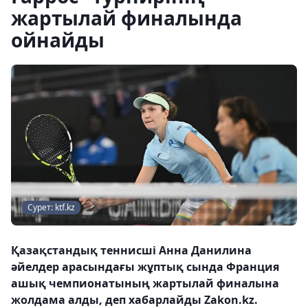
жартылай финалында
ойнайды
Сурет: ktf.kz
Қазақстандық теннисші Анна Данилина
әйелдер арасындағы жұптық сында Франция
ашық чемпионатының жартылай финалына
жолдама алды, деп хабарлайды Zakon.kz.