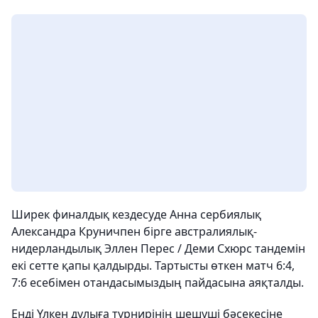
Ширек финалдық кездесуде Анна сербиялық
Александра Круничпен бірге австралиялық-
нидерландылық Эллен Перес / Деми Схюрс тандемін
екі сетте қапы қалдырды. Тартысты өткен матч 6:4,
7:6 есебімен отандасымыздың пайдасына аяқталды.
Енді Үлкен дулыға турнирінің шешуші бәсекесіне