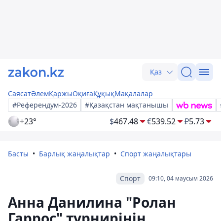
Қаз
Саясат
Әлем
Қаржы
Оқиға
Құқық
Мақалалар
#Референдум-2026
#Қазақстан мақтанышы
+23°
$
467.48
€
539.52
₽
5.73
Басты
Барлық жаңалықтар
Спорт жаңалықтары
Спорт
09:10, 04 маусым 2026
Анна Данилина "Ролан
Гаррос" турнирінің