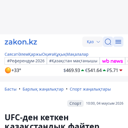
Қаз
Саясат
Әлем
Қаржы
Оқиға
Құқық
Мақалалар
#Референдум-2026
#Қазақстан мақтанышы
+33°
$
469.93
€
541.64
₽
5.71
Басты
Барлық жаңалықтар
Спорт жаңалықтары
Спорт
10:00, 04 маусым 2026
UFC-ден кеткен
қазақстандық файтер