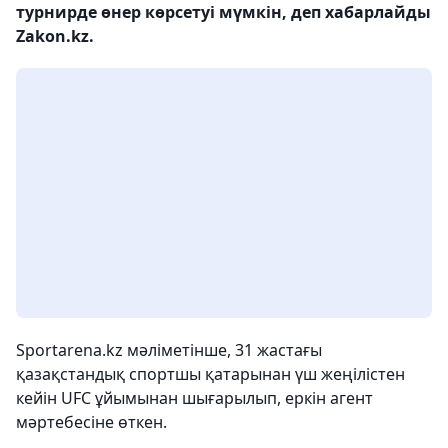
турнирде өнер көрсетуі мүмкін, деп хабарлайды
Zakon.kz.
Sportarena.kz мәліметінше, 31 жастағы
қазақстандық спортшы қатарынан үш жеңілістен
кейін UFC ұйымынан шығарылып, еркін агент
мәртебесіне өткен.