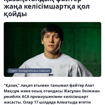
жаңа келісімшартқа қол
қойды
Сурет: Instagram/aza.maksum
"Қазақ" лақап атымен танымал файтер Азат
Мақсұм және оның отандасы Жасұлан Әкімжан
ресейлік ACA промоушенімен келісімшарт
жасасты. Олар 17 шілдеде Алматыда өтетін