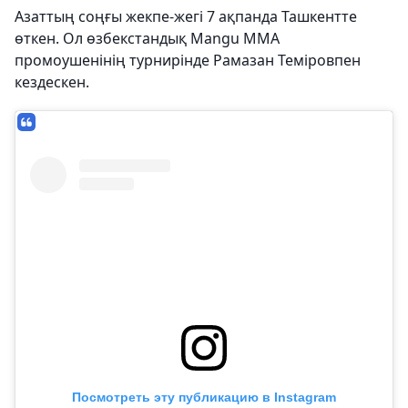
Азаттың соңғы жекпе-жегі 7 ақпанда Ташкентте
өткен. Ол өзбекстандық Mangu MMA
промоушенінің турнирінде Рамазан Теміровпен
кездескен.
Посмотреть эту публикацию в Instagram