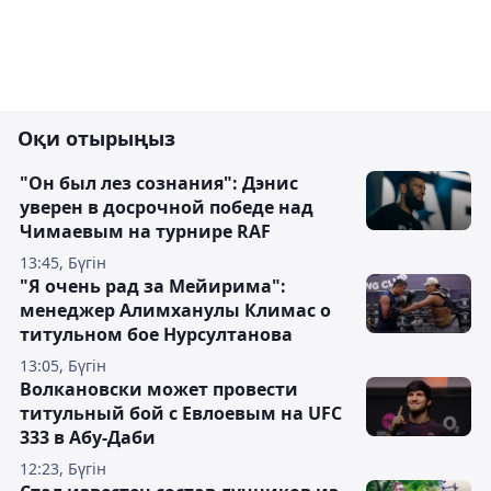
Оқи отырыңыз
"Он был лез сознания": Дэнис
уверен в досрочной победе над
Чимаевым на турнире RAF
13:45, Бүгін
"Я очень рад за Мейирима":
менеджер Алимханулы Климас о
титульном бое Нурсултанова
13:05, Бүгін
Волкановски может провести
титульный бой с Евлоевым на UFC
333 в Абу-Даби
12:23, Бүгін