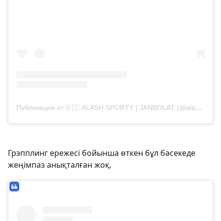
Публикация от 🇰🇿 ALASH SPORTY | JANBOLAT (@alashsporty)
Грэпплинг ережесі бойынша өткен бұл бәсекеде
жеңімпаз анықталған жоқ.