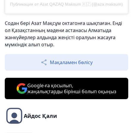
Публикация от Azat QAZAQ Maksum 🇰🇿 (@aza.maksum)
Содан бері Азат Мақсұм октагонға шықпаған. Енді
ол Қазақстанның мәдени астанасы Алматыда
жанкүйерлер алдында жеңісті оралуын жасауға
мүмкіндік алып отыр.
Мақаламен бөлісу
Google-ға қосылып,
жаңалықтарды бірінші болып оқыңыз
Айдос Қали