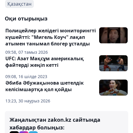
Қазақстан
Оқи отырыңыз
Полицейлер желідегі мониторингті
күшейтті: "Мигель Коуч" лақап
атымен танымал блогер ұсталды
09:58, 07 тамыз 2026
UFC: Азат Мақсұм америкалық
файтерді жеңіп кетті
09:08, 16 шілде 2023
Әбиба Әбужақынова шетелдік
келісімшартқа қол қойды
13:23, 30 наурыз 2026
Жаңалықтан zakon.kz сайтында
хабардар болыңыз: