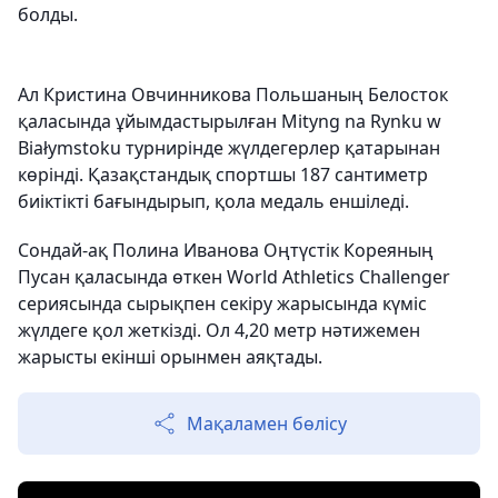
болды.
Ал Кристина Овчинникова Польшаның Белосток
қаласында ұйымдастырылған Mityng na Rynku w
Białymstoku турнирінде жүлдегерлер қатарынан
көрінді. Қазақстандық спортшы 187 сантиметр
биіктікті бағындырып, қола медаль еншіледі.
Сондай-ақ Полина Иванова Оңтүстік Кореяның
Пусан қаласында өткен World Athletics Challenger
сериясында сырықпен секіру жарысында күміс
жүлдеге қол жеткізді. Ол 4,20 метр нәтижемен
жарысты екінші орынмен аяқтады.
Мақаламен бөлісу