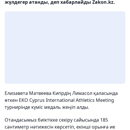
жүлдегер атанды, деп хабарлайды Zakon.kz.
Елизавета Матвеева Кипрдің Лимасол қаласында
өткен EKO Cyprus International Athletics Meeting
турнирінде күміс медаль жеңіп алды.
Отандасымыз биіктікке секіру сайысында 185
сантиметр нәтижесін көрсетіп, екінші орынға ие