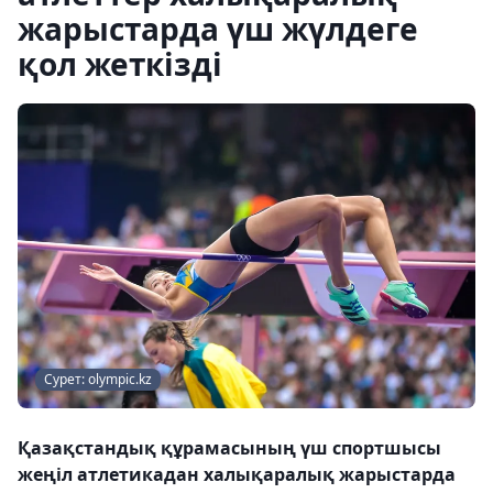
жарыстарда үш жүлдеге
қол жеткізді
Сурет: olympic.kz
Қазақстандық құрамасының үш спортшысы
жеңіл атлетикадан халықаралық жарыстарда