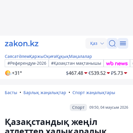
Қаз
Саясат
Әлем
Қаржы
Оқиға
Құқық
Мақалалар
#Референдум-2026
#Қазақстан мақтанышы
+31°
$
467.48
€
539.52
₽
5.73
Басты
Барлық жаңалықтар
Спорт жаңалықтары
Спорт
09:50, 04 маусым 2026
Қазақстандық жеңіл
атлеттер халықаралық