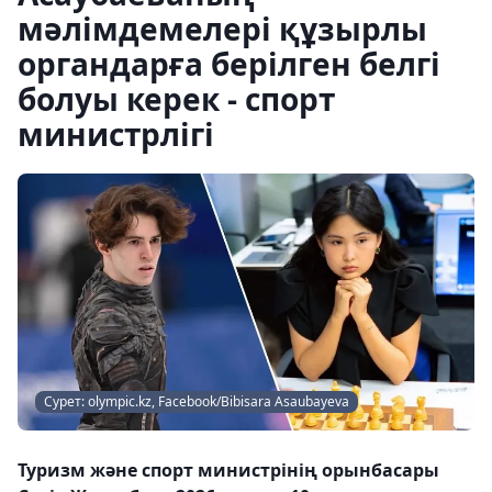
мәлімдемелері құзырлы
органдарға берілген белгі
болуы керек - спорт
министрлігі
Сурет: olympic.kz, Facebook/Bibisara Asaubayeva
Туризм және спорт министрінің орынбасары