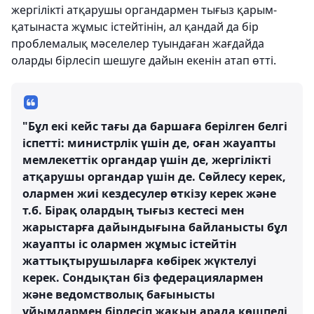
жергілікті атқарушы органдармен тығыз қарым-
қатынаста жұмыс істейтінін, ал қандай да бір
проблемалық мәселелер туындаған жағдайда
оларды бірлесіп шешуге дайын екенін атап өтті.
"Бұл екі кейс тағы да баршаға берілген белгі
іспетті: министрлік үшін де, оған жауапты
мемлекеттік органдар үшін де, жергілікті
атқарушы органдар үшін де. Сөйлесу керек,
олармен жиі кездесулер өткізу керек және
т.б. Бірақ олардың тығыз кестесі мен
жарыстарға дайындығына байланысты бұл
жауапты іс олармен жұмыс істейтін
жаттықтырушыларға көбірек жүктелуі
керек. Сондықтан біз федерациялармен
және ведомстволық бағынысты
ұйымдармен бірлесіп жақын арада көшпелі