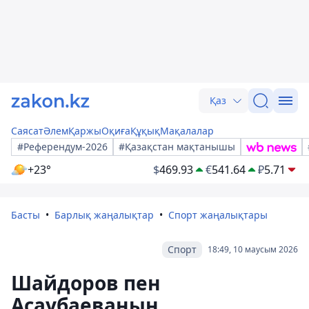
Қаз
Саясат
Әлем
Қаржы
Оқиға
Құқық
Мақалалар
#Референдум-2026
#Қазақстан мақтанышы
+23°
$
469.93
€
541.64
₽
5.71
Басты
Барлық жаңалықтар
Спорт жаңалықтары
Спорт
18:49, 10 маусым 2026
Шайдоров пен
Асаубаеваның