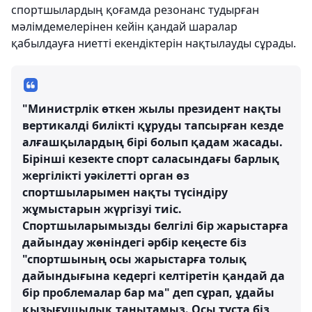
спортшылардың қоғамда резонанс тудырған
мәлімдемелерінен кейін қандай шаралар
қабылдауға ниетті екендіктерін нақтылауды сұрады.
"Министрлік өткен жылы президент нақты
вертикалді билікті құруды тапсырған кезде
алғашқылардың бірі болып қадам жасады.
Бірінші кезекте спорт саласындағы барлық
жергілікті уәкілетті орган өз
спортшыларымен нақты түсіндіру
жұмыстарын жүргізуі тиіс.
Спортшыларымызды белгілі бір жарыстарға
дайындау жөніндегі әрбір кеңесте біз
"спортшының осы жарыстарға толық
дайындығына кедергі келтіретін қандай да
бір проблемалар бар ма" деп сұрап, ұдайы
қызығушылық танытамыз. Осы тұста біз