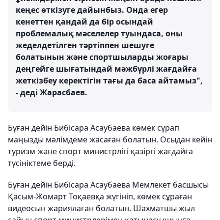
кеңес өткізуге дайынбыз. Онда егер
кенеттен қандай да бір осындай
проблемалық мәселелер туындаса, оны
жеделдетілген тәртіппен шешуге
болатынын және спортшыларды жоғары
деңгейге шығатындай мәжбүрлі жағдайға
жеткізбеу керектігін тағы да баса айтамыз",
- деді Жарасбаев.
Бұған дейін Бибісара Асаубаева көмек сұрап
маңызды мәлімдеме жасаған болатын. Осыдан кейін
туризм және спорт министрлігі қазіргі жағдайға
түсініктеме берді.
Бұған дейін Бибісара Асаубаева Мемлекет басшысы
Қасым-Жомарт Тоқаевқа жүгініп, көмек сұраған
видеосын жариялаған болатын. Шахматшы жыл