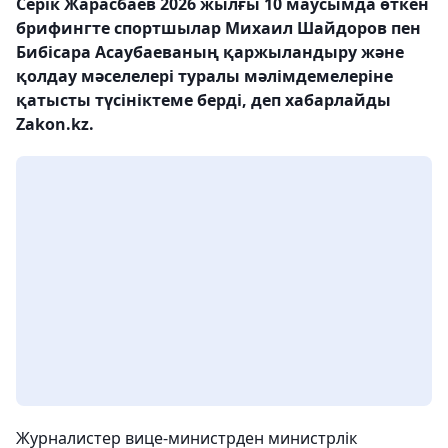
Серік Жарасбаев 2026 жылғы 10 маусымда өткен
брифингте спортшылар Михаил Шайдоров пен
Бибісара Асаубаеваның қаржыландыру және
қолдау мәселелері туралы мәлімдемелеріне
қатысты түсініктеме берді, деп хабарлайды
Zakon.kz.
Журналистер вице-министрден министрлік