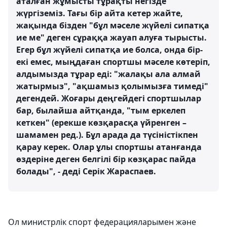
аталған жұмысты тұрақты негізде
жүргіземіз. Тағы бір айта кетер жайте,
жақында бізден "бұл мәселе жүйелі сипатқа
ие ме" деген сұраққа жауап алуға тырысты.
Егер бұл жүйелі сипатқа ие болса, онда бір-
екі емес, мыңдаған спортшы мәселе көтеріп,
алдымызда тұрар еді: "жалақы ала алмай
жатырмыз", "ақшамыз қолымызға тимеді"
дегендей. Жоғары деңгейдегі спортшылар
бар, былайша айтқанда, "тым еркелеп
кеткен" (ерекше көзқарасқа үйренген –
шамамен ред.). Бұл арада да түсіністікпен
қарау керек. Олар ұлы спортшы атанғанда
өздеріне деген белгілі бір көзқарас пайда
болады", - деді Серік Жараспаев.
Ол министрлік спорт федерацияларымен және