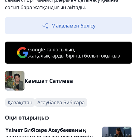
сайын спорт министрлерімен қатынасу қиынға
соғып бара жатқандығын айтады.
Мақаламен бөлісу
Google-ға қосылып,
жаңалықтарды бірінші болып оқыңыз
Камшат Сатиева
Қазақстан
Асаубаева Бибісара
Оқи отырыңыз
Үкімет Бибісара Асаубаеваның
азаматтығын ауыстыруы мүмкін