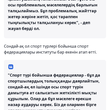
осы проблемалық мәселелердің барлығын
талқылаймыз. Бұл проблемалық жайттар
жетер жеріне жетіп, қос тараппен
тыңғылықты талқылануы керек", - деп
жауап берді ол.
Сондай-ақ ол спорт түрлері бойынша спорт
федерациялары институты бар екенін атап өтті.
"Спорт түрі бойынша федерациялар - бұл да
спортшылардың толыққанды даярлайтын,
сондай-ақ ел ішінде осы спорт түрін
дамытуға ат салысатын жеткілікті мықты
құрылым. Олар да бұл мәселеге ерекше
назар аударуы керек. Біз де олармен бірге