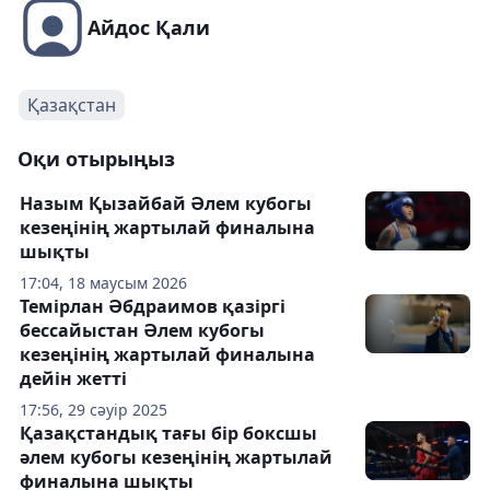
Айдос Қали
Қазақстан
Оқи отырыңыз
Назым Қызайбай Әлем кубогы
кезеңінің жартылай финалына
шықты
17:04, 18 маусым 2026
Темірлан Әбдраимов қазіргі
бессайыстан Әлем кубогы
кезеңінің жартылай финалына
дейін жетті
17:56, 29 сәуір 2025
Қазақстандық тағы бір боксшы
әлем кубогы кезеңінің жартылай
финалына шықты