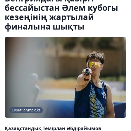
бессайыстан Әлем кубогы
кезеңінің жартылай
финалына шықты
Сурет: olympic.kz
Қазақстандық Темірлан Әбдірайымов