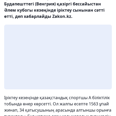
Будапешттегі (Венгрия) қазіргі бессайыстан
Әлем кубогы кезеңінде іріктеу сынынан сәтті
өтті, деп хабарлайды Zakon.kz.
Іріктеу кезеңінде қазақстандық спортшы А біліктілік
тобында өнер көрсетті. Ол жалпы есепте 1563 ұпай
жинап, 34 қатысушының арасында алтыншы орынға