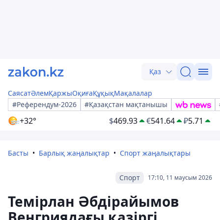
Қаз
Саясат
Әлем
Қаржы
Оқиға
Құқық
Мақалалар
#Референдум-2026
#Қазақстан мақтанышы
+32°
$
469.93
€
541.64
₽
5.71
Басты
Барлық жаңалықтар
Спорт жаңалықтары
Спорт
17:10, 11 маусым 2026
Темірлан Әбдірайымов
Венгриядағы қазіргі