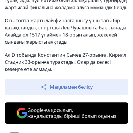
тұрақтады. Бұл нәтиже оған халықаралық турнирдің
жартылай финалына жолдама алуға мүмкіндік берді.
Осы топта жартылай финалға шығу үшін тағы бір
қазақстандық спортшы Лев Чувашов та бақ сынады.
Алайда ол 1517 ұпаймен 18-орын алып, жекелей
сындағы жарысты аяқтады.
Ал D тобында Константин Сычев 27-орынға, Кирилл
Стадник 33-орынға тұрақтады. Олар да келесі
кезеңге өте алмады.
Мақаламен бөлісу
Google-ға қосылып,
жаңалықтарды бірінші болып оқыңыз