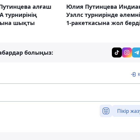
Путинцева алғаш
Юлия Путинцева Индиа
A турнирінің
Уэллс турнирінде әлемн
ына шықты
1-ракеткасына жол берд
абардар болыңыз:
Пікір жаз