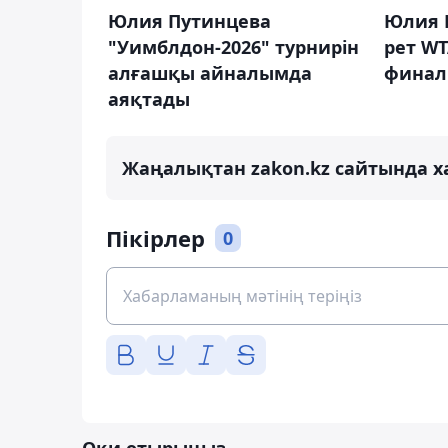
Юлия Путинцева
Юлия 
"Уимблдон-2026" турнирін
рет WT
алғашқы айналымда
финал
аяқтады
Жаңалықтан zakon.kz сайтында х
Пікірлер
0
Оқи отырыңыз