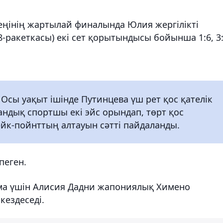
езеңінің жартылай финалында Юлия жергілікті
8-ракеткасы) екі сет қорытындысы бойынша 1:6, 3
 Осы уақыт ішінде Путинцева үш рет қос қателік
тандық спортшы екі эйс орындап, төрт қос
ейк-пойнттың алтауын сәтті пайдаланды.
пеген.
дама үшін Алисия Дадни жапониялық Химено
кездеседі.