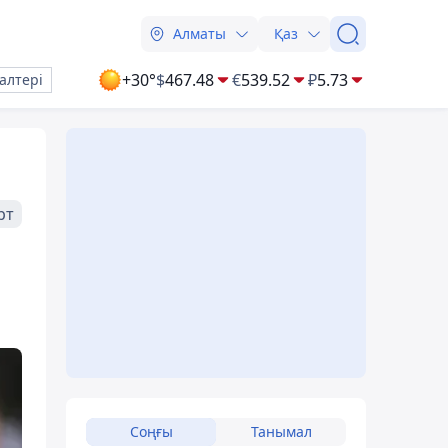
Алматы
Қаз
+30°
$
467.48
€
539.52
₽
5.73
алтері
рт
Соңғы
Танымал