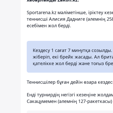
Sportarena.kz мәліметінше, іріктеу к
теннисші Алисия Дадниге (әлемнің 25
есебімен жол берді.
Кездесу 1 сағат 7 минутқа созылды.
жіберіп, екі брейк жасады. Ал бри
қателікке жол берді және тоғыз бр
Теннисшілер бұған дейін өзара кездес
Енді турнирдің негізгі кезеңіне жол
Сакацумемен (әлемнің 127-ракеткасы) 