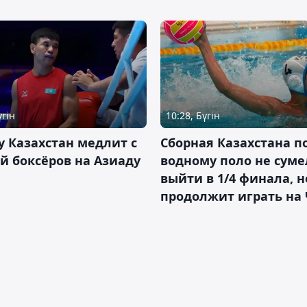
үгін
10:28, Бүгін
 Казахстан медлит с
Сборная Казахстана п
й боксёров на Азиаду
водному поло не суме
выйти в 1/4 финала, н
продолжит играть на