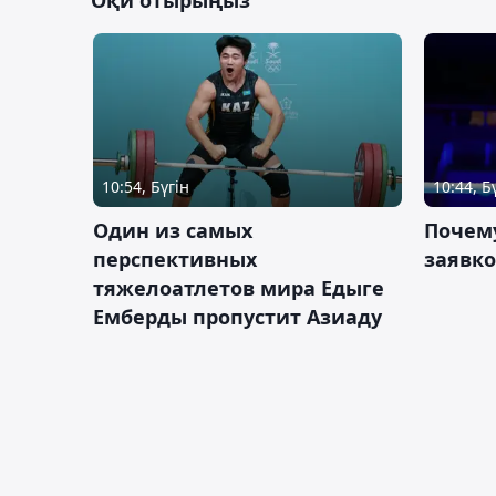
10:54, Бүгін
10:44, Б
Один из самых
Почему
перспективных
заявко
тяжелоатлетов мира Едыге
Емберды пропустит Азиаду