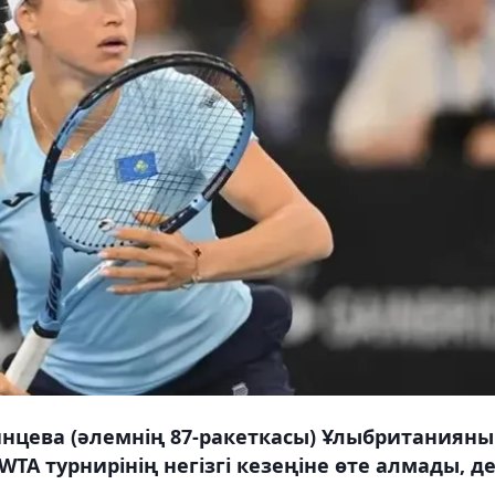
нцева (әлемнің 87-ракеткасы) Ұлыбританиян
TA турнирінің негізгі кезеңіне өте алмады, д