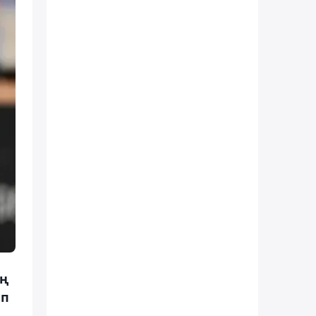
ың
еп