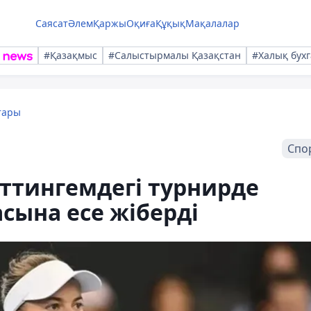
Саясат
Әлем
Қаржы
Оқиға
Құқық
Мақалалар
#Қазақмыс
#Салыстырмалы Қазақстан
#Халық бухг
тары
Спо
ттингемдегі турнирде
сына есе жіберді