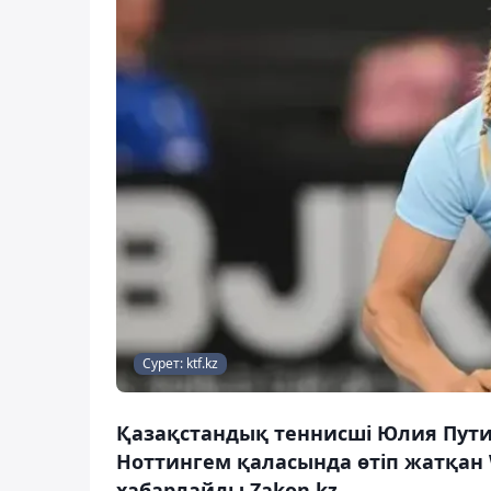
Сурет: ktf.kz
Қазақстандық теннисші Юлия Пути
Ноттингем қаласында өтіп жатқан W
хабарлайды Zakon.kz.