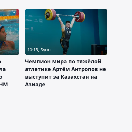
10:15, Бүгін
о
Чемпион мира по тяжёлой
ла
атлетике Артём Антропов не
о
выступит за Казахстан на
 ЧМ
Азиаде