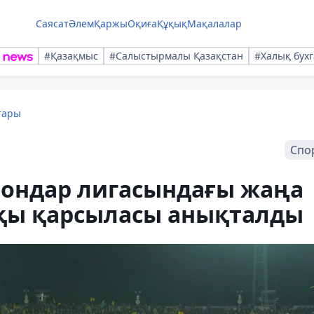
Саясат
Әлем
Қаржы
Оқиға
Құқық
Мақалалар
#Қазақмыс
#Салыстырмалы Қазақстан
#Халық бухг
тары
Спо
ондар лигасындағы жаңа
қы қарсыласы анықталды