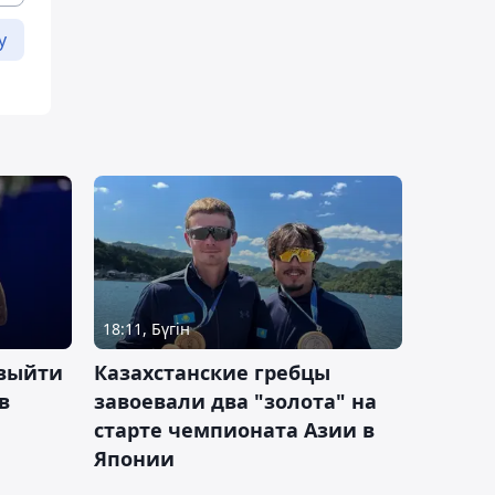
у
18:11, Бүгін
 выйти
Казахстанские гребцы
в
завоевали два "золота" на
старте чемпионата Азии в
Японии