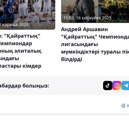
15:03, 16 қыркүйек 2025
02 қараша 2023
Андрей Аршавин
л: "Қайраттың"
"Қайраттың" Чемпионд
Чемпиондар
лигасындағы
ының элиталық
мүмкіндіктері туралы пі
ындағы
білдірді
ластары кімдер
абардар болыңыз: