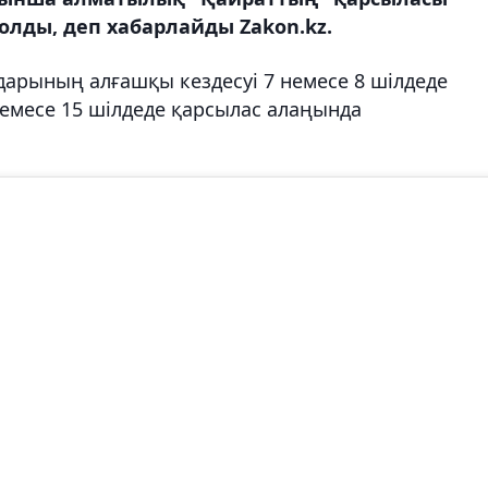
олды, деп хабарлайды Zakon.kz.
арының алғашқы кездесуі 7 немесе 8 шілдеде
немесе 15 шілдеде қарсылас алаңында