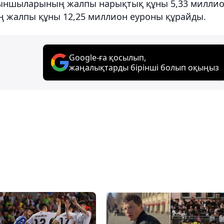
ойыншыларының жалпы нарықтық құны 5,33 милли
ың жалпы құны 12,25 миллион еуроны құрайды.
Google-ға қосылып,
жаңалықтарды бірінші болып оқыңыз