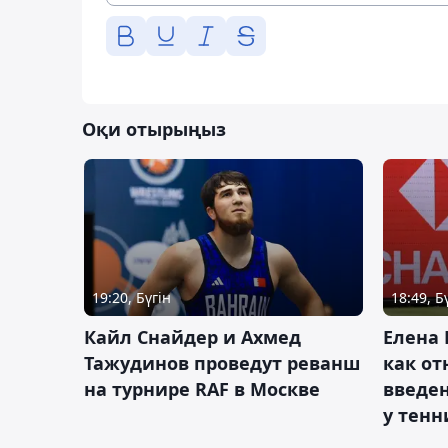
Оқи отырыңыз
19:20, Бүгін
18:49, Б
Кайл Снайдер и Ахмед
Елена 
Тажудинов проведут реванш
как от
на турнире RAF в Москве
введен
у тенн