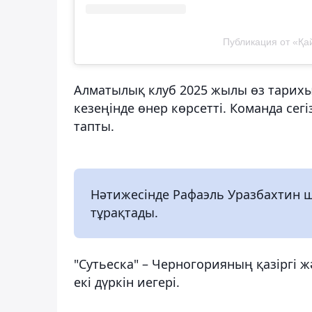
Публикация от «Қайр
Алматылық клуб 2025 жылы өз тарихы
кезеңінде өнер көрсетті. Команда сегіз
тапты.
Нәтижесінде Рафаэль Уразбахтин шә
тұрақтады.
"Сутьеска" – Черногорияның қазіргі 
екі дүркін иегері.