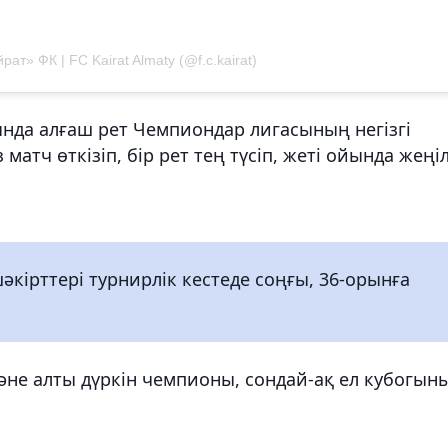
ат» ФК | FC Kairat Almaty (@f.c.kairat)
нда алғаш рет Чемпиондар лигасының негізгі
 матч өткізіп, бір рет тең түсіп, жеті ойында жеңіл
кірттері турнирлік кестеде соңғы, 36-орынға
және алты дүркін чемпионы, сондай-ақ ел кубогын