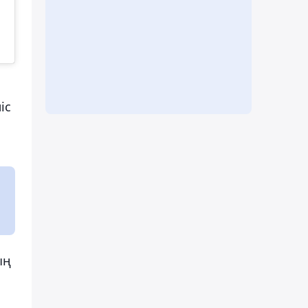
іс
ың