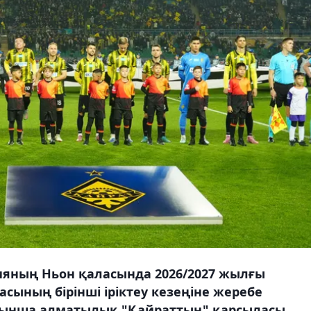
яның Ньон қаласында 2026/2027 жылғы
ының бірінші іріктеу кезеңіне жеребе
йынша алматылық "Қайраттың" қарсыласы