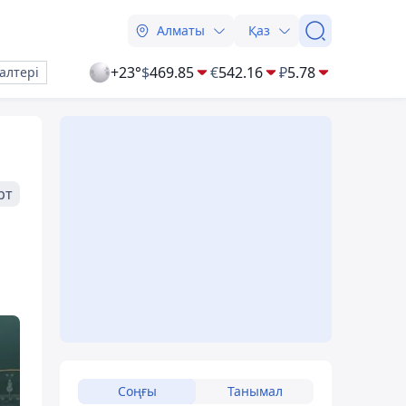
Алматы
Қаз
+23°
$
469.85
€
542.16
₽
5.78
алтері
рт
Соңғы
Танымал