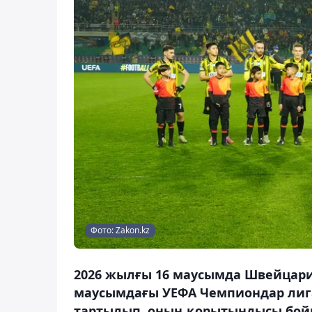
Фото: Zakon.kz
2026 жылғы 16 маусымда Швейцари
маусымдағы УЕФА Чемпиондар лигас
тартылып, оның қорытындысы бо