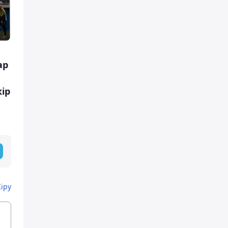
ар
кір
Кіру