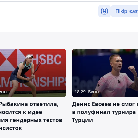
Пікір жаз
үгін
18:29, Бүгін
Рыбакина ответила,
Денис Евсеев не смог
носится к идее
в полуфинал турнира 
ия гендерных тестов
Турции
исисток