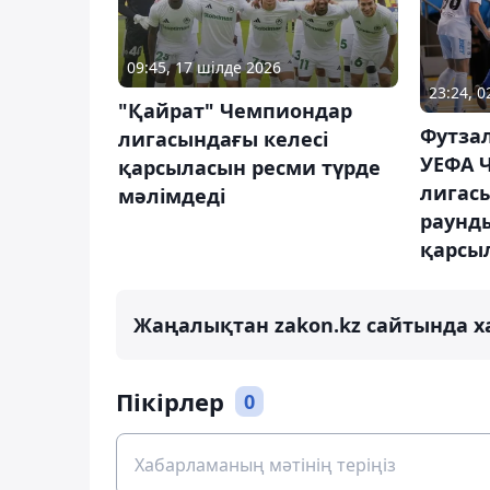
09:45, 17 шілде 2026
23:24, 
"Қайрат" Чемпиондар
Футза
лигасындағы келесі
УЕФА 
қарсыласын ресми түрде
лигас
мәлімдеді
раунд
қарсы
Жаңалықтан zakon.kz сайтында х
Пікірлер
0