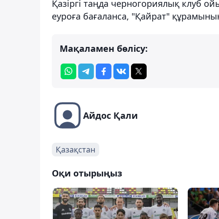
Қазіргі таңда черногориялық клуб 
еуроға бағаланса, "Қайрат" құрамын
Мақаламен бөлісу:
Айдос Қали
Қазақстан
Оқи отырыңыз