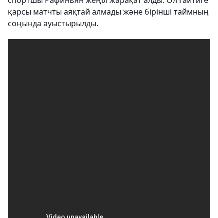
спортшы Рафиньян жеңіл жарақат алды. Ол Гаитиге
қарсы матчты аяқтай алмады және бірінші таймның
соңында ауыстырылды.