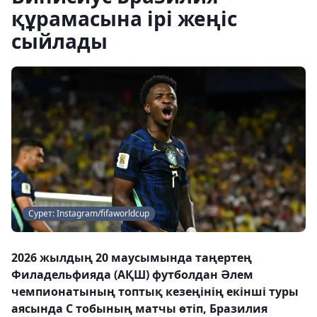
құрамасына ірі жеңіс
сыйлады
Сурет: Instagram/fifaworldcup
2026 жылдың 20 маусымында таңертең
Филадельфияда (АҚШ) футболдан Әлем
чемпионатының топтық кезеңінің екінші туры
аясында С тобының матчы өтіп, Бразилия