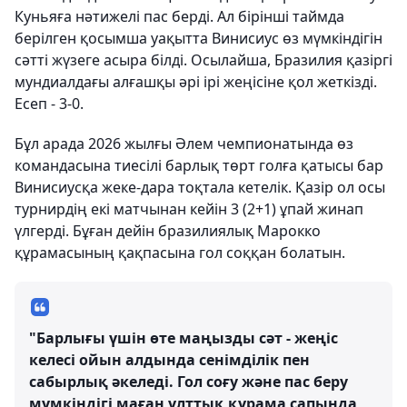
Куньяға нәтижелі пас берді. Ал бірінші таймда
берілген қосымша уақытта Винисиус өз мүмкіндігін
сәтті жүзеге асыра білді. Осылайша, Бразилия қазіргі
мундиалдағы алғашқы әрі ірі жеңісіне қол жеткізді.
Есеп - 3-0.
Бұл арада 2026 жылғы Әлем чемпионатында өз
командасына тиесілі барлық төрт голға қатысы бар
Винисиусқа жеке-дара тоқтала кетелік. Қазір ол осы
турнирдің екі матчынан кейін 3 (2+1) ұпай жинап
үлгерді. Бұған дейін бразилиялық Марокко
құрамасының қақпасына гол соққан болатын.
"Барлығы үшін өте маңызды сәт - жеңіс
келесі ойын алдында сенімділік пен
сабырлық әкеледі. Гол соғу және пас беру
мүмкіндігі маған ұлттық құрама сапында