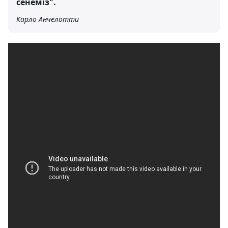
сенеміз".
Карло Анчелотти