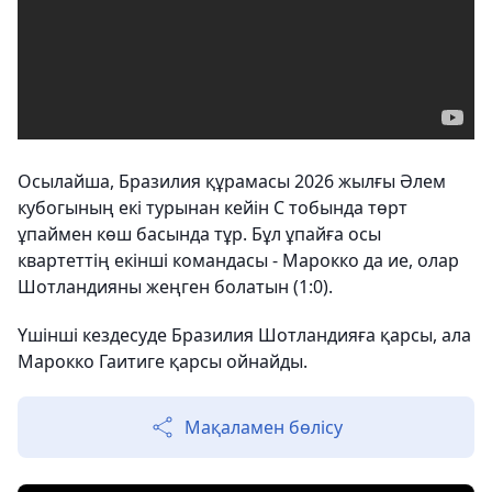
Осылайша, Бразилия құрамасы 2026 жылғы Әлем
кубогының екі турынан кейін С тобында төрт
ұпаймен көш басында тұр. Бұл ұпайға осы
квартеттің екінші командасы - Марокко да ие, олар
Шотландияны жеңген болатын (1:0).
Үшінші кездесуде Бразилия Шотландияға қарсы, ала
Марокко Гаитиге қарсы ойнайды.
Мақаламен бөлісу