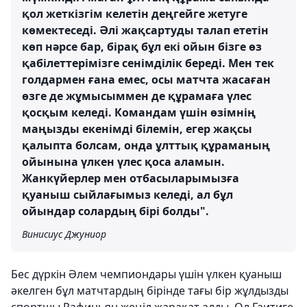
қол жеткізгім келетін деңгейге жетуге
көмектеседі. Әлі жақсартуды талап ететін
көп нәрсе бар, бірақ бұл екі ойын бізге өз
қабілеттерімізге сенімділік береді. Мен тек
голдармен ғана емес, осы матчта жасаған
өзге де жұмысыммен де құрамаға үлес
қосқым келеді. Командам үшін өзімнің
маңызды екенімді білемін, егер жақсы
қалыпта болсам, онда ұлттық құраманың
ойынына үлкен үлес қоса аламын.
Жанкүйерлер мен отбасыларымызға
қуаныш сыйлағымыз келеді, ал бұл
ойындар солардың бірі болды".
Винисиус Джуниор
Бес дүркін Әлем чемпиондары үшін үлкен қуаныш
әкелген бұл матчтардың бірінде тағы бір жұлдызды