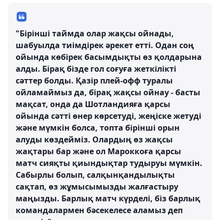
"Бірінші таймда олар жақсы ойнады,
шабуылда тиімдірек әрекет етті. Одан соң
ойында көбірек басымдықты өз қолдарына
алды. Бірақ бізде гол соғуға жеткілікті
сәттер болды. Қазір плей-офф туралы
ойламаймыз да, бірақ жақсы ойнау - басты
мақсат, онда да Шотландияға қарсы
ойында сәтті өнер көрсетуді, жеңіске жетуді
және мүмкін болса, топта бірінші орын
алуды көздейміз. Олардың өз жақсы
жақтары бар және ол Мароккоға қарсы
матч сияқты қиындықтар тудыруы мүмкін.
Сабырлы болып, салқынқандылықты
сақтап, өз жұмысымызды жалғастыру
маңызды. Барлық матч күрделі, біз барлық
командалармен бәсекелесе аламыз деп