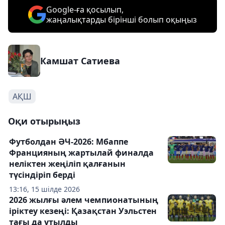
Google-ға қосылып,
жаңалықтарды бірінші болып оқыңыз
Камшат Сатиева
АҚШ
Оқи отырыңыз
Футболдан ӘЧ-2026: Мбаппе
Францияның жартылай финалда
неліктен жеңіліп қалғанын
түсіндіріп берді
13:16, 15 шілде 2026
2026 жылғы әлем чемпионатының
іріктеу кезеңі: Қазақстан Уэльстен
тағы да ұтылды