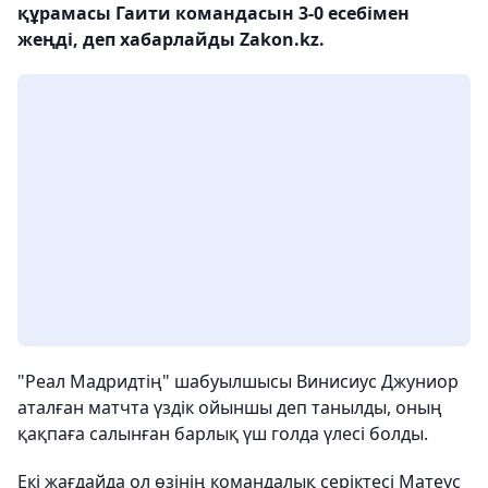
құрамасы Гаити командасын 3-0 есебімен
жеңді, деп хабарлайды Zakon.kz.
"Реал Мадридтің" шабуылшысы Винисиус Джуниор
аталған матчта үздік ойыншы деп танылды, оның
қақпаға салынған барлық үш голда үлесі болды.
Екі жағдайда ол өзінің командалық серіктесі Матеус