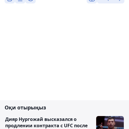
Оқи отырыңыз
Дияр Нургожай высказался о
продлении контракта с UFC после