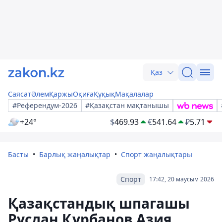
Қаз
Саясат
Әлем
Қаржы
Оқиға
Құқық
Мақалалар
#Референдум-2026
#Қазақстан мақтанышы
+24°
$
469.93
€
541.64
₽
5.71
Басты
Барлық жаңалықтар
Спорт жаңалықтары
Спорт
17:42, 20 маусым 2026
Қазақстандық шпагашы
Руслан Құрбанов Азия