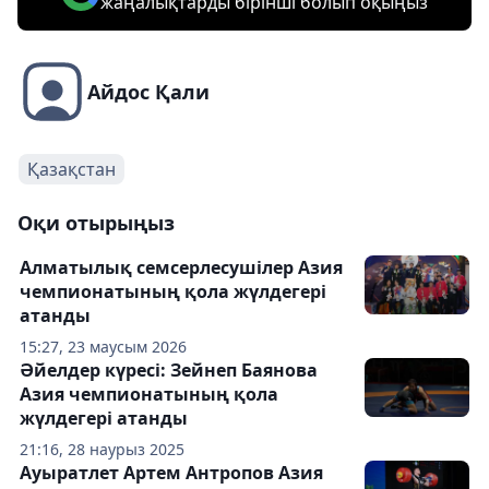
жаңалықтарды бірінші болып оқыңыз
Айдос Қали
Қазақстан
Оқи отырыңыз
Алматылық семсерлесушілер Азия
чемпионатының қола жүлдегері
атанды
15:27, 23 маусым 2026
Әйелдер күресі: Зейнеп Баянова
Азия чемпионатының қола
жүлдегері атанды
21:16, 28 наурыз 2025
Ауыратлет Артем Антропов Азия