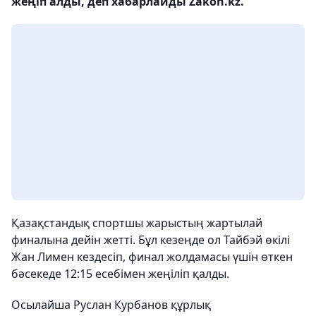
жеңіп алды, деп хабарлайды Zakon.kz.
Қазақстандық спортшы жарыстың жартылай
финалына дейін жетті. Бұл кезеңде ол Тайбэй өкілі
Жан Лимен кездесіп, финал жолдамасы үшін өткен
бәсекеде 12:15 есебімен жеңіліп қалды.
Осылайша Руслан Курбанов құрлық