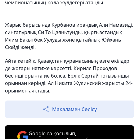
чемпионатының қола жүлдегері атанды.
Жарыс барысында Курбанов ирандық Али Намазиді,
сингапурлық Си То Цзяньтунды, қырғызстандық
Илим Бакытбек Уулуды және қытайлық Юйхань
Сюйді жеңді.
Айта кетейік, Қазақстан құрамасының өзге өкілдері
де жоғары нәтиже көрсетті. Кирилл Проходов
бесінші орынға ие болса, Ерлік Сертай тоғызыншы
орыннан көрінді. Ал Никита Жулинский жарысты 24-
орынмен аяқтады.
Мақаламен бөлісу
Google-ға қосылып,