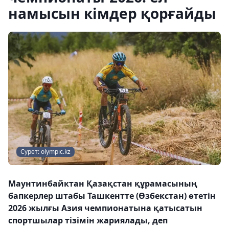
намысын кімдер қорғайды
Сурет: olympic.kz
Маунтинбайктан Қазақстан құрамасының
бапкерлер штабы Ташкентте (Өзбекстан) өтетін
2026 жылғы Азия чемпионатына қатысатын
спортшылар тізімін жариялады, деп