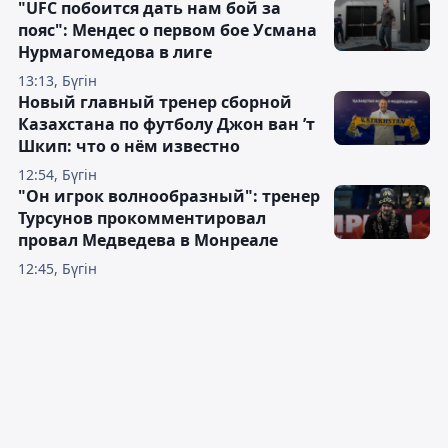
"UFC побоится дать нам бой за
пояс": Мендес о первом бое Усмана
Нурмагомедова в лиге
13:13, Бүгін
Новый главный тренер сборной
Казахстана по футболу Джон ван ’т
Шкип: что о нём известно
12:54, Бүгін
"Он игрок волнообразный": тренер
Турсунов прокомментировал
провал Медведева в Монреале
12:45, Бүгін