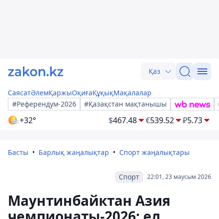
Қаз
Саясат
Әлем
Қаржы
Оқиға
Құқық
Мақалалар
#Референдум-2026
#Қазақстан мақтанышы
+32°
$
467.48
€
539.52
₽
5.73
Басты
Барлық жаңалықтар
Спорт жаңалықтары
Спорт
22:01, 23 маусым 2026
Маунтинбайктан Азия
чемпионаты-2026: ел