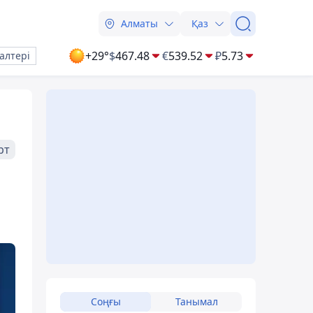
Алматы
Қаз
+29°
$
467.48
€
539.52
₽
5.73
алтері
рт
Соңғы
Танымал