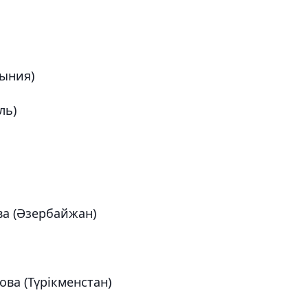
мыния)
ль)
а (Әзербайжан)
ва (Түрікменстан)