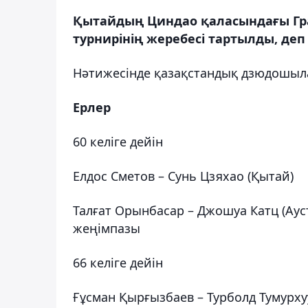
Қытайдың Циндао қаласындағы Гр
турнирінің жеребесі тартылды, деп
Нәтижесінде қазақстандық дзюдошыла
Ерлер
60 келіге дейін
Елдос Сметов – Сунь Цзяхао (Қытай)
Талғат Орынбасар – Джошуа Катц (Ау
жеңімпазы
66 келіге дейін
Ғұсман Қырғызбаев – Турболд Тумурху