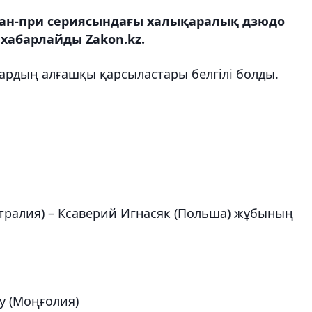
ан-при сериясындағы халықаралық дзюдо
 хабарлайды Zakon.kz.
рдың алғашқы қарсыластары белгілі болды.
стралия) – Ксаверий Игнасяк (Польша) жұбының
у (Моңғолия)