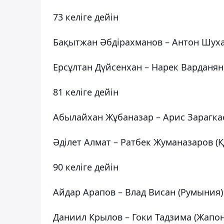
73 келіге дейін
Бақытжан Әбдірахманов – Антон Шуха
Ерсұлтан Дүйсенхан – Нарек Варданян
81 келіге дейін
Абылайхан Жұбаназар – Арис Зарагкас
Әділет Алмат – Ратбек Жуманазаров (
90 келіге дейін
Айдар Арапов – Влад Висан (Румыния)
Даниил Крылов – Гоки Тадзима (Жапо