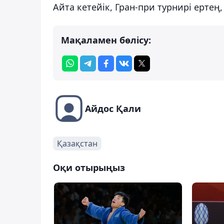
Айта кетейік, Гран-при турнирі ертең
Мақаламен бөлісу:
Айдос Қали
Қазақстан
Оқи отырыңыз