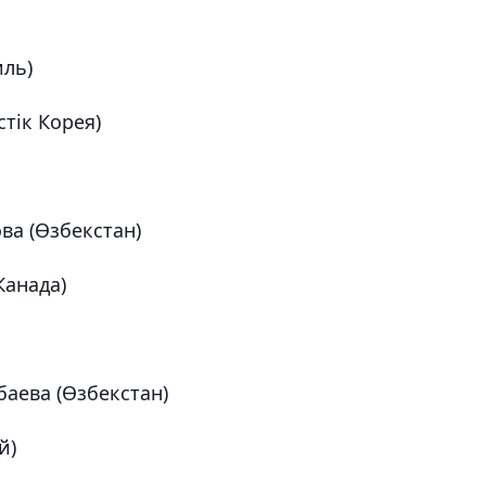
иль)
тік Корея)
ва (Өзбекстан)
Канада)
аева (Өзбекстан)
й)