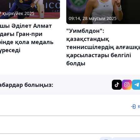
27 қыркүйек 2025
09:14, 28 маусым 2025
шы Әділет Алмат
"Уимблдон":
дағы Гран-при
қазақстандық
рінде қола медаль
теннисшілердің алғашқ
үреседі
қарсыластары белгілі
болды
абардар болыңыз: