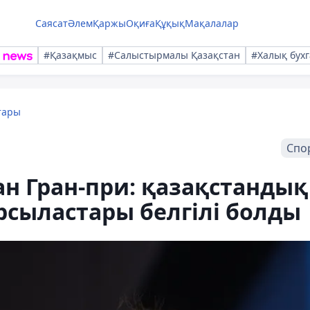
Саясат
Әлем
Қаржы
Оқиға
Құқық
Мақалалар
#Қазақмыс
#Салыстырмалы Қазақстан
#Халық бухг
тары
Спо
н Гран-при: қазақстандық
сыластары белгілі болды