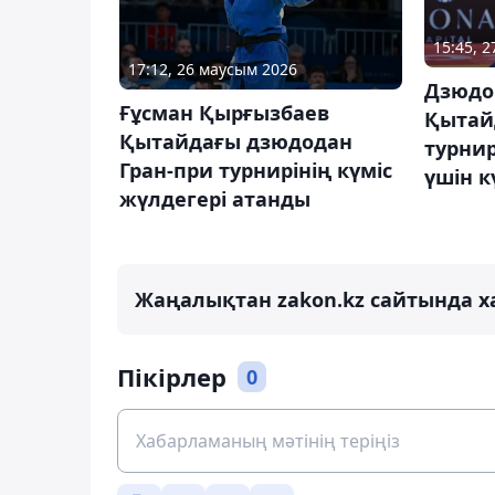
15:45, 
17:12, 26 маусым 2026
Дзюдо
Ғұсман Қырғызбаев
Қытай
Қытайдағы дзюдодан
турни
Гран-при турнирінің күміс
үшін к
жүлдегері атанды
Жаңалықтан zakon.kz сайтында х
Пікірлер
0