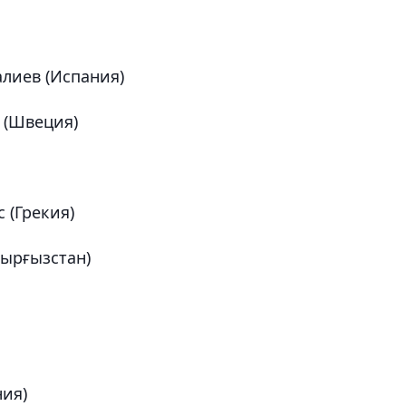
лиев (Испания)
 (Швеция)
 (Грекия)
Қырғызстан)
ния)