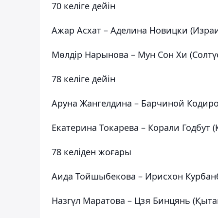
70 келіге дейін
Ажар Асхат – Аделина Новицки (Изра
Мөлдір Нарынова – Мун Сон Хи (Солтүс
78 келіге дейін
Аруна Жангелдина – Барчиной Кодиро
Екатерина Токарева – Корали Годбут (
78 келіден жоғары
Аида Тойшыбекова – Ирисхон Курбанб
Назгүл Маратова – Цзя Бинцянь (Қыта