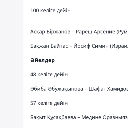
100 келіге дейін
Асқар Біржанов – Рареш Арсение (Ру
Бақжан Байтас – Йосиф Симин (Израи
Әйелдер
48 келіге дейін
Әбиба Әбужақынова – Шафаг Хамидов
57 келіге дейін
Бақыт Құсақбаева – Медине Оразныязо