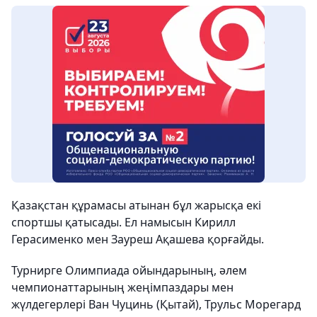
Қазақстан құрамасы атынан бұл жарысқа екі
спортшы қатысады. Ел намысын Кирилл
Герасименко мен Зауреш Ақашева қорғайды.
Турнирге Олимпиада ойындарының, әлем
чемпионаттарының жеңімпаздары мен
жүлдегерлері Ван Чуцинь (Қытай), Трульс Морегард