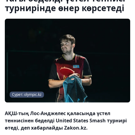
турнирінде өнер көрсетеді
Сурет: olympic.kz
АҚШ-тың Лос-Анджелес қаласында үстел
теннисінен беделді United States Smash турнирі
өтеді, деп хабарлайды Zakon.kz.