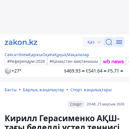
Қаз
Саясат
Әлем
Қаржы
Оқиға
Құқық
Мақалалар
#Референдум-2026
#Қазақстан мақтанышы
+27°
$
469.93
€
541.64
₽
5.71
Басты
Барлық жаңалықтар
Спорт жаңалықтары
Спорт
20:48, 25 маусым 2026
Кирилл Герасименко АҚШ-
тағы беделді үстел теннисі