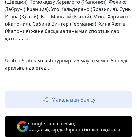
(Швеция), Томокадзу Харимото (Жапония), Феликс
Лебрун (Франция), Уго Кальдерано (Бразилия), Сунь
Инша (Қытай), Ван Маньюй (Қытай), Мива Харимото
(Жапония), Сабина Винтер (Германия), Хина Хаята
(Жапония) және басқа да танымал спортшылар
қатысады.
United States Smash турнирі 26 маусым мен 5 шілде
аралығында өтеді.
Мақаламен бөлісу
Google-ға қосылып,
жаңалықтарды бірінші болып оқыңыз