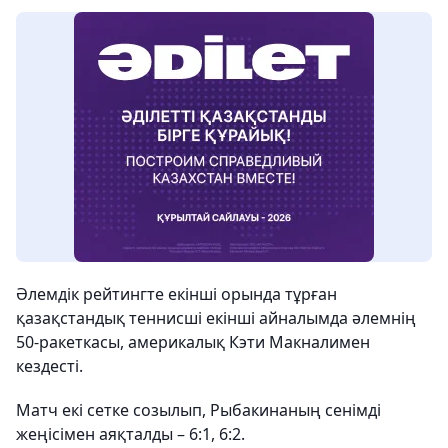
Әлемдік рейтингте екінші орында тұрған
қазақстандық теннисші екінші айналымда әлемнің
50-ракеткасы, америкалық Кэти Макналимен
кездесті.
Матч екі сетке созылып, Рыбакинаның сенімді
жеңісімен аяқталды – 6:1, 6:2.