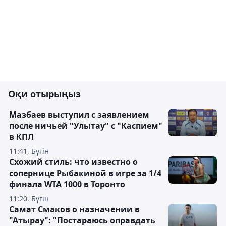
Оқи отырыңыз
Мазбаев выступил с заявлением
после ничьей "Улытау" с "Каспием"
в КПЛ
11:41, Бүгін
Схожий стиль: что известно о
сопернице Рыбакиной в игре за 1/4
финала WTA 1000 в Торонто
11:20, Бүгін
Самат Смаков о назначении в
"Атырау": "Постараюсь оправдать