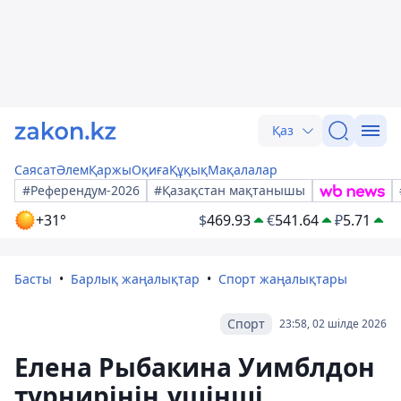
Қаз
Саясат
Әлем
Қаржы
Оқиға
Құқық
Мақалалар
#Референдум-2026
#Қазақстан мақтанышы
+31°
$
469.93
€
541.64
₽
5.71
Басты
Барлық жаңалықтар
Спорт жаңалықтары
Спорт
23:58, 02 шілде 2026
Елена Рыбакина Уимблдон
турнирінің үшінші