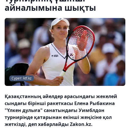
айналымына шықты
Сурет: ktf.kz
Қазақстанның әйелдер арасындағы жекелей
сындағы бірінші ракеткасы Елена Рыбакина
"Үлкен дулыға" санатындағы Уимблдон
турнирінде қатарынан екінші жеңісіне қол
жеткізді, деп хабарлайды Zakon.kz.