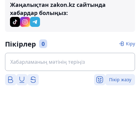
Жаңалықтан zakon.kz сайтында
хабардар болыңыз:
Пікірлер
0
Кіру
Пікір жазу