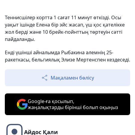
Теннисшілер кортта 1 сағат 11 минут өткізді. Осы
уақыт ішінде Елена бір эйс жасап, үш қос қателікке
жол берді және 10 брейк-пойнттың төртеуін сәтті
пайдаланды.
Енді үшінші айналымда Рыбакина әлемнің 25-
ракеткасы, бельгиялық Элизе Мертенспен кездеседі.
Мақаламен бөлісу
Google-ға қосылып,
жаңалықтарды бірінші болып оқыңыз
Айдос Қали