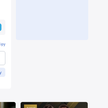
Кіру
у