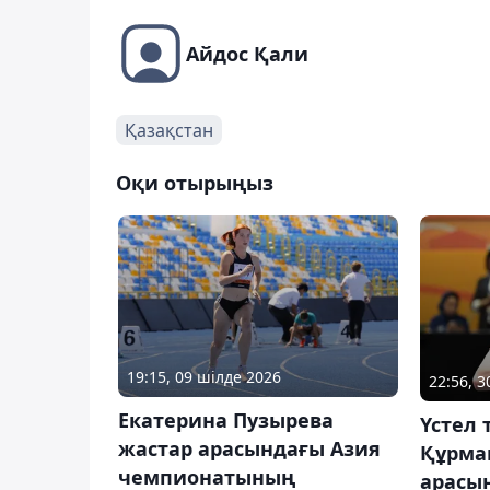
Айдос Қали
Қазақстан
Оқи отырыңыз
19:15, 09 шілде 2026
22:56, 
Екатерина Пузырева
Үстел 
жастар арасындағы Азия
Құрма
чемпионатының
арасы