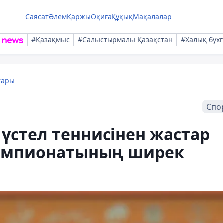
Саясат
Әлем
Қаржы
Оқиға
Құқық
Мақалалар
#Қазақмыс
#Салыстырмалы Қазақстан
#Халық бухг
тары
Спо
үстел теннисінен жастар
чемпионатының ширек