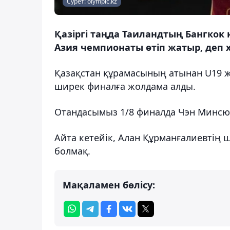
Сурет: olympic.kz
Қазіргі таңда Таиландтың Бангкок
Азия чемпионаты өтіп жатыр, деп 
Қазақстан құрамасының атынан U19 ж
ширек финалға жолдама алды.
Отандасымыз 1/8 финалда Чэн Минсюйд
Айта кетейік, Алан Құрманғалиевтің
болмақ.
Мақаламен бөлісу: