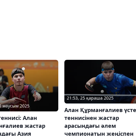
21:53, 25 қараша 2025
30 маусым 2025
Алан Құрманғалиев үст
теннисінен жастар
теннисі: Алан
арасындағы әлем
нғалиев жастар
чемпионатын жеңіспен
ндағы Азия