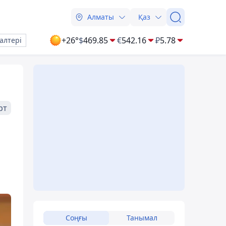
Алматы
Қаз
+26°
$
469.85
€
542.16
₽
5.78
алтері
рт
Соңғы
Танымал