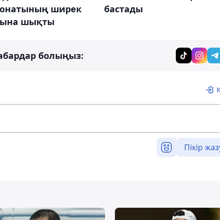
бастады
онатының ширек
ына шықты
абардар болыңыз:
Пікір жаз