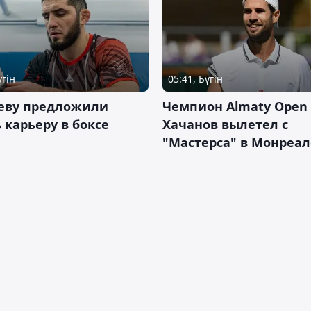
үгін
05:41, Бүгін
еву предложили
Чемпион Almaty Open 
 карьеру в боксе
Хачанов вылетел с
"Мастерса" в Монреал