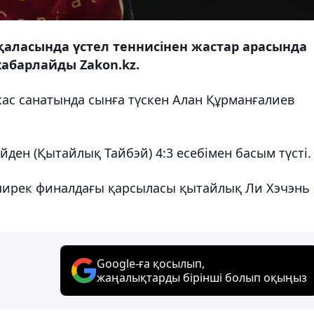
 қаласында үстел теннисінен жастар арасында
хабарлайды Zakon.kz.
ас санатында сынға түскен Алан Құрманғалиев
ен (Қытайлық Тайбэй) 4:3 есебімен басым түсті.
 ширек финалдағы қарсыласы қытайлық Ли Хэчэнь
Google-ға қосылып,
жаңалықтарды бірінші болып оқыңыз