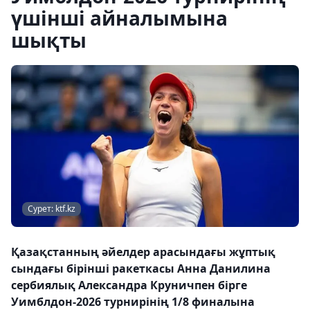
үшінші айналымына
шықты
Сурет: ktf.kz
Қазақстанның әйелдер арасындағы жұптық
сындағы бірінші ракеткасы Анна Данилина
сербиялық Александра Круничпен бірге
Уимблдон-2026 турнирінің 1/8 финалына