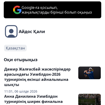
Google-ға қосылып,
жаңалықтарды бірінші болып оқыңыз
Айдос Қали
Қазақстан
Оқи отырыңыз
Дамир Жалғасбай жасөспірімдер
арасындағы Уимблдон-2026
турнирінің екінші айналымына
шықты
11:01, 06 шілде 2026
Анна Данилина Уимблдон
турнирінің ширек финалына