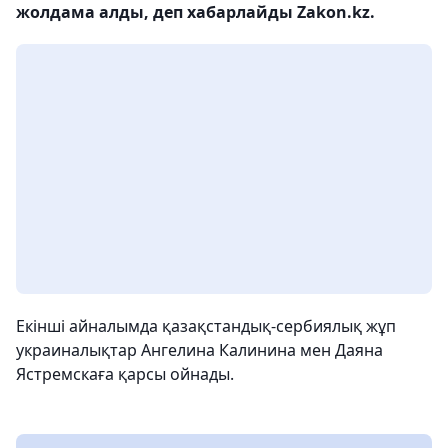
жолдама алды, деп хабарлайды Zakon.kz.
Екінші айналымда қазақстандық-сербиялық жұп
украиналықтар Ангелина Калинина мен Даяна
Ястремскаға қарсы ойнады.