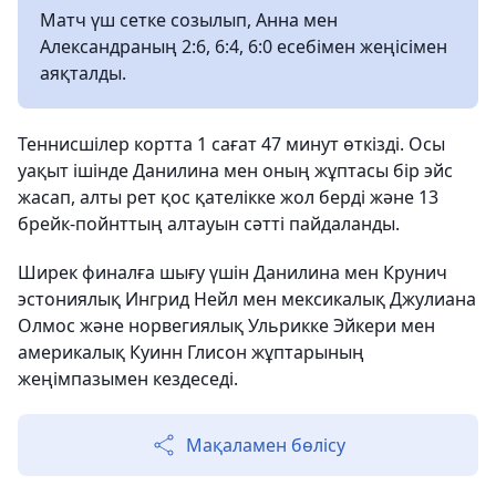
Матч үш сетке созылып, Анна мен
Александраның 2:6, 6:4, 6:0 есебімен жеңісімен
аяқталды.
Теннисшілер кортта 1 сағат 47 минут өткізді. Осы
уақыт ішінде Данилина мен оның жұптасы бір эйс
жасап, алты рет қос қателікке жол берді және 13
брейк-пойнттың алтауын сәтті пайдаланды.
Ширек финалға шығу үшін Данилина мен Крунич
эстониялық Ингрид Нейл мен мексикалық Джулиана
Олмос және норвегиялық Ульрикке Эйкери мен
америкалық Куинн Глисон жұптарының
жеңімпазымен кездеседі.
Мақаламен бөлісу