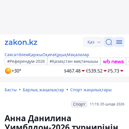
Қаз
Саясат
Әлем
Қаржы
Оқиға
Құқық
Мақалалар
#Референдум-2026
#Қазақстан мақтанышы
+30°
$
467.48
€
539.52
₽
5.73
Басты
Барлық жаңалықтар
Спорт жаңалықтары
Спорт
11:19, 05 шілде 2026
Анна Данилина
Уимблдон-2026 турнирінің