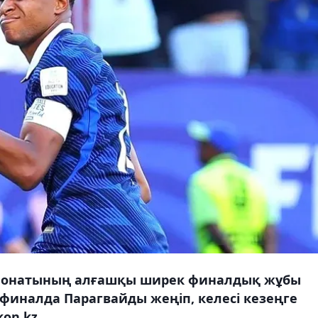
пионатының алғашқы ширек финалдық жұбы
финалда Парагвайды жеңіп, келесі кезеңге
on.kz.