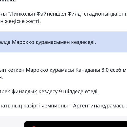
тағы "Линкольн Файненшел Филд" стадионында өтті
н жеңіске жетті.
лда Марокко құрамасымен кездеседі.
нып кеткен Марокко құрамасы Канаданы 3:0 есебім
н.
ек финалдық кездесу 9 шілдеде өтеді.
натының қазіргі чемпионы – Аргентина құрамасы.