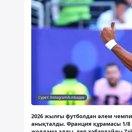
Сурет: Instagram/k.mbappe
2026 жылғы футболдан әлем чем
анықталды. Франция құрамасы 1/8 
жолдама алды, деп хабарлайды Zak