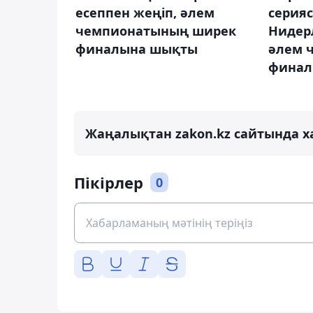
есеппен жеңіп, әлем
серия
чемпионатының ширек
Нидер
финалына шықты
әлем 
финал
Жаңалықтан zakon.kz сайтында х
Пікірлер
0