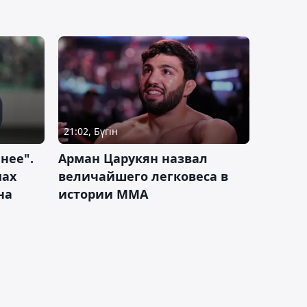
21:02, Бүгін
нее".
Арман Царукян назвал
мах
величайшего легковеса в
на
истории ММА