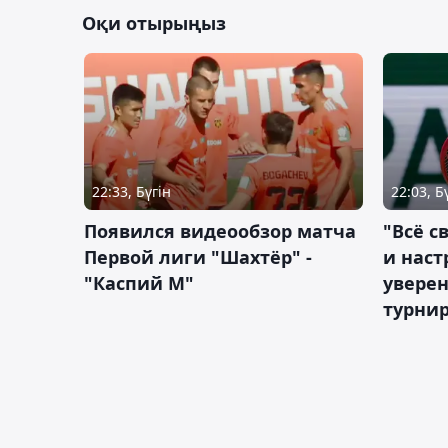
Оқи отырыңыз
22:33, Бүгін
22:03, Б
Появился видеообзор матча
"Всё с
Первой лиги "Шахтёр" -
и наст
"Каспий М"
уверен
турни