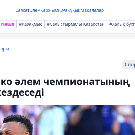
Саясат
Әлем
Қаржы
Оқиға
Құқық
Мақалалар
#Қазақмыс
#Салыстырмалы Қазақстан
#Халық бухг
тары
Спо
кко әлем чемпионатының
ездеседі