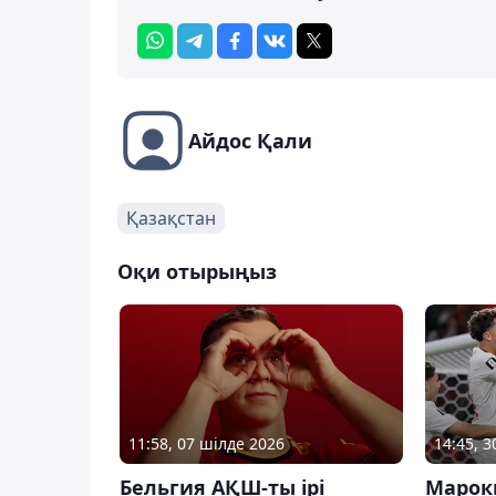
Айдос Қали
Қазақстан
Оқи отырыңыз
11:58, 07 шілде 2026
14:45, 
Бельгия АҚШ-ты ірі
Марок