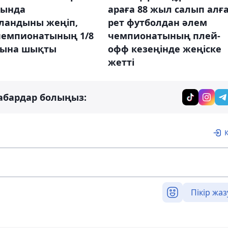
сында
араға 88 жыл салып алғ
ландыны жеңіп,
рет футболдан әлем
чемпионатының 1/8
чемпионатының плей-
ына шықты
офф кезеңінде жеңіске
жетті
абардар болыңыз:
Пікір жаз