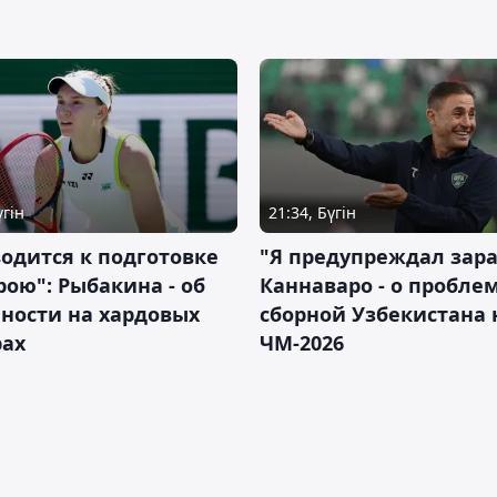
үгін
21:34, Бүгін
водится к подготовке
"Я предупреждал зара
рою": Рыбакина - об
Каннаваро - о пробле
ности на хардовых
сборной Узбекистана 
рах
ЧМ-2026