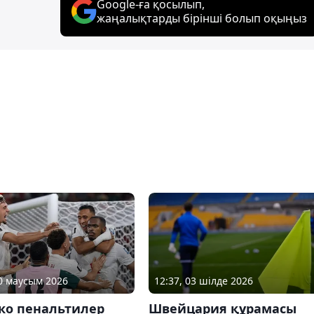
Google-ға қосылып,
жаңалықтарды бірінші болып оқыңыз
30 маусым 2026
12:37, 03 шілде 2026
ко пенальтилер
Швейцария құрамасы