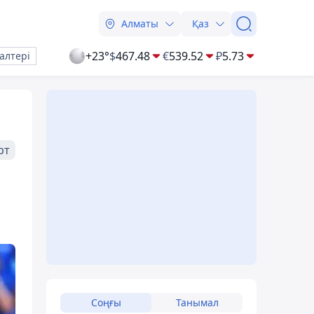
Алматы
Қаз
+23°
$
467.48
€
539.52
₽
5.73
алтері
рт
Соңғы
Танымал