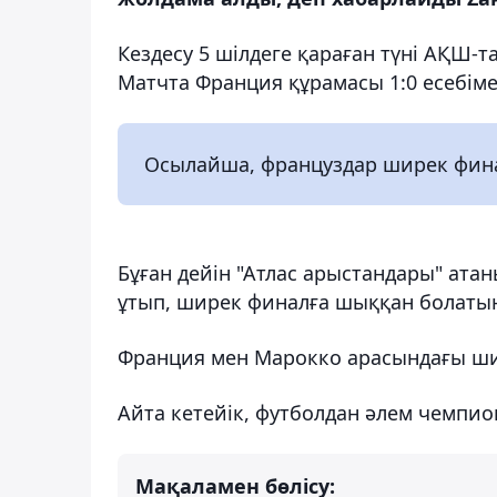
Кездесу 5 шілдеге қараған түні АҚШ-
Матчта Франция құрамасы 1:0 есебіме
Осылайша, француздар ширек фина
Бұған дейін "Атлас арыстандары" ата
ұтып, ширек финалға шыққан болаты
Франция мен Марокко арасындағы шир
Айта кетейік, футболдан әлем чемпио
Мақаламен бөлісу: