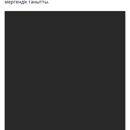
мергендік танытты.