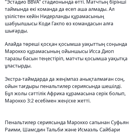
"Эстадио BBVA" стадионында өтті. Матчтың бірінші
таймында екі команда да есеп аша алмады. Ал
үзілістен кейін Нидерланды құрамасының
шабуылшысы Коди Гакпо өз командасын алға
шығарды.
Алайда төреші қосқан қосымша уақыттың соңында
Марокко құрамасының ойыншысы Исса Диоп
таразы басын теңестіріп, матчты қосымша уақытқа
ұластырды.
Экстра-таймдарда да жеңімпаз анықталмаған соң,
ойын тағдыры пенальтилер сериясында шешілді.
Бұл жолы сәттілік Африка құрамасына серік болып,
Марокко 3:2 есебімен жеңіске жетті.
Пенальтилер сериясында Марокко сапынан Суфьян
Раими, Шамсдин Тальби және Исмаэль Сайбари