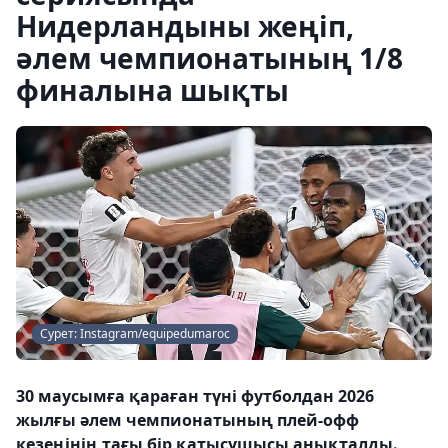
Нидерландыны жеңіп,
әлем чемпионатының 1/8
финалына шықты
Сурет: Instagram/equipedumaroc
30 маусымға қараған түні футболдан 2026
жылғы әлем чемпионатының плей-офф
кезеңінің тағы бір қатысушысы анықталды.