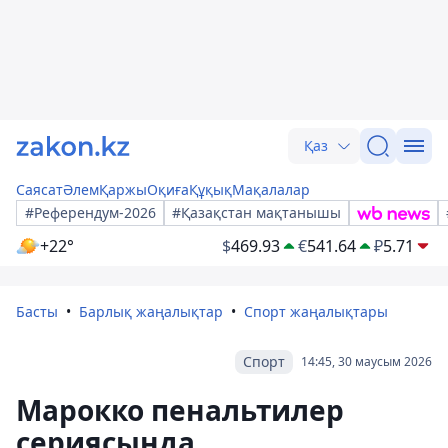
Қаз
Саясат
Әлем
Қаржы
Оқиға
Құқық
Мақалалар
#Референдум-2026
#Қазақстан мақтанышы
+22°
$
469.93
€
541.64
₽
5.71
Басты
Барлық жаңалықтар
Спорт жаңалықтары
Спорт
14:45, 30 маусым 2026
Марокко пенальтилер
сериясында