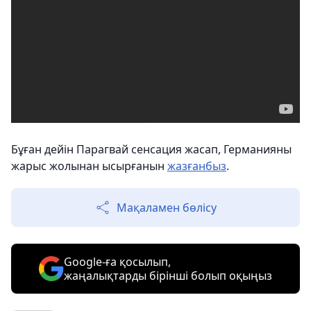
Бұған дейін Парагвай сенсация жасап, Германияны
жарыс жолынан ысырғанын
жазғанбыз
.
Мақаламен бөлісу
Google-ға қосылып,
жаңалықтарды бірінші болып оқыңыз