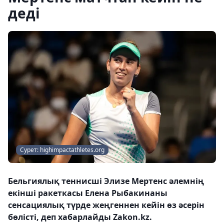
деді
Сурет: highimpactathletes.org
Бельгиялық теннисші Элизе Мертенс әлемнің
екінші ракеткасы Елена Рыбакинаны
сенсациялық түрде жеңгеннен кейін өз әсерін
бөлісті, деп хабарлайды Zakon.kz.