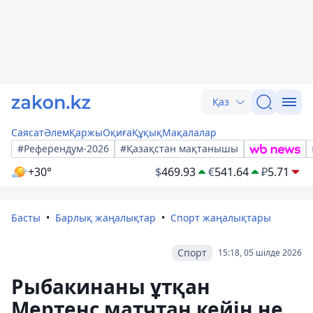
Қаз
Саясат
Әлем
Қаржы
Оқиға
Құқық
Мақалалар
#Референдум-2026
#Қазақстан мақтанышы
+30°
$
469.93
€
541.64
₽
5.71
Басты
Барлық жаңалықтар
Спорт жаңалықтары
Спорт
15:18, 05 шілде 2026
Рыбакинаны ұтқан
Мертенс матчтан кейін не