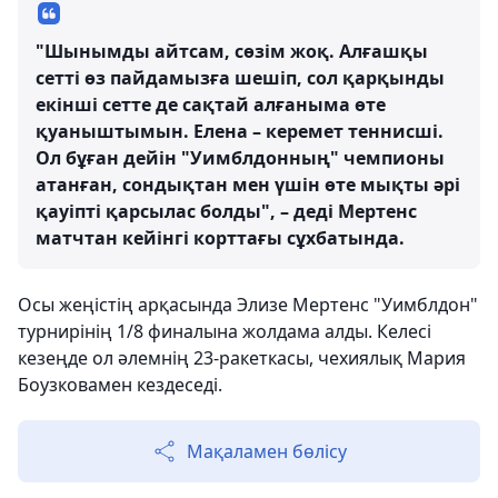
"Шынымды айтсам, сөзім жоқ. Алғашқы
сетті өз пайдамызға шешіп, сол қарқынды
екінші сетте де сақтай алғаныма өте
қуаныштымын. Елена – керемет теннисші.
Ол бұған дейін "Уимблдонның" чемпионы
атанған, сондықтан мен үшін өте мықты әрі
қауіпті қарсылас болды", – деді Мертенс
матчтан кейінгі корттағы сұхбатында.
Осы жеңістің арқасында Элизе Мертенс "Уимблдон"
турнирінің 1/8 финалына жолдама алды. Келесі
кезеңде ол әлемнің 23-ракеткасы, чехиялық Мария
Боузковамен кездеседі.
Мақаламен бөлісу