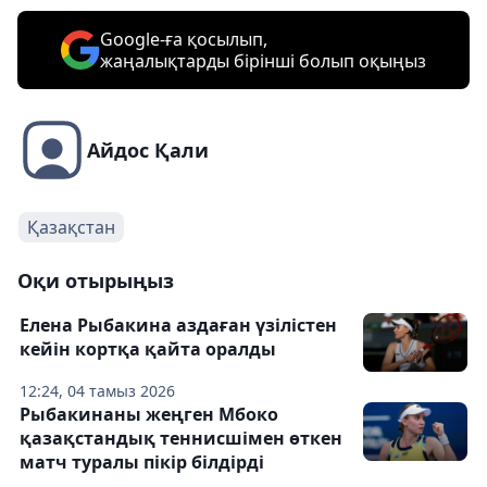
Google-ға қосылып,
жаңалықтарды бірінші болып оқыңыз
Айдос Қали
Қазақстан
Оқи отырыңыз
Елена Рыбакина аздаған үзілістен
кейін кортқа қайта оралды
12:24, 04 тамыз 2026
Рыбакинаны жеңген Мбоко
қазақстандық теннисшімен өткен
матч туралы пікір білдірді