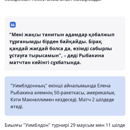
"Мені жақсы танитын адамдар қобалжып
тұрғанымды бірден байқайды. Бірақ
қандай жағдай болса да, өзімді сабырлы
ұстауға тырысамын", – деді Рыбакина
матчтан кейінгі сұхбатында.
"Уимблдонның" екінші айналымында Елена
Рыбакина әлемнің 50-ракеткасы, америкалық
Кэти Макнеллимен кездеседі. Матч 2 шілдеде
өтеді.
Биылғы "Уимблдон" турнирі 29 маусым мен 11 шілде