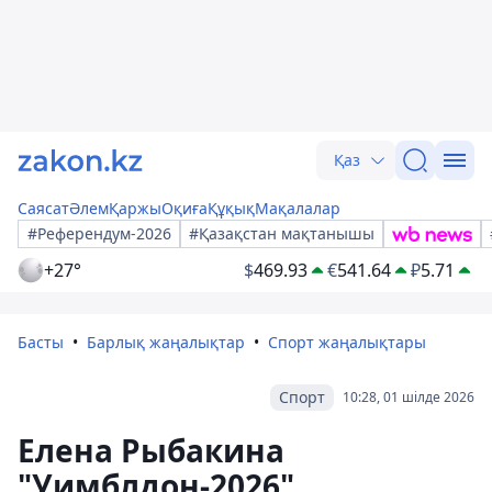
Қаз
Саясат
Әлем
Қаржы
Оқиға
Құқық
Мақалалар
#Референдум-2026
#Қазақстан мақтанышы
+27°
$
469.93
€
541.64
₽
5.71
Басты
Барлық жаңалықтар
Спорт жаңалықтары
Спорт
10:28, 01 шілде 2026
Елена Рыбакина
"Уимблдон-2026"