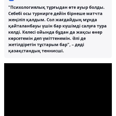
"Психологиялық тұрғыдан өте ауыр болды.
Себебі осы турнирге дейін бірнеше матчта
жеңіліп қалдым. Сол жағдайдың мұнда
қайталанбауы үшін бар күшімді салуға тура
келді. Келесі ойында бұдан да жақсы өнер
көрсетемін деп үміттенемін. Әлі де
жетілдіретін тұстарым бар", – деді
қазақстандық теннисші.