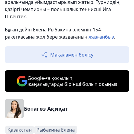
аралығында ұйымдастырылып жатыр. Турнирдің
қазіргі чемпионы – польшалық теннисші Ига
Швёнтек.
Бұған дейін Елена Рыбакина әлемнің 154-
ракеткасына жол бере жаздағанын
жазғанбыз
.
Мақаламен бөлісу
Google-ға қосылып,
жаңалықтарды бірінші болып оқыңыз
Ботагөз Ақиқат
Қазақстан
Рыбакина Елена