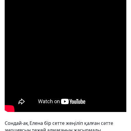
Сондай-ақ Елена бір сетте жеңіліп қалған сәтте
эмоциясын тежей алмағанын жасырмады.