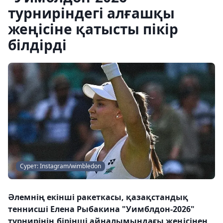
турниріндегі алғашқы
жеңісіне қатысты пікір
білдірді
Сурет: Instagram/wimbledon
Әлемнің екінші ракеткасы, қазақстандық
теннисші Елена Рыбакина "Уимблдон-2026"
турнирінің бірінші айналымындағы жеңісінен