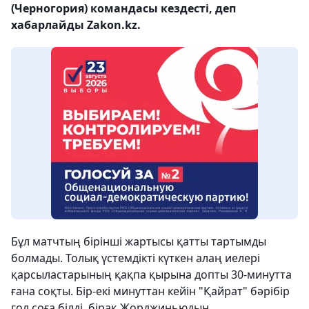
(Черногория) командасы кездесті, деп
хабарлайды Zakon.kz.
Бұл матчтың бірінші жартысы қатты тартымды
болмады. Толық үстемдікті күткен алаң иелері
қарсыластарының қақпа қырына допты 30-минутта
ғана соқты. Бір-екі минуттан кейін "Қайрат" бәрібір
гол соға білді, бірақ Жорджиньюдың