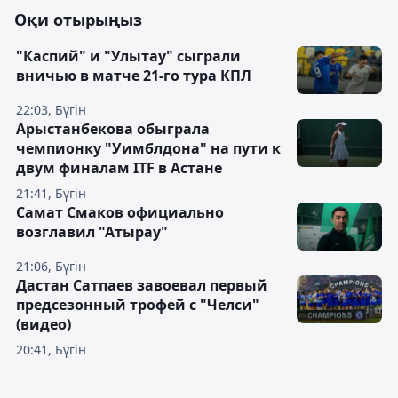
Оқи отырыңыз
"Каспий" и "Улытау" сыграли
вничью в матче 21-го тура КПЛ
22:03, Бүгін
Арыстанбекова обыграла
чемпионку "Уимблдона" на пути к
двум финалам ITF в Астане
21:41, Бүгін
Самат Смаков официально
возглавил "Атырау"
21:06, Бүгін
Дастан Сатпаев завоевал первый
предсезонный трофей с "Челси"
(видео)
20:41, Бүгін