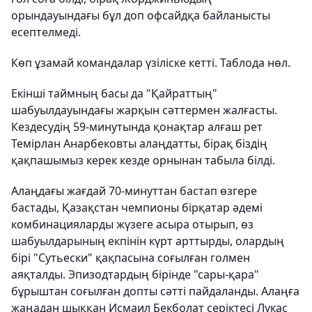
орындауындағы бұл доп офсайдқа байланысты
есептелмеді.
Көп ұзамай командалар үзіліске кетті. Таблода нөл.
Екінші таймның басы да "Қайраттың"
шабуылдауындағы жарқын сәттермен жалғасты.
Кездесудің 59-минутында қонақтар алғаш рет
Темірлан Анарбековты алаңдатты, бірақ біздің
қақпашымыз керек кезде орнынан табыла білді.
Алаңдағы жағдай 70-минуттан бастап өзгере
бастады, Қазақстан чемпионы бірқатар әдемі
комбинацияларды жүзеге асыра отырып, өз
шабуылдарының екпінін күрт арттырды, олардың
бірі "Сутьески" қақпасына соғылған голмен
аяқталды. Эпизодтардың бірінде "сары-қара"
бұрыштан соғылған допты сәтті пайдаланды. Алаңға
жаңадан шыққан Исмаил Бекболат серіктесі Лукас