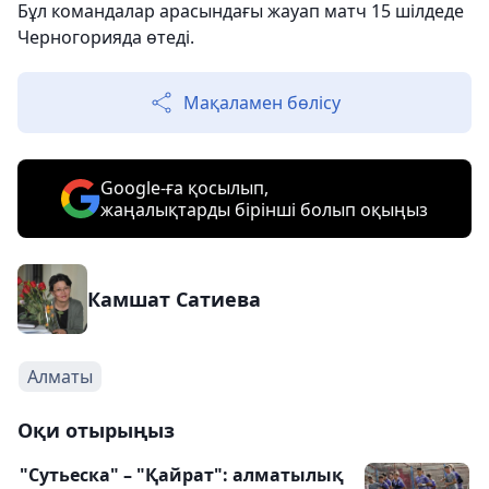
Бұл командалар арасындағы жауап матч 15 шілдеде
Черногорияда өтеді.
Мақаламен бөлісу
Google-ға қосылып,
жаңалықтарды бірінші болып оқыңыз
Камшат Сатиева
Алматы
Оқи отырыңыз
"Сутьеска" – "Қайрат": алматылық