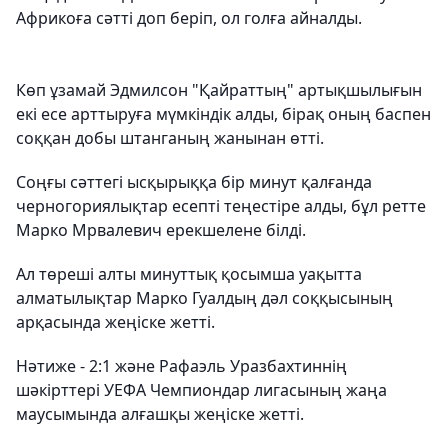
Африкоға сәтті доп беріп, ол голға айналды.
Көп ұзамай Эдмилсон "Қайраттың" артықшылығын
екі есе арттыруға мүмкіндік алды, бірақ оның баспен
соққан добы штанганың жанынан өтті.
Соңғы сәттегі ысқырыққа бір минут қалғанда
черногориялықтар есепті теңестіре алды, бұл ретте
Марко Мрвалевич ерекшелене білді.
Ал төреші алты минуттық қосымша уақытта
алматылықтар Марко Гуалдың дәл соққысының
арқасында жеңіске жетті.
Нәтиже - 2:1 және Рафаэль Уразбахтиннің
шәкірттері УЕФА Чемпиондар лигасының жаңа
маусымында алғашқы жеңіске жетті.