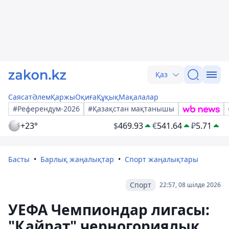
Қаз
Саясат
Әлем
Қаржы
Оқиға
Құқық
Мақалалар
#Референдум-2026
#Қазақстан мақтанышы
+23°
$
469.93
€
541.64
₽
5.71
Басты
Барлық жаңалықтар
Спорт жаңалықтары
Спорт
22:57, 08 шілде 2026
УЕФА Чемпиондар лигасы:
"Қайрат" черногориялық