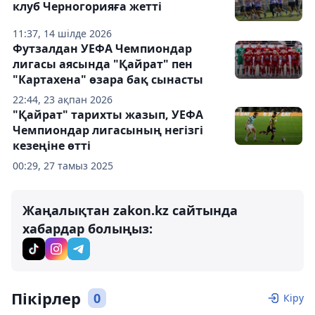
клуб Черногорияға жетті
11:37, 14 шілде 2026
Футзалдан УЕФА Чемпиондар
лигасы аясында "Қайрат" пен
"Картахена" өзара бақ сынасты
22:44, 23 ақпан 2026
"Қайрат" тарихты жазып, УЕФА
Чемпиондар лигасының негізгі
кезеңіне өтті
00:29, 27 тамыз 2025
Жаңалықтан zakon.kz сайтында
хабардар болыңыз:
Пікірлер
0
Кіру