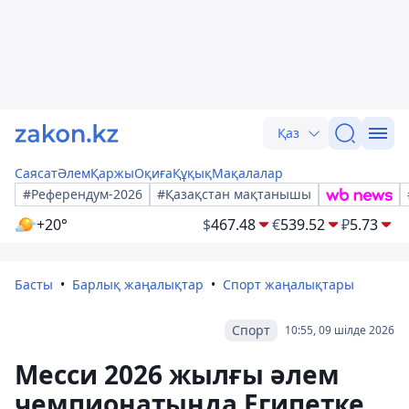
Қаз
Саясат
Әлем
Қаржы
Оқиға
Құқық
Мақалалар
#Референдум-2026
#Қазақстан мақтанышы
+20°
$
467.48
€
539.52
₽
5.73
Басты
Барлық жаңалықтар
Спорт жаңалықтары
Спорт
10:55, 09 шілде 2026
Месси 2026 жылғы әлем
чемпионатында Египетке