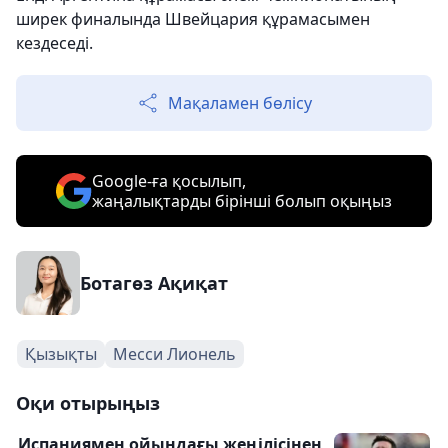
ширек финалында Швейцария құрамасымен
кездеседі.
Мақаламен бөлісу
Google-ға қосылып,
жаңалықтарды бірінші болып оқыңыз
Ботагөз Ақиқат
Қызықты
Месси Лионель
Оқи отырыңыз
Испаниямен ойындағы жеңілісінен