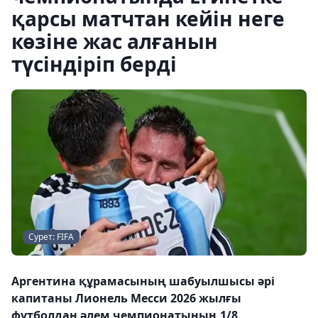
қарсы матчтан кейін неге
көзіне жас алғанын
түсіндіріп берді
Сурет: FIFA
Аргентина құрамасының шабуылшысы әрі
капитаны Лионель Месси 2026 жылғы
футболдан әлем чемпионатының 1/8