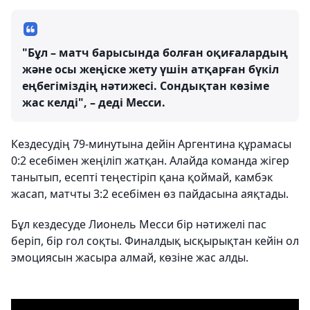
"Бұл – матч барысында болған оқиғалардың
және осы жеңіске жету үшін атқарған бүкіл
еңбегіміздің нәтижесі. Сондықтан көзіме
жас келді", – деді Месси.
Кездесудің 79-минутына дейін Аргентина құрамасы
0:2 есебімен жеңіліп жатқан. Алайда команда жігер
танытып, есепті теңестіріп қана қоймай, камбэк
жасап, матчты 3:2 есебімен өз пайдасына аяқтады.
Бұл кездесуде Лионель Месси бір нәтижелі пас
беріп, бір гол соқты. Финалдық ысқырықтан кейін ол
эмоциясын жасыра алмай, көзіне жас алды.