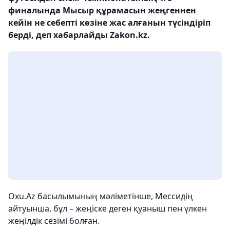
финалында Мысыр құрамасын жеңгеннен
кейін не себепті көзіне жас алғанын түсіндіріп
берді, деп хабарлайды Zakon.kz.
Oxu.Az басылымының мәліметінше, Мессидің
айтуынша, бұл – жеңіске деген қуаныш пен үлкен
жеңілдік сезімі болған.