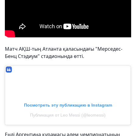
Матч АҚШ-тың Атланта қаласындағы "Мерседес-
Бенц Стэдиум" стадионында өтті.
Посмотреть эту публикацию в Instagram
Публикация от Leo Messi (@leomessi)
Енді Аргентина құрамасы әлем чемпионатының