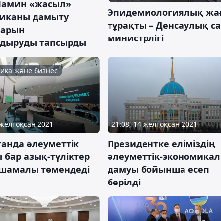
Мамин «жасыл»
Эпидемиологиялық жа
тиканы дамыту
тұрақты – Денсаулық с
тарын
министрлігі
дыруды тапсырды
ика және бизнес
 желтоқсан 2021
21:08, 14 желтоқсан 2021
танда әлеуметтік
Президентке еліміздің
 бар азық-түліктер
әлеуметтік-экономика
 шамалы төмендеді
дамуы бойынша есеп
берілді