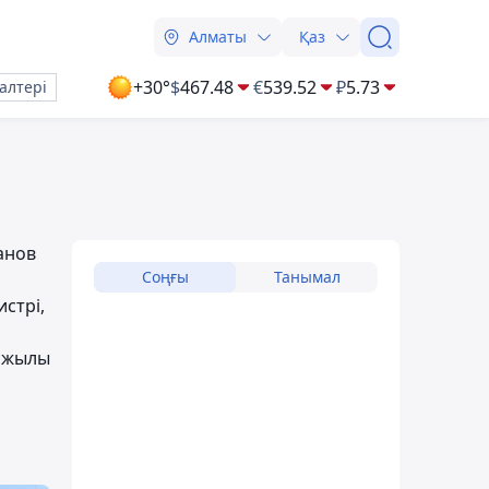
Алматы
Қаз
+30°
$
467.48
€
539.52
₽
5.73
алтері
анов
Соңғы
Танымал
стрі,
1 жылы