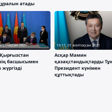
 құралын атады
19:17, 01 желтоқсан 2021
 желтоқсан 2021
Асқар Мамин
Қырғызстан
қазақстандықтарды Тұ
інің басшысымен
Президент күнімен
з жүргізді
құттықтады