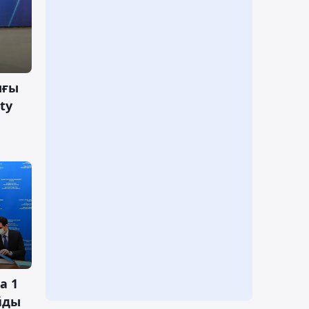
ығы
ty
а 1
йды