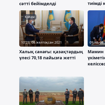
тиімді
сәтті бейімделді
Қоғам
10:23, 08 желтоқсан 2021
09:10, 08
Халық санағы: қазақтардың
Мамин 
үлесі 70,18 пайызға жетті
үкімет
келіссө