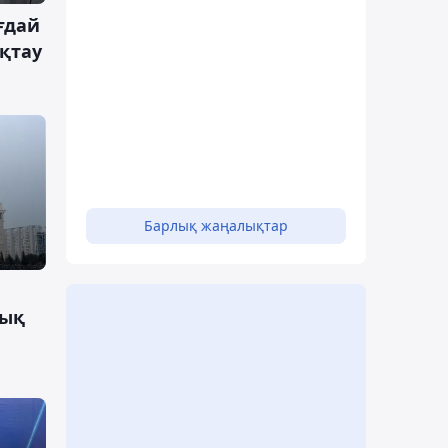
ғдай
ақтау
Барлық жаңалықтар
лық