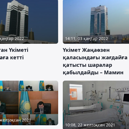
 қаңтар 2022
14:11, 03 қаңтар 2022
ан Үкіметі
Үкімет Жаңаөзен
аға кетті
қаласындағы жағдайға
қатысты шаралар
қабылдайды – Мамин
 желтоқсан 2021
10:08, 22 желтоқсан 2021