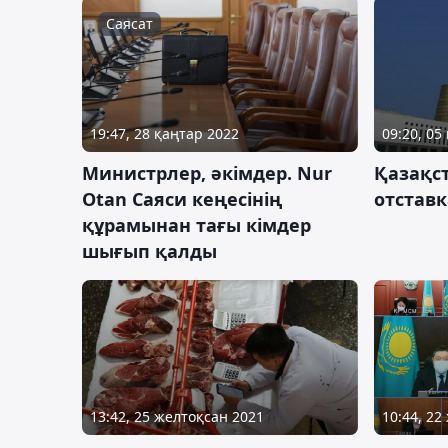
Саясат
19:47, 28 қаңтар 2022
09:20, 05
Министрлер, әкімдер. Nur
Қазақст
Otan Саяси кеңесінің
отставк
құрамынан тағы кімдер
шығып қалды
10:44, 22
13:42, 25 желтоқсан 2021