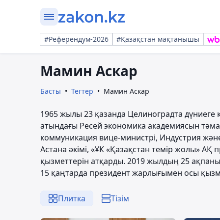
#Референдум-2026
#Қазақстан мақтанышы
Мамин Аскар
Басты
Тегтер
Мамин Аскар
1965 жылы 23 қазанда Целиноградта дүниеге 
атындағы Ресей экономика академиясын тәмам
коммуникация вице-министрі, Индустрия және
Астана әкімі, «ҰК «Қазақстан темір жолы» АҚ
қызметтерін атқарды. 2019 жылдың 25 ақпан
15 қаңтарда президент жарлығымен осы қызм
Плитка
Тізім