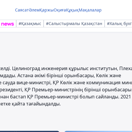
Саясат
Әлем
Қаржы
Оқиға
Құқық
Мақалалар
#Қазақмыс
#Салыстырмалы Қазақстан
#Халық бухг
келді. Целиноград инженерия құрылыс институтын, Плех
дады. Астана әкімі бірінші орынбасары, Көлік және
 сауда вице-министрі, ҚР Көлік және коммуникация мини
 президенті, ҚР Премьер-министрінің бірінші орынбасары
ынан бастап ҚР Премьер-министрі болып сайланды. 202
етке қайта тағайындалды.