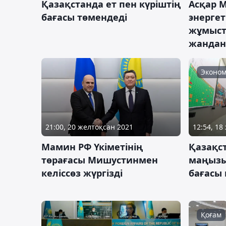
Асқар 
Қазақстанда ет пен күріштің
энерге
бағасы төмендеді
жұмыс
жандан
Эконом
21:00, 20 желтоқсан 2021
12:54, 18
Мамин РФ Үкіметінің
Қазақс
төрағасы Мишустинмен
маңызы
келіссөз жүргізді
бағасы
Қоғам