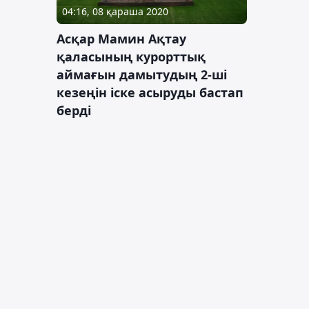
04:16, 08 қараша 2020
Асқар Мамин Ақтау
қаласының курорттық
аймағын дамытудың 2-ші
кезеңін іске асыруды бастап
берді