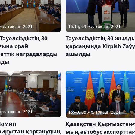
 желтоқсан 2021
16:15, 09 желтоқсан 2021
әуелсіздіктің 30
Тәуелсіздіктің 30 жылд
ына орай
қарсаңында Kirpish Zaýy
еттік наградаларды
ашылды
ады
 желтоқсан 2021
16:49, 08 желтоқсан 2021
Мамин
Қазақстан Қырғызстанғ
вирустан қорғанудың
мың автобус экспортта