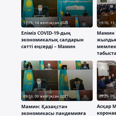
17:26, 14 желтоқсан 2021
19:10, 13
Еліміз COVID-19-дың
Мамин Т
экономикалық салдарын
жылдығ
сәтті еңсерді – Мамин
мемлек
табыст
09:29, 09
09:53, 09 желтоқсан 2021
Асқар 
Мамин: Қазақстан
корона
экономикасы пандемияға