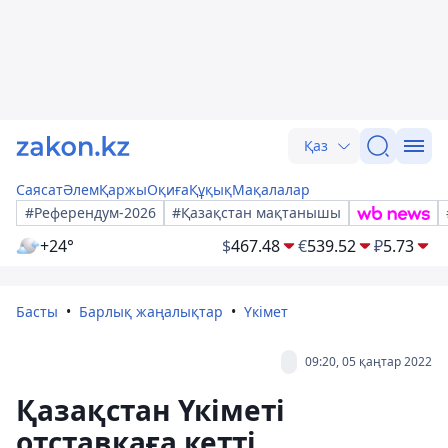
Қаз
Саясат
Әлем
Қаржы
Оқиға
Құқық
Мақалалар
#Референдум-2026
#Қазақстан мақтанышы
+24°
$
467.48
€
539.52
₽
5.73
Басты
Барлық жаңалықтар
Үкімет
09:20, 05 қаңтар 2022
Қазақстан Үкіметі
отставкаға кетті