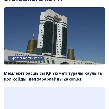
Сурет: primeminister.kz
Мемлекет басшысы ҚР Үкіметі туралы қаулыға
қол қойды, деп хабарлайды Zakon.kz