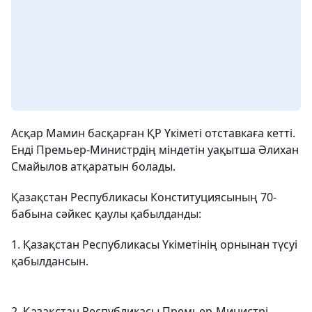
Асқар Мамин басқарған ҚР Үкіметі отставкаға кетті.
Енді Премьер-Министрдің міндетін уақытша Әлихан
Смайылов атқаратын болады.
Қазақстан Республикасы Конституциясының 70-
бабына сәйкес қаулы қабылданды:
1. Қазақстан Республикасы Үкіметінің орнынан түсуі
қабылдансын.
2. Қазақстан Республикасы Премьер-Министрі