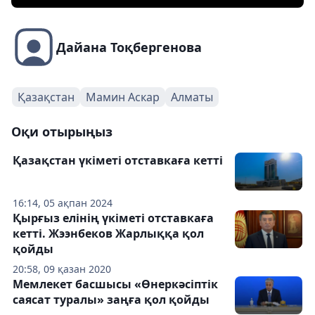
Дайана Тоқбергенова
Қазақстан
Мамин Аскар
Алматы
Оқи отырыңыз
Қазақстан үкіметі отставкаға кетті
16:14, 05 ақпан 2024
Қырғыз елінің үкіметі отставкаға
кетті. Жээнбеков Жарлыққа қол
қойды
20:58, 09 қазан 2020
Мемлекет басшысы «Өнеркәсіптік
саясат туралы» заңға қол қойды