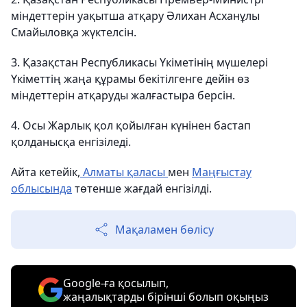
міндеттерін уақытша атқару Әлихан Асханұлы
Смайыловқа жүктелсін.
3. Қазақстан Республикасы Үкіметінің мүшелері
Үкіметтің жаңа құрамы бекітілгенге дейін өз
міндеттерін атқаруды жалғастыра берсін.
4. Осы Жарлық қол қойылған күнінен бастап
қолданысқа енгізіледі.
Айта кетейік,
Алматы қаласы
мен
Маңғыстау
облысында
төтенше жағдай енгізілді.
Мақаламен бөлісу
Google-ға қосылып,
жаңалықтарды бірінші болып оқыңыз