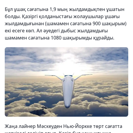
Бұл ұшақ сағатына 1,9 мың жылдамдықпен ұшатын
болды. Қазіргі қолданыстағы жолаушылар ұшағы
жылдамдығынан (шамамен сағатына 900 шақырым)
екі есеге көп. Ал әуедегі дыбыс жылдамдығы
шамамен сағатына 1080 шақырымды құрайды.
Жаңа лайнер Мәскеуден Нью-Йоркке төрт сағатта