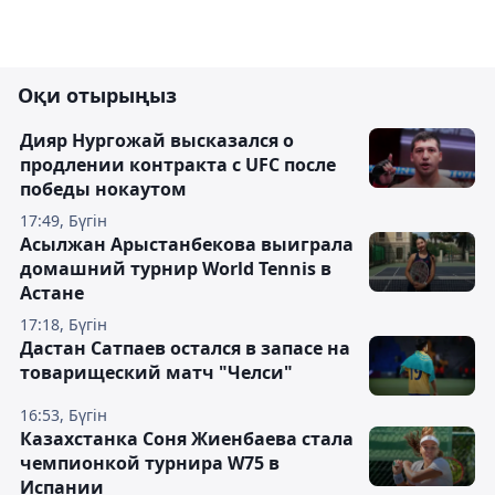
Оқи отырыңыз
Дияр Нургожай высказался о
продлении контракта с UFC после
победы нокаутом
17:49, Бүгін
Асылжан Арыстанбекова выиграла
домашний турнир World Tennis в
Астане
17:18, Бүгін
Дастан Сатпаев остался в запасе на
товарищеский матч "Челси"
16:53, Бүгін
Казахстанка Соня Жиенбаева стала
чемпионкой турнира W75 в
Испании