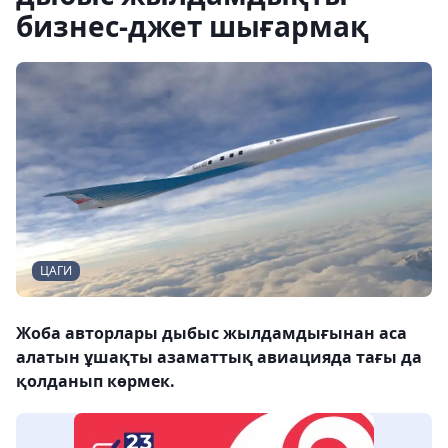
бизнес-джет шығармақ
ЦАГИ
Жоба авторлары дыбыс жылдамдығынан аса
алатын ұшақты азаматтық авиацияда тағы да
қолданып көрмек.