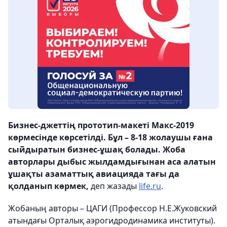
Бизнес-джеттің прототип-макеті Макс-2019
көрмесінде көрсетілді. Бұл – 8-18 жолаушы ғана
сыйдыратын бизнес-ұшақ болады. Жоба
авторлары дыбыс жылдамдығынан аса алатын
ұшақты азаматтық авиацияда тағы да
қолданып көрмек,
деп жазады
life.ru
.
Жобаның авторы – ЦАГИ (Профессор Н.Е.Жуковский
атындағы Орталық аэрогидродинамика институты).