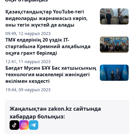
Қазақстандықтар YouTube-тегі
видеоларды жарнамасыз көріп,
оны тегін жүктей де алады
09:49, 12 наурыз 2023
ТМҰ елдерінің 20 үздік IT-
стартабына Кремний алқабында
оқуға грант беріледі
12:41, 11 наурыз 2023
Бағдат Мусин БҰҰ Бас хатшысының
технология мәселелері жөніндегі
өкілімен кездесті
19:44, 09 наурыз 2023
Жаңалықтан zakon.kz сайтында
хабардар болыңыз: