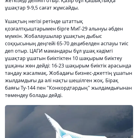
жеткізеді делініп отыр. Қазір бұл қашықтыққа
ұшақтар 9-9,5 сағат жұмсайды.
Ұшақтың негізі ретінде штаттық
қозғалтқыштарымен бірге МиГ-29 алынуы әбден
мүмкін. Жобалаушылар ұшақтың дыбыс
соққысының деңгейі 65-70 децибелден аспауы тиіс
деп отыр. ЦАГИ мамандары бұл ұшақ кәдімгі
ұшақтар ұшатын биіктіктен 10 шақырым биіктеу
ұшқаны жөн дейді: 16-23 шақырым биіктік арасында
таңдау жасалмақ. Жобадағы бизнес-джеттің ұшатын
жылдамдығы да әлі нақты шешілген жоқ. Бірақ
баяғы Ту-144 пен "Конкордтардың" жылдамдығынан
төмендеу болады дейді.