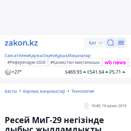
Қаз
Саясат
Әлем
Қаржы
Оқиға
Құқық
Мақалалар
#Референдум-2026
#Қазақстан мақтанышы
+27°
$
469.93
€
541.64
₽
5.71
Басты
Барлық жаңалықтар
Технология
16:40, 16 қазан 2019
Ресей МиГ-29 негізінде
дыбыс жылдамдықты