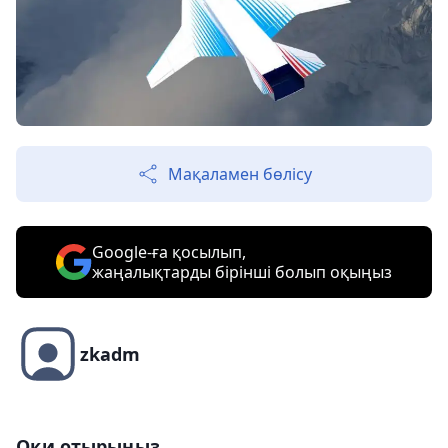
Мақаламен бөлісу
Google-ға қосылып,
жаңалықтарды бірінші болып оқыңыз
zkadm
Оқи отырыңыз