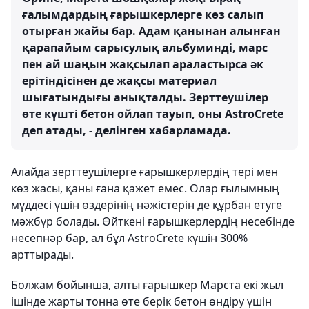
ғалымдардың ғарышкерлерге көз салып
отырған жайы бар. Адам қанынан алынған
қарапайым сарысулық альбуминді, марс
пен ай шаңын жақсылап араластырса әк
ерітіндісінен де жақсы материал
шығатындығы анықталды. Зерттеушілер
өте күшті бетон ойлап тауып, оны AstroCrete
деп атады, - делінген хабарламада.
Алайда зерттеушілерге ғарышкерлердің тері мен
көз жасы, қаны ғана қажет емес. Олар ғылымның
мүддесі үшін өздерінің нәжістерін де құрбан етуге
мәжбүр болады. Өйткені ғарышкерлердің несебінде
несепнәр бар, ал бұл AstroCrete күшін 300%
арттырады.
Болжам бойынша, алты ғарышкер Марста екі жыл
ішінде жарты тонна өте берік бетон өндіру үшін