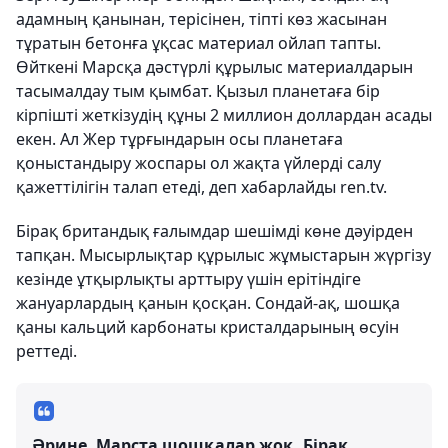
адамның қанынан, терісінен, тіпті көз жасынан
тұратын бетонға ұқсас материал ойлап тапты.
Өйткені Марсқа дәстүрлі құрылыс материалдарын
тасымалдау тым қымбат. Қызыл планетаға бір
кірпішті жеткізудің құны 2 миллион доллардан асады
екен. Ал Жер тұрғындарын осы планетаға
қоныстандыру жоспары ол жақта үйлерді салу
қажеттілігін талап етеді, деп хабарлайды ren.tv.
Бірақ британдық ғалымдар шешімді көне дәуірден
тапқан. Мысырлықтар құрылыс жұмыстарын жүргізу
кезінде ұтқырлықты арттыру үшін ерітіндіге
жануарлардың қанын қосқан. Сондай-ақ, шошқа
қаны кальций карбонаты кристалдарының өсуін
реттеді.
Әрине, Марста шошқалар жоқ. Бірақ