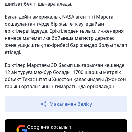
шикізат бөліп шығара алады.
Бұған дейін америкалық NASA агенттігі Марста
оқшауланған түрде бір жыл өткізуге дайын
еріктілерді іздеуде. Еріктілерден ғылым, инженерия
немесе математика бойынша магистр дәрежесі
және ұшқыштық тәжірибесі бар жандар болуы талап
етіледі.
Еріктілер Марстағы 3D басып шығарылған кешенде
12 ай тұруға мәжбүр болады. 1700 шаршы метрлік
объект Техас штаты Хьюстон қаласындағы Джонсон
ғарыш орталығының ғимаратында орналасқан.
Мақаламен бөлісу
Google-ға қосылып,