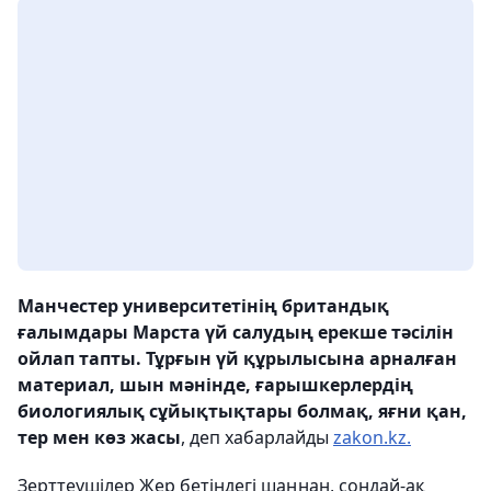
Манчестер университетінің британдық
ғалымдары Марста үй салудың ерекше тәсілін
ойлап тапты. Тұрғын үй құрылысына арналған
материал, шын мәнінде, ғарышкерлердің
биологиялық сұйықтықтары болмақ, яғни қан,
тер мен көз жасы
, деп хабарлайды
zakon.kz.
Зерттеушілер Жер бетіндегі шаңнан, сондай-ақ