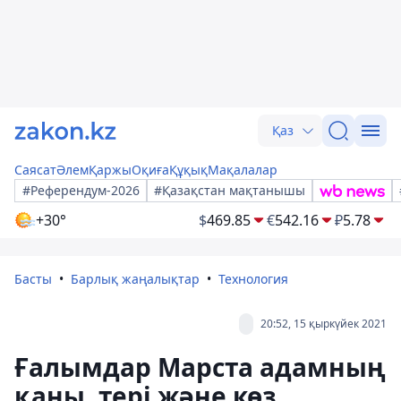
Қаз
Саясат
Әлем
Қаржы
Оқиға
Құқық
Мақалалар
#Референдум-2026
#Қазақстан мақтанышы
+30°
$
469.85
€
542.16
₽
5.78
Басты
Барлық жаңалықтар
Технология
20:52, 15 қыркүйек 2021
Ғалымдар Марста адамның
қаны, тері және көз