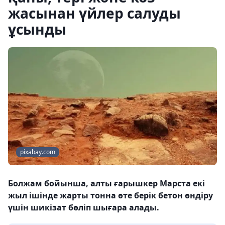
жасынан үйлер салуды
ұсынды
pixabay.com
Болжам бойынша, алты ғарышкер Марста екі
жыл ішінде жарты тонна өте берік бетон өндіру
үшін шикізат бөліп шығара алады.