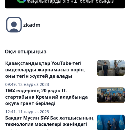
жаңалықтарды бірінші болып оқыңыз
zkadm
Оқи отырыңыз
Қазақстандықтар YouTube-тегі
видеоларды жарнамасыз көріп,
оны тегін жүктей де алады
09:49, 12 наурыз 2023
ТМҰ елдерінің 20 үздік IT-
стартабына Кремний алқабында
оқуға грант беріледі
12:41, 11 наурыз 2023
Бағдат Мусин БҰҰ Бас хатшысының
технология мәселелері жөніндегі