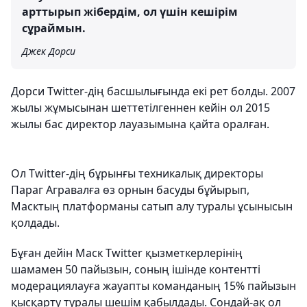
арттырып жібердім, ол үшін кешірім
сұраймын.
Джек Дорси
Дорси Twitter-дің басшылығында екі рет болды. 2007
жылы жұмысынан шеттетілгеннен кейін ол 2015
жылы бас директор лауазымына қайта оралған.
Ол Twitter-дің бұрынғы техникалық директоры
Параг Агравалға өз орнын басуды бұйырып,
Масктың платформаны сатып алу туралы ұсынысын
қолдады.
Бұған дейін Маск Twitter қызметкерлерінің
шамамен 50 пайызын, соның ішінде контентті
модерациялауға жауапты команданың 15% пайызын
қысқарту туралы шешім қабылдады. Сондай-ақ ол