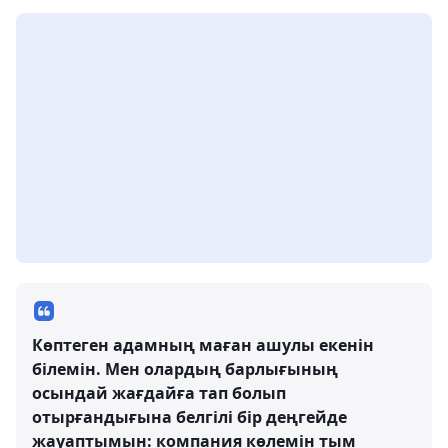
Көптеген адамның маған ашулы екенін
білемін. Мен олардың барлығының
осындай жағдайға тап болып
отырғандығына белгілі бір деңгейде
жауаптымын: компания көлемін тым