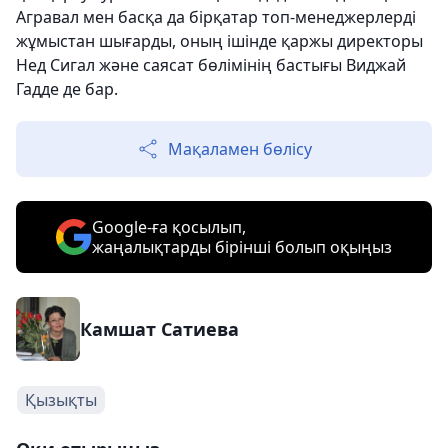
Агравал мен басқа да бірқатар топ-менеджерлерді
жұмыстан шығарды, оның ішінде қаржы директоры
Нед Сигал және саясат бөлімінің бастығы Виджай
Гадде де бар.
Мақаламен бөлісу
Google-ға қосылып,
жаңалықтарды бірінші болып оқыңыз
Камшат Сатиева
Қызықты