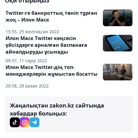
Оқи отырыңыз
Twitter-ге банкроттық төніп тұрған
жоқ – Илон Маск
15:55, 25 желтоқсан 2022
Илон Маск Twitter кеңсесін
үйсіздерге арналған баспанаға
айналдыруды ұсынады
09:37, 11 сәуір 2022
Илон Маск Twitter-дің топ-
менеджерлерін жұмыстан босатты
20:58, 28 қазан 2022
Жаңалықтан zakon.kz сайтында
хабардар болыңыз: