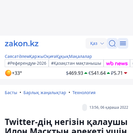
Қаз
Саясат
Әлем
Қаржы
Оқиға
Құқық
Мақалалар
#Референдум-2026
#Қазақстан мақтанышы
+33°
$
469.93
€
541.64
₽
5.71
Басты
Барлық жаңалықтар
Технология
13:56, 06 қараша 2022
Twitter-дің негізін қалаушы
Илон Масктың әрекеті үшін