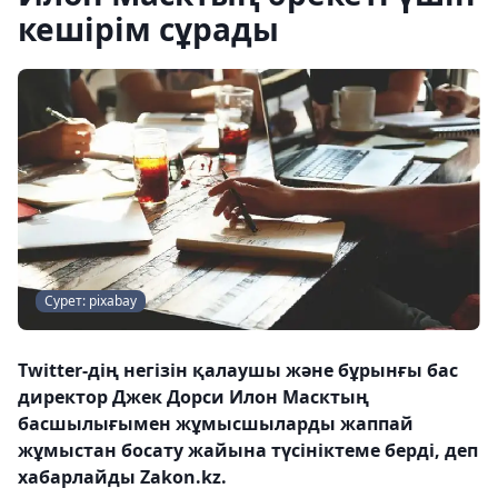
кешірім сұрады
Сурет: pixabay
Twitter-дің негізін қалаушы және бұрынғы бас
директор Джек Дорси Илон Масктың
басшылығымен жұмысшыларды жаппай
жұмыстан босату жайына түсініктеме берді, деп
хабарлайды Zakon.kz.