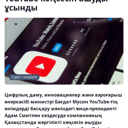
ұсынды
Cурет: unsplash
Цифрлық даму, инновациялар және аэроғарыш
өнеркәсібі министрі Бағдат Мусин YouTube-тің
өнімдерді басқару жөніндегі вице-президенті
Адам Смитпен кездесуде компанияның
Қазақстанда жергілікті кеңсесін ашуды