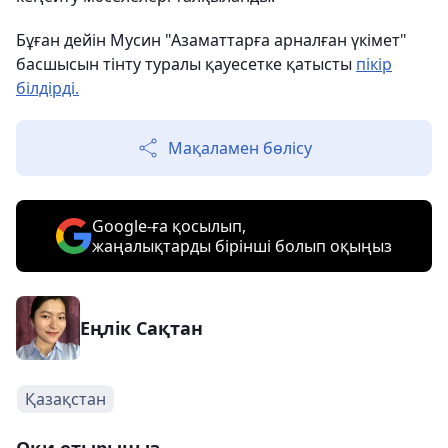
Бұған дейін Мусин "Азаматтарға арналған үкімет"
басшысын тінту туралы қауесетке қатысты
пікір
білдірді.
Мақаламен бөлісу
Google-ға қосылып,
жаңалықтарды бірінші болып оқыңыз
Еңлік Сақтан
Қазақстан