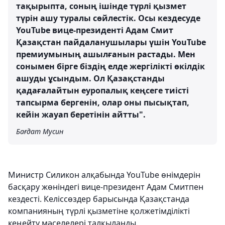
тақырыпта, соның ішінде түрлі қызмет
түрін ашу туралы сөйлестік. Осы кездесуде
YouTube вице-президенті Адам Смит
Қазақстан пайдаланушылары үшін YouTube
премиумының ашылғанын растады. Мен
сонымен бірге біздің елде жергілікті өкілдік
ашуды ұсындым. Ол Қазақстанды
қадағалайтын еуропалық кеңсеге тиісті
тапсырма бергенін, олар оны пысықтап,
кейін жауап беретінін айтты".
Бағдат Мусин
Министр Силикон алқабында YouTube өнімдерін
басқару жөніндегі вице-президент Адам Смитпен
кездесті. Келіссөздер барысында Қазақстанда
компанияның түрлі қызметіне қолжетімділікті
кеңейту мәселелері талқыланды.