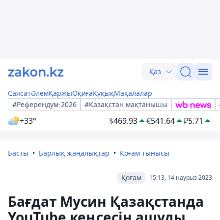
Қаз
Саясат
Әлем
Қаржы
Оқиға
Құқық
Мақалалар
#Референдум-2026
#Қазақстан мақтанышы
+33°
$
469.93
€
541.64
₽
5.71
Басты
Барлық жаңалықтар
Қоғам тынысы
Қоғам
15:13, 14 наурыз 2023
Бағдат Мусин Қазақстанда
YouTube кеңсесін ашуды