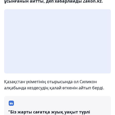
ұсынғанын айтты, деп хабарлайды Zakon.kz.
Қазақстан үкіметінің отырысында ол Силикон
алқабында кездесудің қалай өткенін айтып берді.
"Біз жарты сағатқа жуық уақыт түрлі