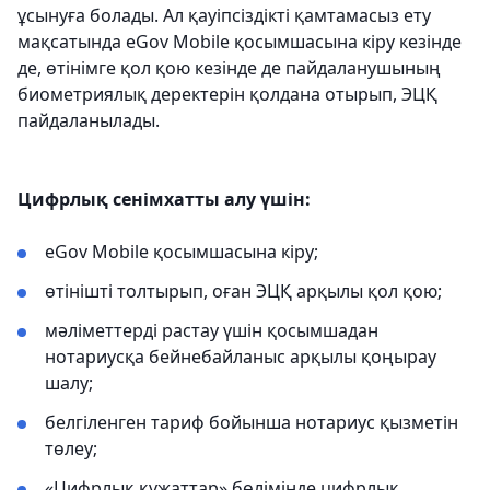
ұсынуға болады. Ал қауіпсіздікті қамтамасыз ету
мақсатында eGov Mobile қосымшасына кіру кезінде
де, өтінімге қол қою кезінде де пайдаланушының
биометриялық деректерін қолдана отырып, ЭЦҚ
пайдаланылады.
Цифрлық сенімхатты алу үшін:
eGov Mobile қосымшасына кіру;
өтінішті толтырып, оған ЭЦҚ арқылы қол қою;
мәліметтерді растау үшін қосымшадан
нотариусқа бейнебайланыс арқылы қоңырау
шалу;
белгіленген тариф бойынша нотариус қызметін
төлеу;
«Цифрлық құжаттар» бөлімінде цифрлық