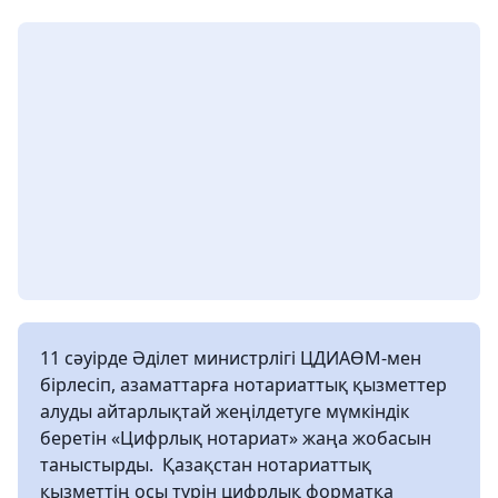
11 сәуірде Әділет министрлігі ЦДИАӨМ-мен
бірлесіп, азаматтарға нотариаттық қызметтер
алуды айтарлықтай жеңілдетуге мүмкіндік
беретін «Цифрлық нотариат» жаңа жобасын
таныстырды. Қазақстан нотариаттық
қызметтің осы түрін цифрлық форматқа