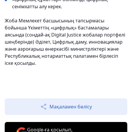
сенімхатты алу керек.
Жоба Мемлекет басшысының тапсырмасы
бойынша Үкіметтің «цифрлық» бастамалары
аясында (сондай-ақ Digital Justice жобалар портфелі
шеңберінде) Әділет, Цифрлық даму, инновациялар
және аэроғарыш өнеркәсібі министрліктері және
Республикалық нотариаттық палатамен бірлесіп
іске қосылды.
Мақаламен бөлісу
Google-ға қосылып,