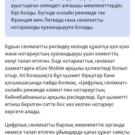
ауыстырған әлемдегі алғашқы мемлекеттердің
бірі болды. Бүгінде онлайн режимде тек
Франция мен Литвада ғана сенімхатты
нотариалды куәландыруға болады.
Бұрын сенімхатты рәсімдеу кезінде құжатқа қол қою
және нотариустың куәландыруы үшін клиенттің
келуі талап етілген. Енді нотариаттық сенімхат
азаматтарға eGov Mobile арқылы қолжетімді болып
отыр. Ал болашақта бұл қызмет бірқатар банк
қосымшасында пайда болмақ. «Цифрлық сенімхат»
онлайн режимде клиент пен нотариустың
бейнебайланысы арқылы рәсімделеді. Бұл қызметті
өтініш берілген сәтте бос кез келген нотариус
көрсете алады.
Цифрлық сенімхатты барлық мемлекеттік органда
немесе талап етілген ұйымдарда қағаз құжат сияқты