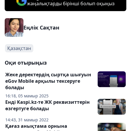
жаңалықтарды бірінші болып оқыңыз
Еңлік Сақтан
Қазақстан
Оқи отырыңыз
Жеке деректердің сыртқа шығуын
eGov Mobile арқылы тексеруге
болады
16:18, 05 мамыр 2025
Енді Kaspi.kz-те ЖК реквизиттерін
өзгертуге болады
14:43, 31 мамыр 2022
Қағаз анықтама орнына