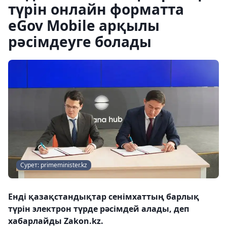
түрін онлайн форматта
eGov Mobile арқылы
рәсімдеуге болады
Сурет: primeminister.kz
Енді қазақстандықтар сенімхаттың барлық
түрін электрон түрде рәсімдей алады, деп
хабарлайды Zakon.kz.