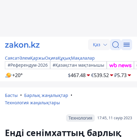
Қаз
Саясат
Әлем
Қаржы
Оқиға
Құқық
Мақалалар
#Референдум-2026
#Қазақстан мақтанышы
+20°
$
467.48
€
539.52
₽
5.73
Басты
Барлық жаңалықтар
Технология жаңалықтары
Технология
17:45, 11 сәуір 2023
Енді сенімхаттың барлық