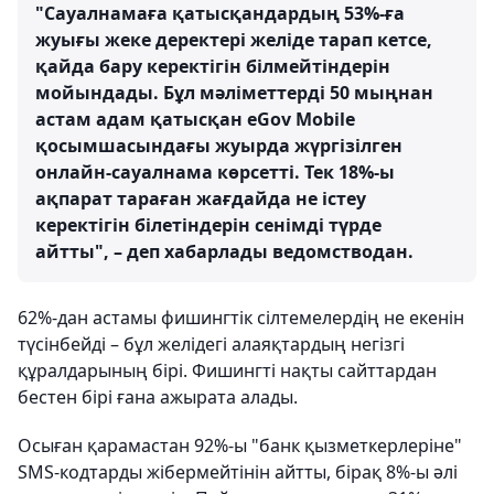
"Сауалнамаға қатысқандардың 53%-ға
жуығы жеке деректері желіде тарап кетсе,
қайда бару керектігін білмейтіндерін
мойындады. Бұл мәліметтерді 50 мыңнан
астам адам қатысқан eGov Mobile
қосымшасындағы жуырда жүргізілген
онлайн-сауалнама көрсетті. Тек 18%-ы
ақпарат тараған жағдайда не істеу
керектігін білетіндерін сенімді түрде
айтты", – деп хабарлады ведомстводан.
62%-дан астамы фишингтік сілтемелердің не екенін
түсінбейді – бұл желідегі алаяқтардың негізгі
құралдарының бірі. Фишингті нақты сайттардан
бестен бірі ғана ажырата алады.
Осыған қарамастан 92%-ы "банк қызметкерлеріне"
SMS-кодтарды жібермейтінін айтты, бірақ 8%-ы әлі