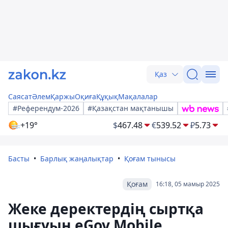
Қаз
Саясат
Әлем
Қаржы
Оқиға
Құқық
Мақалалар
#Референдум-2026
#Қазақстан мақтанышы
+19°
$
467.48
€
539.52
₽
5.73
Басты
Барлық жаңалықтар
Қоғам тынысы
Қоғам
16:18, 05 мамыр 2025
Жеке деректердің сыртқа
шығуын eGov Mobile