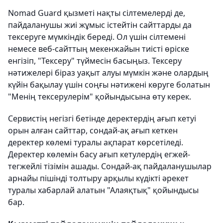
Nomad Guard қызметі нақты сілтемелерді де,
пайдаланушы жиі жұмыс істейтін сайттарды да
тексеруге мүмкіндік береді. Ол үшін сілтемені
немесе веб-сайттың мекенжайын тиісті өріске
енгізіп, "Тексеру" түймесін басыңыз. Тексеру
нәтижелері біраз уақыт алуы мүмкін және олардың
күйін бақылау үшін соңғы нәтижені көруге болатын
"Менің тексерулерім" қойындысына өту керек.
Сервистің негізгі бетінде деректердің ағып кетуі
орын алған сайттар, сондай-ақ ағып кеткен
деректер көлемі туралы ақпарат көрсетіледі.
Деректер көлемін басу ағып кетулердің егжей-
тегжейлі тізімін ашады. Сондай-ақ пайдаланушылар
арнайы пішінді толтыру арқылы күдікті әрекет
туралы хабарлай алатын "Алаяқтық" қойындысы
бар.