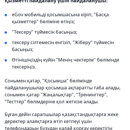
Қызметті пайдалану үшін пайдаланушы:
eGov мобильді қосымшасына кіріп, "Басқа
қызметтер" бөліміне өтіңіз;
"Тексеру" түймесін басыңыз;
тексеру сілтемесін енгізіп, "Жіберу" түймесін
басыңыз;
Өтінішіңіздің күйін "Менің чектерім" бөлімінде
тексеріңіз.
Сонымен қатар, "Қосымша" бөлімінде
пайдаланушылар қосымша ақпаратты таба алады,
сонымен қатар "Жаңалықтар", "Тренингтер",
"Тесттер" бөлімдеріне қол жеткізе алады.
Бұған дейін сарапшылар қазақстандықтарға жеке
деректер алаяқтарға өтіп кетпеуі үшін
телефондарын бұзудан қалай қорғау керектігін