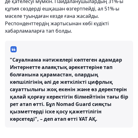
де қателесуі мүмкін. Пайдаланушылардың 31%-ы
құпия сөздерді ешқашан өзгертпейді, ал 51%-ы
мәселе туындаған кезде ғана жасайды.
Респонденттердің жартысынан көбі күдікті
хабарламаларға тап болды.
"Сауалнама нәтижелері көптеген адамдар
Интернетте алаяқтық әрекеттеріне тап
болғанына қарамастан, олардың
көпшілігінің әлі де жеткілікті цифрлық
сауаттылығы жоқ екенін және өз деректерін
қалай қорғау керектігін білмейтінін тағы бір
рет атап өтті. Бұл Nomad Guard сияқты
қызметтерді іске қосу қажеттілігін
көрсетеді", – деп атап өтті ҰАТ АҚ.