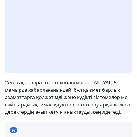
"Ұлттық ақпараттық технологиялар" АҚ (ҰАТ) 5
мамырда хабарлағанындай, бұл қызмет барлық
азаматтарға қолжетімді және күдікті сілтемелер мен
сайттарды ықтимал қауіптерге тексеру арқылы жеке
деректердің ағып кетуін анықтауды жеңілдетеді.