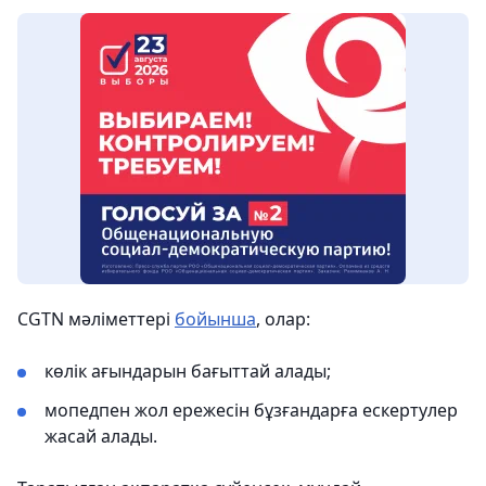
CGTN мәліметтері
бойынша
, олар:
көлік ағындарын бағыттай алады;
мопедпен жол ережесін бұзғандарға ескертулер
жасай алады.