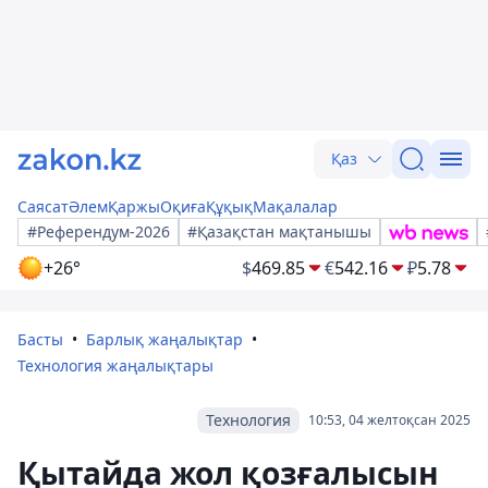
Қаз
Саясат
Әлем
Қаржы
Оқиға
Құқық
Мақалалар
#Референдум-2026
#Қазақстан мақтанышы
+26°
$
469.85
€
542.16
₽
5.78
Басты
Барлық жаңалықтар
Технология жаңалықтары
Технология
10:53, 04 желтоқсан 2025
Қытайда жол қозғалысын