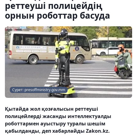
реттеуші полицейдің
орнын роботтар басуда
Сурет: presoffministry.gov.mm
Қытайда жол қозғалысын реттеуші
полицейлерді жасанды интеллектуалды
роботтармен ауыстыру туралы шешім
қабылданды, деп хабарлайды Zakon.kz.