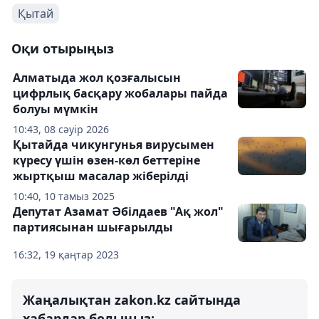
Қытай
Оқи отырыңыз
Алматыда жол қозғалысын
цифрлық басқару жобалары пайда
болуы мүмкін
10:43, 08 сәуір 2026
Қытайда чикунгунья вирусымен
күресу үшін өзен-көл беттеріне
жыртқыш масалар жіберілді
10:40, 10 тамыз 2025
Депутат Азамат Әбілдаев "Ақ жол"
партиясынан шығарылды
16:32, 19 қаңтар 2023
Жаңалықтан zakon.kz сайтында
хабардар болыңыз: