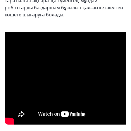
Таратылған ақпаратқа сүйенсек, мұндай
роботтарды бағдаршам бұзылып қалған кез-келген
көшеге шығаруға болады.