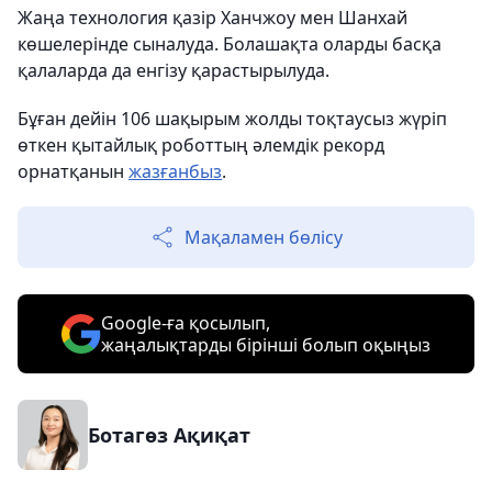
Жаңа технология қазір Ханчжоу мен Шанхай
көшелерінде сыналуда. Болашақта оларды басқа
қалаларда да енгізу қарастырылуда.
Бұған дейін 106 шақырым жолды тоқтаусыз жүріп
өткен қытайлық роботтың әлемдік рекорд
орнатқанын
жазғанбыз
.
Мақаламен бөлісу
Google-ға қосылып,
жаңалықтарды бірінші болып оқыңыз
Ботагөз Ақиқат